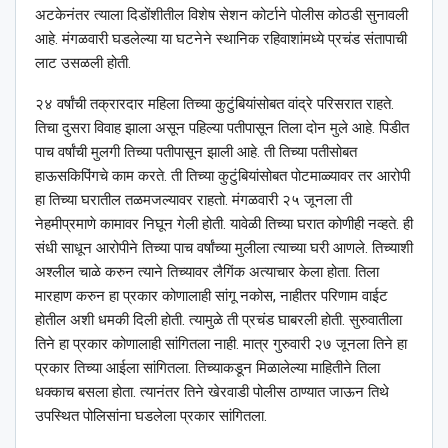
अटकेनंतर त्याला दिडोंशीतील विशेष सेशन कोर्टाने पोलीस कोठडी सुनावली
आहे. मंगळवारी घडलेल्या या घटनेने स्थानिक रहिवाशांमध्ये प्रचंड संतापाची
लाट उसळली होती.
२४ वर्षांची तक्रारदार महिला तिच्या कुटुंबियांसोबत वांद्रे परिसरात राहते.
तिचा दुसरा विवाह झाला असून पहिल्या पतीपासून तिला दोन मुले आहे. पिडीत
पाच वर्षांची मुलगी तिच्या पतीपासून झाली आहे. ती तिच्या पतीसोबत
हाऊसकिपिंगचे काम करते. ती तिच्या कुटुंबियांसोबत पोटमाळ्यावर तर आरोपी
हा तिच्या घरातील तळमजल्यावर राहतो. मंगळवारी २५ जूनला ती
नेहमीप्रमाणे कामावर निघून गेली होती. यावेळी तिच्या घरात कोणीही नव्हते. ही
संधी साधून आरोपीने तिच्या पाच वर्षांच्या मुलीला त्याच्या घरी आणले. तिच्याशी
अश्‍लील चाळे करुन त्याने तिच्यावर लैगिंक अत्याचार केला होता. तिला
मारहाण करुन हा प्रकार कोणालाही सांगू नकोस, नाहीतर परिणाम वाईट
होतील अशी धमकी दिली होती. त्यामुळे ती प्रचंड घाबरली होती. सुरुवातीला
तिने हा प्रकार कोणालाही सांगितला नाही. मात्र गुरुवारी २७ जूनला तिने हा
प्रकार तिच्या आईला सांगितला. तिच्याकडून मिळालेल्या माहितीने तिला
धक्काच बसला होता. त्यानंतर तिने खेरवाडी पोलीस ठाण्यात जाऊन तिथे
उपस्थित पोलिसांना घडलेला प्रकार सांगितला.