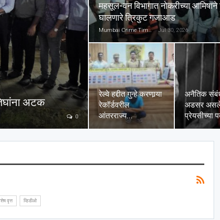
महसूल-वन विभागात नोकरीच्या आमिषाने 
घालणारे त्रिकुट गजाआड
Mumbai Crime Times
Jul 30, 2026
रेल्वे हद्दीत गुन्हे करणार्‍या
अनैतिक संबं
तिघांना अटक
रेकॉर्डवरील
अडसर असले
आंतरराज्य…
प्रेयसीच्या 
0
शेष वृत्त
व्हिडीओ