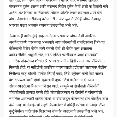
सांगितले. पिंकी ऊर्फ शिरीन मणीरज्जन मॉनिर शेख, मोहम्मद रोबिउल
मोयाज्जेम हुसैन आलम आणि मोहम्मद रिदोय हुसैन मियॉं अशी या तिघांची नावे
आहेत. अटकेनंतर या तिघांनाही लोकल कोर्टात हजर करण्यात आले होते.
बांगलादेशातील गरीबीसह बेरोजगारीला कंटाळून ते तिघेही बांगलादेशातून
भारतात पळून आल्याचे तपासात उघडकीस आले आहे.
गेल्या काही वर्षांत मुंंबई शहरात मोठ्या प्रमाणात बांगलादेशी नागरिक
अनधिकृतपणे वास्तव्यास असल्याने अशा बांगलादेशी नागरिकांच्या विरोधात
पोलिसांनी विशेष मोहीम हाती घेतली होती. ही मोहीम सुरु असताना
कांदिवलीतील आकुर्ली रोड, संदीप हॉटेल गल्लीजवळ काही बांगलादेशी
नागरिक नोकरीच्या शोधात फिरत असल्याची माहिती समतानगर पोलिसंाना
मिळाली होती. या माहितीची शहानिशा करण्यासाठी एटीएसचे सहाय्यक पोलीस
निरीक्षक राजू चौधरी, पोलीस शिपाई पवार, शिंदे, सुपेकर यांनी तिथे साध्या
वेशात पाळत ठेवली होती. शुक्रवारी दुपारी तिथे पोलिसांना दोनजण
संशयास्पदरीत्या फिरताना दिसून आले. त्यामुळे या दोघांनाही पोलिसांनी
चौकशीसाठी ताब्यात घेतले होते. चौकशीदरम्यान या दोघांनी ते बांगलादेशी
नागरिक असल्याची माहिती दिली. या दोघांकडून पोलिसांनी दोन मोबाईल जप्त
केले आहे. या मोबाईलची पाहणी केल्यानंतर ते दोघेही त्यांच्या बांगलादेशातील
कुटुंबियांसह नातेवाईक मित्रांच्या संपर्कात असल्याचे उघडकीस आले आहे.