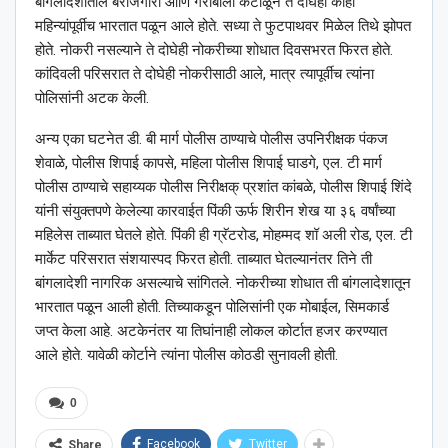
बांगलादेशातील बेरोजगारी आणि गरीबीला कंटाळून ते दोघेही काही
महिन्यांपूर्वीच भारतात पळून आले होते. सध्या ते फुटपाथवर मिळेल तिथे झोपत
होते. नोकरी नसल्याने ते दोघेही नोकरीच्या शोधात दिवसभरत फिरत होते.
कांदिवली परिसरात ते दोघेही नोकरीसाठी आले, मात्र त्यापूर्वीच त्यांना
पोलिसांनी अटक केली.
अन्य एका घटनेत डी. बी मार्ग पोलीस ठाण्याचे पोलीस उपनिरीक्षक पंकज
शेवाळे, पोलीस शिपाई कापसे, महिला पोलीस शिपाई घाडगे, एल. टी मार्ग
पोलीस ठाण्याचे सहाय्यक पोलीस निरीक्षक् प्रशांत कांबळे, पोलीस शिपाई शिंदे
यांनी संयुक्तपणे केलेल्या कारवाईत पिंकी ऊर्फ शिरीन शेख या ३६ वर्षांच्या
महिलेस ताब्यात घेतले होते. पिंकी ही ग्रॅटरोड, मोहम्मद शॉ अली रोड, एल. टी
मार्केट परिसरात संशयास्पद फिरत होती. ताब्यात घेतल्यानंतर तिने ती
बांगलादेशी नागरिक असल्याचे सांगितले. नोकरीच्या शोधात ती बांगलादेशातून
भारतात पळून आली होती. तिच्याकडून पोलिसांनी एक मोबाईल, सिमकार्ड
जप्त केला आहे. अटकेनंतर या तिघांनाही लोकल कोर्टात हजर करण्यात
आले होते. यावेळी कोर्टाने त्यांना पोलीस कोठडी सुनावली होती.
0
Facebook
Twitter
Share