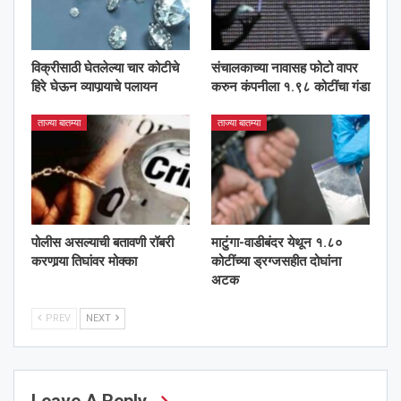
विक्रीसाठी घेतलेल्या चार कोटीचे
संचालकाच्या नावासह फोटो वापर
हिरे घेऊन व्यापार्‍याचे पलायन
करुन कंपनीला १.९८ कोटींचा गंडा
ताज्या बातम्या
ताज्या बातम्या
पोलीस असल्याची बतावणी रॉबरी
माटुंगा-वाडीबंदर येथून १.८०
करणार्‍या तिघांवर मोक्का
कोटींच्या ड्रग्जसहीत दोघांना
अटक
PREV
NEXT