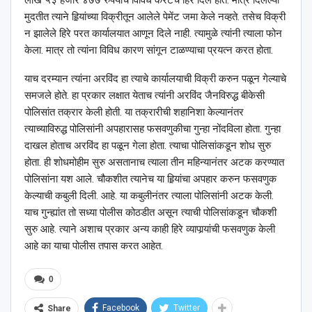
लाख ५३ हजार ४७७ रुपयांचे विविध कॅरेटचे हिरे दिले होते. मात्र दिलेल्या
मुदतीत त्याने हिर्‍यांच्या विक्रीतून आलेले पेमेंट जमा केले नव्हते. तसेच विक्री
न झालेले हिरे परत कार्यालयात आणून दिले नाही. त्यामुळे त्यांनी त्याला फोन
केला. मात्र तो त्यांना विविध कारण सांगून टाळण्याचा प्रयत्न करत होता.
याच दरम्यान त्यांना अरविंद हा त्याचे कार्यालयाची विक्री करुन पळून गेल्याचे
समजले होते. हा प्रकार लक्षात येताच त्यांनी अरविंद जैनविरुद्ध बीकेसी
पोलिसांत तक्रार केली होती. या तक्रारीची शहानिशा केल्यानंतर
त्याच्याविरुद्ध पोलिसांनी अपहारासह फसवणुकीचा गुन्हा नोंदविला होता. गुन्हा
दाखल होताच अरविंद हा पळून गेला होता. त्याचा पोलिसांकडून शोध सुरु
होता. ही शोधमोहीम सुरु असतानाच त्याला तीन महिन्यानंतर अटक करण्यात
पोलिसांना यश आले. चौकशीत त्यानेच या हिर्‍यांचा अपहार करुन फसवणुक
केल्याची कबुली दिली. आहे. या कबुलीनंतर त्याला पोलिसांनी अटक केली.
याच गुन्ह्यांत तो सध्या पोलीस कोठडीत असून त्याची पोलिसांकडून चौकशी
सुरु आहे. त्याने अशाच प्रकार अन्य काही हिरे व्यापार्‍यांची फसवणुक केली
आहे का याचा पोलीस तपास करत आहेत.
0
Facebook
Twitter
Share