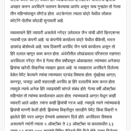
अपहार करुन अरविंदने पलायन केल्याचा आरोप असून याच गुन्ह्यांत तो गेल्या
तीन महिन्यांपासून वॉण्टेड होता. अटकेनंतर त्याला वांद्रे येथील लोकल
कोर्टाने पोलीस कोठडी सुनावली आहे.
व्यवसायाने हिरे व्यापारी असलेले नरेंद्र उमेदमल जैन यांची ऑरो क्रिएशन्स
नावाची एक कंपनी आहे. या कंपनीचे कार्यालय वांद्रे येथील बीकेसी, भारत
डायमंड बोर्समध्ये आहे. याच ठिकाणी अरविंद जैन याचे कार्यालय असून तो
हिरे दलाल म्हणून काम करत होता. अंधेरीतील लोखंडवाला परिसरात राहणारा
अरविंदला नरेंद्र जैन हे गेल्या तीस वर्षांपासून ओळखतात. त्यांच्यात अनेकदा
हिर्‍यांचा खरेदी-विक्रीचा व्यवहार झाला आहे. या व्यवहारात अरविंदने दिलेल्या
वेळेत पेमेंट केल्याने त्यांचा त्याच्यावर प्रचंड विश्‍वास होता. मुंबईसह आग्रा,
कानपूर, जयपूर आदी शहरातही अरविंद हा हिरे दलालीचे काम करत होता.
त्यामुळे त्याचे अनेक हिरे व्यापार्‍यांशी चांगले संबंध होते. गेल्या वर्षी ऑक्टोंबर
महिन्यांत तो त्यांच्या कार्यालयात आला होता. त्याच्याकडे आग्रा येथून काही
व्यापारी आले आहेत. त्यांना काही हिर्‍यांची गरज आहे. त्यामुळे त्याने त्यांच्याकडे
हिर्‍यांची मागणी केली होती. हिर्‍यांच्या विक्रीतून तातडीने पेमेंट किंवा विक्री न
झालेले हिरे परत आणून देण्याचे आश्‍वासन दिले होते. अरविंदवर विश्‍वास
असल्याने त्यांनी त्याला ५ ऑक्टोंबर ते २३ ऑक्टोंबर या कालावधीत ६३