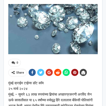
0
Share
मुंबई क्राईम टाईम्स डॉट कॉम
२५ मार्च २०२४
मुंबई, – सुमारे ६३ लाख रुपयांच्या हिर्‍यांचा अपहारप्रकरणी अरविंद जैन
ऊर्फ कासलीवाल या ६५ वर्षांच्या वयोवृद्ध हिरे दलालास बीकेसी पोलिसांनी
अटक केली. आग्रा येथील हिरे व्यापार्‍यासाठी क्रेडिटवर घेतलेल्या हिर्‍यांचा