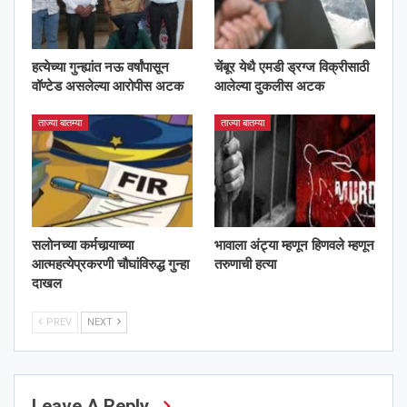
हत्येच्या गुन्ह्यांत नऊ वर्षांपासून
चेंबूर येथै एमडी ड्रग्ज विक्रीसाठी
वॉण्टेड असलेल्या आरोपीस अटक
आलेल्या दुकलीस अटक
ताज्या बातम्या
ताज्या बातम्या
सलोनच्या कर्मचार्‍याच्या
भावाला अंट्या म्हणून हिणवले म्हणून
आत्महत्येप्रकरणी चौघांविरुद्ध गुन्हा
तरुणाची हत्या
दाखल
PREV
NEXT
Leave A Reply