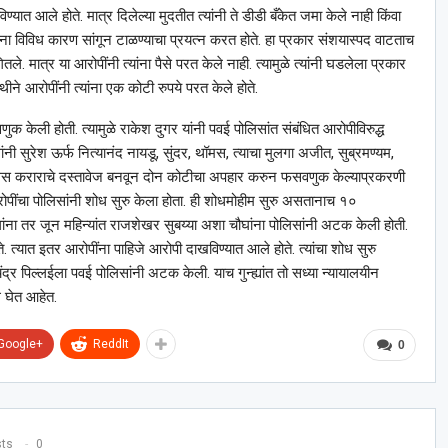
्यात आले होते. मात्र दिलेल्या मुदतीत त्यांनी ते डीडी बँकेत जमा केले नाही किंवा
त्यांना विविध कारण सांगून टाळण्याचा प्रयत्न करत होते. हा प्रकार संशयास्पद वाटताच
ितले. मात्र या आरोपींनी त्यांना पैसे परत केले नाही. त्यामुळे त्यांनी घडलेला प्रकार
स्थीने आरोपींनी त्यांना एक कोटी रुपये परत केले होते.
क केली होती. त्यामुळे राकेश दुगर यांनी पवई पोलिसांत संबंधित आरोपीविरुद्ध
नी सुरेश ऊर्फ नित्यानंद नायडू, सुंदर, थॉमस, त्याचा मुलगा अजीत, सुब्रमण्यम,
 बोगस कराराचे दस्तावेज बनवून दोन कोटीचा अपहार करुन फसवणुक केल्याप्रकरणी
आरोपींचा पोलिसांनी शोध सुरु केला होता. ही शोधमोहीम सुरु असतानाच १०
ांना तर जून महिन्यांत राजशेखर सुबय्या अशा चौघांना पोलिसांनी अटक केली होती.
ोते. त्यात इतर आरोपींना पाहिजे आरोपी दाखविण्यात आले होते. त्यांचा शोध सुरु
शचंद्र पिल्लईला पवई पोलिसांनी अटक केली. याच गुन्ह्यांत तो सध्या न्यायालयीन
 घेत आहेत.
Google+
ReddIt
0
sts
0