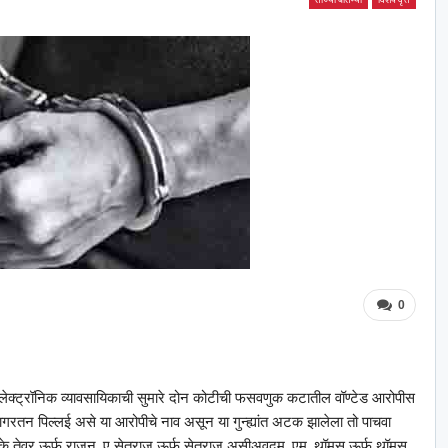
0
 इलेक्ट्रॉनिक व्यावसायिकाची सुमारे दोन कोटीची फसवणुक कटातील वॉण्टेड आरोपीस
ागरतन पिल्लई असे या आरोपीचे नाव असून या गुन्ह्यांत अटक झालेला तो पाचवा
 एस. के तेवर ऊर्फ राजन, ए सेतुराज ऊर्फ सेतूराज असीअवदम, एम. थॉमस ऊर्फ थॉमस