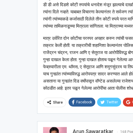
डी डी असे दिडशे कोटी रुपयांचे धनादेश मंजूर झाल्याचे दाखविण
त्यांना दिले नव्हते. याबाबत विचारणा केल्यानंतर ते सर्वजण 
त्यांनी त्यांच्याकडे कर्जासाठी दिलेले तीन कोटी रुपये परत माग
त्यांच्या तामिळनाडूच्या मित्राला सांगितला. या मित्राच्या मध्य
मात्र उर्वरित दोन कोटीचा परस्पर अपहार करुन त्यांची फसवणु
तक्रार केली होती. या तक्रारीची शहानिशा केल्यानंतर पोलिसां
राजेंद्रन चंद्रन, राजन आणि ए सेतुराज या आरोपीविरुद्ध
गुन्हा दाखल केला होता. गुन्हा दाखल होताच पळून गेलेल्या 
फेब्रुवारीला एम. थॉमस, ए सेतूराज आणि शमुगसुंदरम या तिघ
याच गुन्ह्यांत त्यांच्याविरुद्ध आरोपपत्र सादर करण्यात आले ह
असताना या गुन्ह्यांत दिड वर्षांपासून वॉण्टेड असलेल्या राजे
कोठडीत आहे. इतर पळून गेलेल्या आरोपींचा आता पोलीस शोध
Facebook
Twitter
Share
Arun Sawaratkar
168 Po