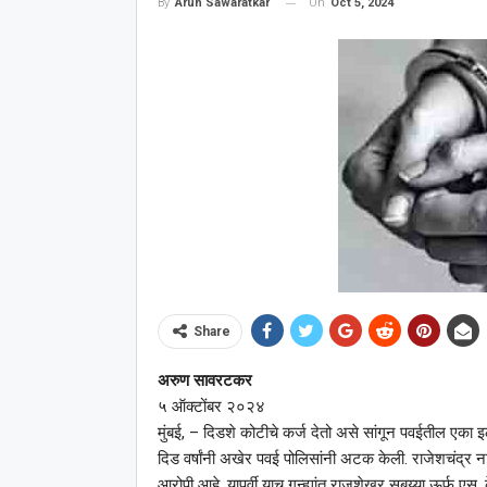
On
Oct 5, 2024
By
Arun Sawaratkar
Share
अरुण सावरटकर
५ ऑक्टोंबर २०२४
मुंबई, – दिडशे कोटीचे कर्ज देतो असे सांगून पवईतील एका
दिड वर्षांनी अखेर पवई पोलिसांनी अटक केली. राजेशचंद्र न
आरोपी आहे. यापूर्वी याच गुन्ह्यांत राजशेखर सुबय्या ऊर्फ