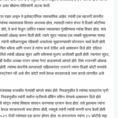
 अशा चौघांना पोलिसांनी अटक केली.
िसरात राहत असून ते इलेक्ट्रॉनिक व्यावसायिक आहेत. त्यांची एक खाजगी कंपनीत
यांच्या व्यवसायाचा विस्तार करायचा होता, त्यासाठी त्यांना शंभर ते दिडशे कोटीच्या
होते, ते कर्ज फेडून उर्वरित रक्कम व्यवसायात गुंतविण्याचा त्यांचा विचार होता. याच
ू याच्याशी ओळख करुन दिली होती. त्याने सुंदर नावाचा एक व्यक्ती सुब्रमण्यम याच्या
तर त्यांनी तामिळनाडूचा रहिवाशी असलेल्या सुब्रमण्यमशी फोनवरुन चर्चा केली होती.
 परिचित थॉमस आणि राजन हे त्यांना कर्ज देतील असे आश्‍वासन दिले होते. एप्रिल
ोते. तिथे त्यांची ओळख सुंदर आणि थॉमसचा मुलगा अजीतशी झाली होती. त्यानंतर सुंदर,
ी येथील अध्यक्ष राजन यांच्या गेस्ट हाऊसमध्ये आणले होते. तिथे राजनशी ओळख
ती. त्यांच्या कंपनीचे कागदपत्रे पाहिल्यानंतर राजनने त्यांना दिडशे कोटी रुपयांचे
क्के रजिस्ट्रेशन फी असे तीन कोटी रुपये केरळ सरकारकडे जमा करावे लागतील असे
्र्यासह राजकीय नेत्यांशी चांगले संबंध होते. निवडणुकीत ते त्यांच्या मतदारांना फ्री
ामी निवडणुकीत त्यांनी सर्वांना फ्रीमध्ये वॉशिंग मशिन देण्याचे आश्‍वासन दिले होते.
 सांगून त्यांचा विश्‍वास संपादन करण्याचा प्रयत्न केला होता. तसे झाल्यास त्यांना
रळ सरकारमध्ये जमा होणार होती, त्यामुळे त्यांनी त्यांची मागणी मान्य केली होती.
िल २०२१ रोजी त्यांच्यात एक करार होणार होता. या करारानंतर त्यांना २५ कोटीचे सहा