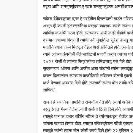
मदुरा आणि शनमुगसुंदरम ए ऊर्फ शनमुगसुंदरम अनडीअयपन
राकेश देवेंद्रकुमार दुगर हे पवईतील हिरानंदानी गार्डन पर
असून ही कंपनी इलेक्ट्रॉनिक वस्तूचा व्यवसाय करते. त्यांना त्
आर्थिक कर्जाची गरज होती. त्यांच्यावर आधी काही बँकांचे कर्ज 
दरम्यान त्यांच्या मित्रांनी त्यांची नवी मुंबईतील सुरेश नायड
मदतीने त्यांना कर्ज मिळवून देईल असे सांगितले होते. त्यानं
त्याने त्यांच्या कंपनीची बॅलेन्सशीटची मागणी करुन त्याच्या
२०२१ रोजी ते त्यांच्या मित्रांसोबत तामिळनाडू येथे गेले ह
सुब्रमण्यम, थॉमस आणि अजीत अशा चौघांनी त्यांना कराईकुड
करुन दिल्यानंतर त्यांच्यात कर्जाविषयी सविस्तर बोलणी झाली हो
कर्ज देण्याचे आश्‍वास दिले होते. त्यासाठी त्यांना दोन ट
सांगितले.
राजन हे स्थानिक नामांकित राजकीय नेते होते, त्यांची अनेक मंत
वस्तू देतात. गेल्या वेळेस त्यांनी सर्वांना टिव्ही दिले होते, आग
त्यामुळे पन्नास हजार वॉशिंग मशिन ते त्यांच्याकडून घेतील असे
चांगला फायदा होणार होता. त्यातच रजिस्ट्रेशन फीची रक्कम के
त्यामुळे त्यांनी त्यांना तीन कोटी रुपये दिले होते. २२ एप्र