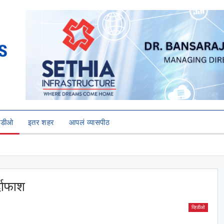
हिडीओ
इतर शहर
आपलं व्यासपीठ
्दाफाश
व्हिडीओ