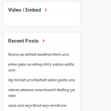
Video / Embed
Recent Posts
बिल्डरला आठ कोटीसाठी धमकाविणार्‍या तिघांना अटक
हत्येच्या गुन्ह्यांत नऊ वर्षांपासून वॉण्टेड असलेल्या आरोपीस
अटक
चेंबूर येथै एमडी ड्रग्ज विक्रीसाठी आलेल्या दुकलीस अटक
सलोनच्या कर्मचार्‍याच्या आत्महत्येप्रकरणी चौघांविरुद्ध गुन्हा
दाखल
भावाला अंट्या म्हणून हिणवले म्हणून तरुणाची हत्या