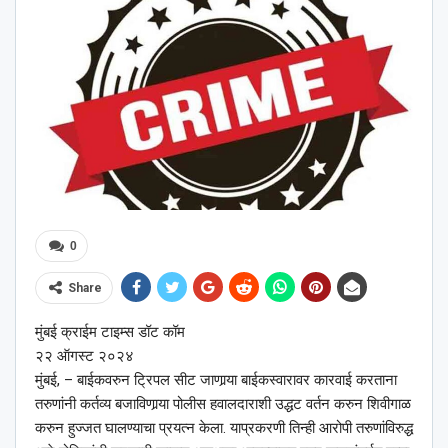
0
Share
मुंबई क्राईम टाइम्स डॉट कॉम
२२ ऑगस्ट २०२४
मुंबई, – बाईकवरुन ट्रिपल सीट जाणार्‍या बाईकस्वारावर कारवाई करताना
तरुणांनी कर्तव्य बजाविणार्‍या पोलीस हवालदाराशी उद्धट वर्तन करुन शिवीगाळ
करुन हुज्जत घालण्याचा प्रयत्न केला. याप्रकरणी तिन्ही आरोपी तरुणांविरुद्ध