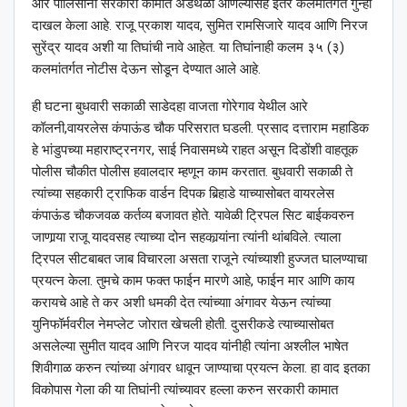
आरे पोलिसांनी सरकारी कामात अडथळा आणल्यासह इतर कलमांतर्गत गुन्हा
दाखल केला आहे. राजू प्रकाश यादव, सुमित रामसिजारे यादव आणि निरज
सुरेंद्र यादव अशी या तिघांची नावे आहेत. या तिघांनाही कलम ३५ (३)
कलमांतर्गत नोटीस देऊन सोडून देण्यात आले आहे.
ही घटना बुधवारी सकाळी साडेदहा वाजता गोरेगाव येथील आरे
कॉलनी,वायरलेस कंपाऊंड चौक परिसरात घडली. प्रसाद दत्ताराम महाडिक
हे भांडुपच्या महाराष्ट्रनगर, साई निवासमध्ये राहत असून दिडोंशी वाहतूक
पोलीस चौकीत पोलीस हवालदार म्हणून काम करतात. बुधवारी सकाळी ते
त्यांच्या सहकारी ट्राफिक वार्डन दिपक बिर्‍हाडे याच्यासोबत वायरलेस
कंपाऊंड चौकजवळ कर्तव्य बजावत होते. यावेळी ट्रिपल सिट बाईकवरुन
जाणार्‍या राजू यादवसह त्याच्या दोन सहकार्‍यांना त्यांनी थांबविले. त्याला
ट्रिपल सीटबाबत जाब विचारला असता राजूने त्यांच्याशी हुज्जत घालण्याचा
प्रयत्न केला. तुमचे काम फक्त फाईन मारणे आहे, फाईन मार आणि काय
करायचे आहे ते कर अशी धमकी देत त्यांच्याा अंगावर येऊन त्यांच्या
युनिफॉर्मवरील नेमप्लेट जोरात खेचली होती. दुसरीकडे त्याच्यासोबत
असलेल्या सुमीत यादव आणि निरज यादव यांनीही त्यांना अश्‍लील भाषेत
शिवीगाळ करुन त्यांच्या अंगावर धावून जाण्याचा प्रयत्न केला. हा वाद इतका
विकोपास गेला की या तिघांनी त्यांच्यावर हल्ला करुन सरकारी कामात