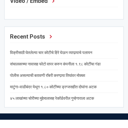
Video / Embed
Recent Posts
विक्रीसाठी घेतलेल्या चार कोटीचे हिरे घेऊन व्यापार्‍याचे पलायन
संचालकाच्या नावासह फोटो वापर करुन कंपनीला १.९८ कोटींचा गंडा
पोलीस असल्याची बतावणी रॉबरी करणार्‍या तिघांवर मोक्का
माटुंगा-वाडीबंदर येथून १.८० कोटींच्या ड्रग्जसहीत दोघांना अटक
४५ लाखांच्या चोरीच्या मुद्देमालासह रेकॉर्डवरील गुन्हेगाराला अटक