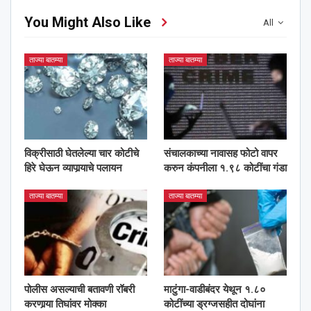
You Might Also Like
All
ताज्या बातम्या
ताज्या बातम्या
विक्रीसाठी घेतलेल्या चार कोटीचे
संचालकाच्या नावासह फोटो वापर
हिरे घेऊन व्यापार्‍याचे पलायन
करुन कंपनीला १.९८ कोटींचा गंडा
ताज्या बातम्या
ताज्या बातम्या
पोलीस असल्याची बतावणी रॉबरी
माटुंगा-वाडीबंदर येथून १.८०
करणार्‍या तिघांवर मोक्का
कोटींच्या ड्रग्जसहीत दोघांना