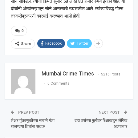
सोने सापडले. त्याची किंमत सुमारे 58 लाख 83 हजार रुपये इतकी आहे. या
दोघांनी अंतर्वस्त्रातून सोने आणल्याचे उघडकीस आले. त्यांच्याविरुद्ध गोल्ड
तस्करीप्रकरणी कारवाई करण्यात आली होती.
0
Facebook
Twitter
Share
Mumbai Crime Times
5216 Posts
0 Comments
PREV POST
NEXT POST
शेअर गुंतवणुकीच्या नावाने गंडा
दहा वर्षांच्या मुलीवर रिक्षाकडून लैगिंक
घालणार्‍या तिघांना अटक
अत्याचार