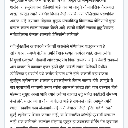
अब्दुल्लाह मलिक असे या प्रवाशाचे नाव असून तो जम्मू-काश्मीरच्या
श्रीनगर, हजुरीबागचा रहिवाशी आहे. काळ्या जादूने तो मानसिक नैराश्यात
असून त्यातून त्याने संबंधित विधान केले असावे असा पोलिसांचा प्राथमिक
अंदाज आहे. दरम्यान मोहम्मद युसूफ याच्याविरुद्ध विमानतळ पोलिसांनी गुन्हा
दाखल करुन त्याला ताब्यात घेतले आहे. त्याची माहिती त्याच्या कुटुंबियांसह
नातेवाईकांना देण्यात आल्याचे पोलिसांनी सांगितले.
नवी मुंबईतील खारघरचे रहिवाशी असलेले मणिशंकर शत्रुघ्नराय हे
सीआयएसएफमध्ये पोलीस उपनिरीक्षक म्हणून कार्यरत आहे. सध्या त्यांची
नियुक्ती छत्रपती शिवाजी आंतरराष्ट्रीय विमानतळावर आहे. रविवारी सकाळी
आठ वाजता ते कामावर हजर झाले होते. यावेळी त्यांना विलेपार्ले येथील
डोमेस्टिक एअरपोर्ट येथे कर्तव्य देण्यात आले होते. सकाळी दहा वाजता
मुंबईहून श्रीनगरला अकासा एअरलाईन्सचे विमान जाणार होते. त्यामुळे ते
सर्व प्रवाशांची तपासणी करुन त्यांना आतमध्ये सोडत होते. याच दरम्यान तिथे
मोहम्मद युसूफ आला आणि त्याने त्यांच्या कानात उर्दु भाषेत काहीतरी संभाषण
केले होते. मात्र त्यांना तो काय बोलत आहे हे समजले नाही. त्यामुळे त्यांनी
त्याला नक्कीच काय बोलायाचे आहे असे विचारणा केली होती. यावेळी त्याने
मुंबई-श्रीनगर विमान जाणार नाही, या विमानातील कोणीही प्रवाशी वाचणार
नाही असे सांगितले. त्यानंतर मोहम्मद युसूफ हा जवळच्या बोर्डिंग गेट क्रमांक