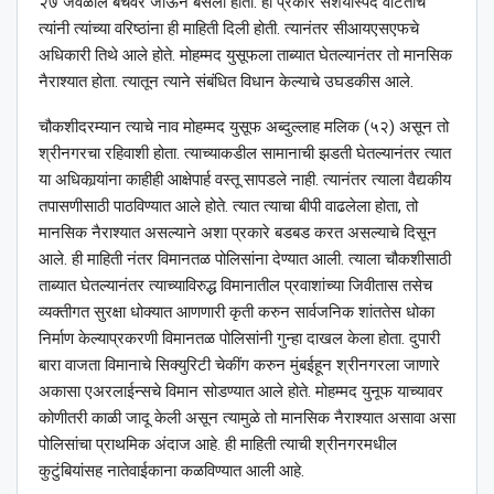
२७ जवळील बँचवर जाऊन बसला होता. हा प्रकार संशयास्पद वाटताच
त्यांनी त्यांच्या वरिष्ठांना ही माहिती दिली होती. त्यानंतर सीआयएसएफचे
अधिकारी तिथे आले होते. मोहम्मद युसूफला ताब्यात घेतल्यानंतर तो मानसिक
नैराश्यात होता. त्यातून त्याने संबंधित विधान केल्याचे उघडकीस आले.
चौकशीदरम्यान त्याचे नाव मोहम्मद युसूफ अब्दुल्लाह मलिक (५२) असून तो
श्रीनगरचा रहिवाशी होता. त्याच्याकडील सामानाची झडती घेतल्यानंतर त्यात
या अधिकार्‍यांना काहीही आक्षेपार्ह वस्तू सापडले नाही. त्यानंतर त्याला वैद्यकीय
तपासणीसाठी पाठविण्यात आले होते. त्यात त्याचा बीपी वाढलेला होता, तो
मानसिक नैराश्यात असल्याने अशा प्रकारे बडबड करत असल्याचे दिसून
आले. ही माहिती नंतर विमानतळ पोलिसांना देण्यात आली. त्याला चौकशीसाठी
ताब्यात घेतल्यानंतर त्याच्याविरुद्ध विमानातील प्रवाशांच्या जिवीतास तसेच
व्यक्तीगत सुरक्षा धोक्यात आणणारी कृती करुन सार्वजनिक शांततेस धोका
निर्माण केल्याप्रकरणी विमानतळ पोलिसांनी गुन्हा दाखल केला होता. दुपारी
बारा वाजता विमानाचे सिक्युरिटी चेकींग करुन मुंबईहून श्रीनगरला जाणारे
अकासा एअरलाईन्सचे विमान सोडण्यात आले होते. मोहम्मद युनूफ याच्यावर
कोणीतरी काळी जादू केली असून त्यामुळे तो मानसिक नैराश्यात असावा असा
पोलिसांचा प्राथमिक अंदाज आहे. ही माहिती त्याची श्रीनगरमधील
कुटुंबियांसह नातेवाईकाना कळविण्यात आली आहे.