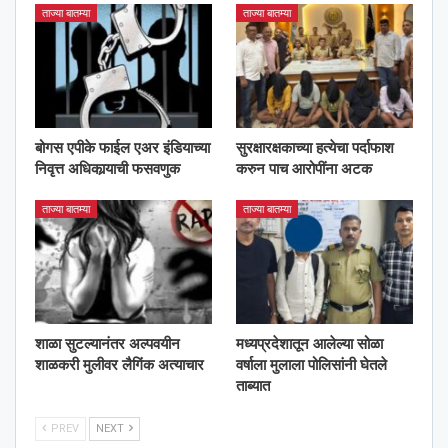
ताज्या बातम्या
ताज्या बातम्या
बोगस एपीके फाईल एअर इंडियाच्या
सुरक्षारक्षकाच्या हत्येचा पर्दाफाश
निवृत्त अधिकार्‍याची फसवणुक
करुन पाच आरोपींना अटक
ताज्या बातम्या
ताज्या बातम्या
शाळा सुटल्यानंतर अल्पवयीन
मध्यप्रदेशातून आलेल्या सोळा
शाळकरी मुलीवर लैगिंक अत्याचार
वर्षाला मुलाला पोलिसांनी घेतले
ताब्यात
PREV
NEXT