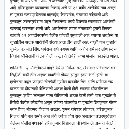
पुरविणार्‍या आरोपीस गजाआड करण्यात गुन्हे शाखेच्या अधिकार्‍यांना यश आले
आहे. हरिशकुमार बालकराम निशाद असे या २६ वर्षीय आरोपीचे नाव असून
तो मूळचा उत्तरप्रदेशच्या बहराईच, कैसरगंज, गंडाराचा रहिवाशी आहे.
पुण्यातून उत्तरप्रदेशात पळून गेल्यानंतर काही दिवसांत त्याच्यावर अटकेची
कारवाई करण्यात आली आहे. अटकेनंतर त्याला मंगळवारी दुपारी किल्ला
कोर्टाने २१ ऑक्टोंबरपर्यंत पोलीस कोठडी सुनावली आहे. त्याच्या अटकेने या
गुन्ह्यांतील अटक आरोपींची संख्या आता तीन झाली आहे. यापूर्वी याच गुन्ह्यांत
गुरमेल बलजीत सिंग, धर्मराज राधे कश्यप आणि प्रविण रामेश्‍वर लोणकर या
तिघांना पोलिसांनी अटक केली असून ते तिघेही सध्या पोलीस कोठडीत आहेत.
शनिवारी १२ ऑक्टोंबरल वांद्रे येथील निर्मलनगर, खेरनगर परिसरात बाबा
सिद्धीकी यांची तीन अज्ञात व्यक्तींनी गोळ्या झाडून हत्या केली होती. या
हत्येनंतर पळून जाणार्‍या तीनपैकी गुरमेल बलजीत सिंग आणि धर्मराज राधे
कश्यप या दोघांनाही पोलिसांनी अटक केली होती. त्यांच्या चौकशीनंतर
पुण्यातून प्रविण लोणकर याला पोलिसांनी अटक केली होती. याच गुन्ह्यांत ते
तिघेही पोलीस कोठडीत असून त्यांच्या चौकशीत या गुन्ह्यांत शिवकुमार गौतम
ऊर्फ शिवा, मोहम्मद जिशान अख्तर, शुभम रामेश्‍वर लोणकर, हरिशकुमार
निशाद यांचे नाव समोर आले होते. त्यांचा शोध सुरु असताना उत्तरप्रदेशात
गेलेल्या पोलीस पथकाने हरिशकुमार निशादला चौकशीसाठी ताब्यात घेतले