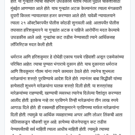
होते. या गुन्ह्यांत त्याचा सहभाग उघडकीस येताच त्याला पुढील चौकशीसाठी
मुंबईत आणण्यात आले होते. याच गुन्ह्यांत अटक केल्यानंतर त्याला मंगळवारी
दुपारी किल्ला न्यायालयात हजर करण्यात आले होते. यावेळी न्यायालयाने
त्याला २१ ऑक्टोंबरपर्यंत पोलीस कोठडी सुनावली आहे. आतापर्यंत पोलीस
तपासात हरिशकुमारने या गुन्ह्यांत अटक व पाहिजे आरोपींना मदत केल्याचे
उघडकीस आले आहे. गुन्ह्यांचा कट तडीस नेण्यासाठी त्याने आर्थिकसह
लॉजिस्टिक मदत केली होती.
धर्मराज आणि हरिशकुमार हे दोघेही एकाच गावचे रहिवाशी असून एकमेकांच्या
परिचित आहेत. त्याचा पुण्यात भंगाराचे दुकान होते. याच दुकानात धर्मराज
आणि शिवकुमार गौतम यांना त्याने कामावर ठेवले होते. त्यानेच शुभमला
मारेकर्‍यांना शस्त्रे पुरविण्याचे आदेश दिले होते. त्यानंतर बाबा सिद्धीकी यांच्या
हत्येसाठी शुभमने मारेकर्‍यांना घातक शस्त्रे दिली होती. या शस्त्रांसह
मारेकर्‍यांच्या राहण्याची, खाण्याची व्यवस्था त्यानेच दिलेल्या पैशांतून करण्यात
आलीद होती. इतकेच नव्हे तर प्रविणने तिन्ही मारेकर्‍यांना तीन लाख रुपये
आगाऊ दिले होते. ही रक्कमही हरिशकुमारने प्रविणच्या मार्फत मारेकर्‍यांना
दिली होती. त्यामुळे या आर्थिक व्यवहाराच्या अप्पर आणि लोअर लिंकची आता
पोलिसाकडून चौकशी सुरु आहे. हत्येच्या योजनेपासून कट तडीस
नेण्यापर्यंतची सर्व माहिती त्याला आधीच माहिती होती. त्यामुळे त्याच्या