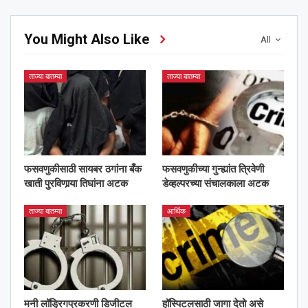
You Might Also Like
All
ताज्या बातम्या
ताज्या बातम्या
फसवणुकीसाठी सायबर ठगांना बँक
फसवणुकीच्या गुन्ह्यांत त्रिवेणी
खाती पुरविणार्‍या तिघांना अटक
डेव्हल्परच्या संचालकाला अटक
ताज्या बातम्या
आर्थिक
मनी लॉड्रिगप्रकरणी डिजीटल
हॉस्पिटलसाठी जागा देतो असे