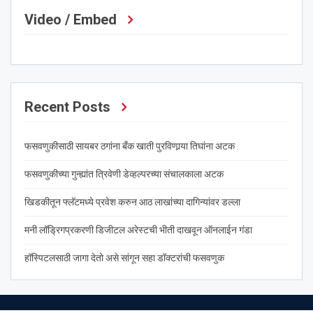
Video / Embed
Recent Posts
फसवणुकीसाठी सायबर ठगांना बँक खाती पुरविणार्‍या तिघांना अटक
फसवणुकीच्या गुन्ह्यांत त्रिवेणी डेव्हल्परच्या संचालकाला अटक
खिडकीतून फ्लॅटमध्ये प्रवेश करुन आठ लाखांच्या दागिन्यांवर डल्ला
मनी लॉड्रिगप्रकरणी डिजीटल अरेस्टची भीती दाखवून ऑनलाईन गंडा
हॉस्पिटलसाठी जागा देतो असे सांगून सहा डॉक्टरांची फसवणुक