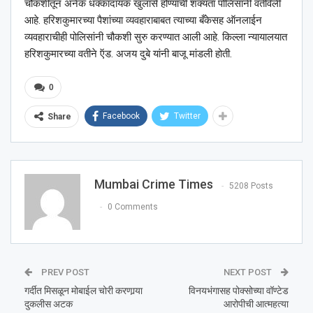
चौकशीतून अनेक धक्कादायक खुलासे होण्याची शक्यता पोलिसांनी वर्तविली
आहे. हरिशकुमारच्या पैशांच्या व्यवहाराबाबत त्याच्या बँकेसह ऑनलाईन
व्यवहाराचीही पोलिसांनी चौकशी सुरु करण्यात आली आहे. किल्ला न्यायालयात
हरिशकुमारच्या वतीने ऍड. अजय दुबे यांनी बाजू मांडली होती.
0
Facebook
Twitter
Share
Mumbai Crime Times
5208 Posts
0 Comments
PREV POST
NEXT POST
गर्दीत मिसळून मोबाईल चोरी करणार्‍या
विनयभंगासह पोक्सोच्या वॉण्टेड
दुकलीस अटक
आरोपीची आत्महत्या