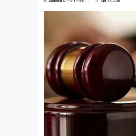
On
Apr 17, 2025
By
Mumbai Crime Times