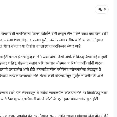
0
 बांगलादेशी नागरिकांना किल्ला कोर्टाने दोषी ठरवून तीन महिने साधा कारावास आणि
द शाहिद अस्लम शेख, मोहम्मद सलाम हुसैन ऊर्फ सलाम शरीफ आणि रमजान मोहम्मद
शिक्षा संपताच या तिघांना बांगलादेशात पाठविण्यात येणार आहे.
िती प्राप्त होताच गुन्हे शाखेने अशा बांगलादेशी नागरिकांविरुद्ध विशेष मोहीम हाती
 मोहम्मद शाहिद, मोहम्मद सलाम आणि रमजान मोहम्मद या तिघांना पोलिसांनी अटक
असल्याचे उघडकीस आले होते. बांगलादेशातील गरीबीसह बेरोजगारीला कंटाळून ते
वेगळ्या शहरात वास्तव्यास होते. गेल्या काही महिन्यांपासून मुंबईत नोकरीसाठी आले
ण्यात आले होते. तेव्हापासून ते तिघेही न्यायालयीन कोठडीत होते. या तिघांविरुद्ध नंतर
िरिक्त मुख्य दंडाधिकारी आठवे कोर्टा के. एस झंवर यांच्यासमोर सुरु होती.
 तर एक हजार रुपयांचा दंड तर मोहम्मद सलाम आणि रमजान मोहम्मद यांना दोन महिने