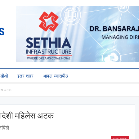
हिडीओ
इतर शहर
आपलं व्यासपीठ
िलेस अटक
गलादेशी महिलेस अटक
नविले
ताज्या बातम्या