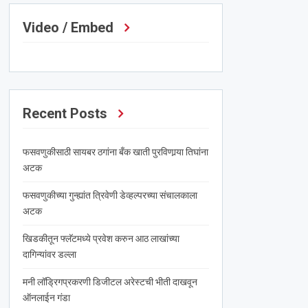
Video / Embed
Recent Posts
फसवणुकीसाठी सायबर ठगांना बँक खाती पुरविणार्‍या तिघांना
अटक
फसवणुकीच्या गुन्ह्यांत त्रिवेणी डेव्हल्परच्या संचालकाला
अटक
खिडकीतून फ्लॅटमध्ये प्रवेश करुन आठ लाखांच्या
दागिन्यांवर डल्ला
मनी लॉड्रिगप्रकरणी डिजीटल अरेस्टची भीती दाखवून
ऑनलाईन गंडा