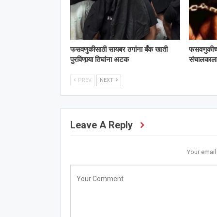
फसवणुकीसाठी सायबर ठगांना बँक खाती
फसवणुकीच्या 
पुरविणार्‍या तिघांना अटक
संचालका
PREV
NEXT
Leave A Reply
Your email