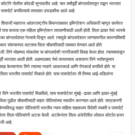
ोर्टाने पोलीस कोठडी सुनावलीद आहे. चार वर्षांपूर्वी बांगलादेशातून पळून भारतात
 पासपोर्ट बनविल्याचे तपासात उघडकीस आले आहे.
शिवाजी महाराज आंतरराष्ट्रीय विमानतळावर इमिग्रेशन अधिकारी म्हणून कार्यरत
सकाळी पाच वाजता एक महिला इमिग्रेशन तपासणीसाठी आली होती. तिला ढाका येथे जायचे
नेका बांगलादेशात गेल्याचे दिसून आले. त्यामुळे बांगलादेशात जाण्यामागील कारणाविषयी
्रकार संशयास्पद वाटताच तिला चौकशीसाठी ताब्यात घेण्यात आले होते.
. तिने मोहम्मद मोकलेश या बांगलादेशी नागरिकाशी विवाह केला होता. त्याच्यापासून
पूर्वी भारतात आली होती. अहमदाबाद येथे वास्तव्यास असताना तिने भावेशकुमार
िवाह केल्यानंतर तिने त्याच्या नावाने आधारकार्ड आणि पॅनकार्ड बनविले होते. या
 तिला भारतीय पासपोर्ट मिळाले होते. याच पासपोर्टवर ती तिच्या आई-वडिलांना
 तिने भारतीय पासपोर्ट मिळविले, याच पासपोर्टवर मुंबई- ढाका आणि ढाका-मुंबई
िला पुढील चौकशीसाठी सहार पोलिसांच्या स्वाधीन करण्यात आले होते. याप्रकरणी
ेगमविरुद्ध सहार पोलिसांनी भारतीय न्याय सहिता सहकलम विदेशी व्यक्ती व पासपोर्ट
ांत नंतर तिला पोलिसांनी अटक केली. अटकेनंतर तिला अंधेरीतील लोकल कोर्टात हजर
वली आहे.