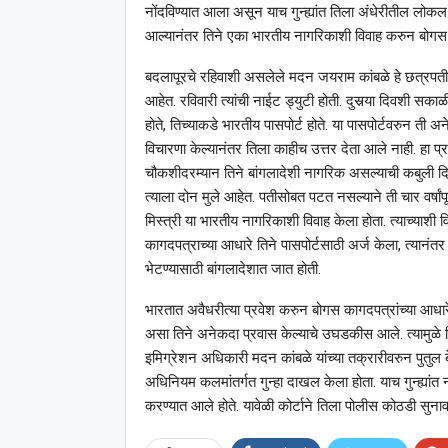
नोंदविण्यात आला असून याच गुन्ह्यांत तिला अंधेरीतील लोकल क
आल्यानंतर तिने एका भारतीय नागरिकाशी विवाह करुन बोगस
बदलापूरचे रहिवाशी असलेले मदन जयराम कांबळे हे छत्रपती 
आहेत. रविवारी त्यांची नाईट ड्युटी होती. दुसर्‍या दिवशी 
होते, तिच्याकडे भारतीय पासपोर्ट होते. या पासपोर्टवरुन ती अ
विचारणा केल्यानंतर तिला काहीच उत्तर देता आले नाही. हा प
चौकशीदरम्यान तिने बांगलादेशी नागरिक असल्याची कबुली दिली
त्याला दोन मुले आहेत. पतीसोबत पटत नसल्याने ती चार वर्षां
मिस्त्री या भारतीय नागरिकाशी विवाह केला होता. त्याच्याशी व
कागदपत्राच्या आधारे तिने पासपोर्टसाठी अर्ज केला, त्यानंतर
भेटण्यासाठी बांगलादेशात जात होती.
भारतात अवैधरीत्या प्रवेश करुन बोगस कागदपत्रांच्या आधारे
असा तिने अनेकदा प्रवास केल्याचे उघडकीस आले. त्यामुळे त
इमिग्रेशन अधिकारी मदन कांबळे यांच्या तक्रारीवरुन पुतुल ब
अधिनियम कलमांतर्गत गुन्हा दाखल केला होता. याच गुन्ह्य
करण्यात आले होते. यावेळी कोर्टाने तिला पोलीस कोठडी सुना