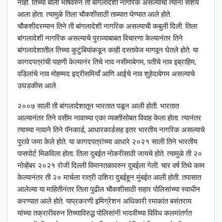
नाही. तिच्या बोली भाषेवरुन ती बांगलादेशी नागरिक असल्याचा त्यांना संशय
आला होता. त्यामुळे तिला चौकशीसाठी ताब्यात घेण्यात आले होते.
चौकशीदरम्यान तिने ती बांगलादेशी नागरिक असल्याची कबुली दिली. तिला
बांगलादेशी नागरिक असल्याचे पुराव्याबाबत विचारणा केल्यानंतर तिने
बांगलादेशातील तिच्या कुटुंबियांकडून काही दस्तावेज मागवून घेतले होते. या
कागदपत्रांची पाहणी केल्यानंर तिचे नाव नसीमाबेगम, पतीचे नाव इब्राहिम,
वडिलांचे नाव मोहम्मद इद्रीसमियॉं आणि आईचे नाव शुहेदाबेगम असल्याचे
उघडकीस आले.
२००७ साली ती बांगलादेशातून भारतात पळून आली होती. भारतात
आल्यानंतर तिने वसीम नावाच्या एका व्यक्तीसोबत विवाह केला होता. त्यानंतर
त्याच्या नावाने तिने पॅनकार्ड, आधारकार्डसह इतर भारतीय नागरिक असल्याचे
पुरावे जमा केले होते. या कागदपत्रांच्या आधारे २०२१ साली तिने भारतीय
पासपोर्ट मिळविला होता. तिला दुबईत नोकरीसाठी जायचे होते. त्यामुळे ती २०
नोव्हेंबर २०२१ रोजी दिल्ली विमानतळावरुन दुबईला गेली. चार वर्ष तिथे काम
केल्यानंतर ती २० मार्चला रात्री उशिरा दुबईहून मुंबईत आली होती. तपासात
आलेल्या या माहितीनंतर तिला पुढील चौकशीसाठी सहार पोलिसांच्या स्वाधीन
करण्यात आले होते. याप्रकरणी इमिग्रेशन अधिकारी रमाकांत बसंतराय
यांच्या तक्रारीवरुन तिच्याविरुद्ध पोलिसांनी भादवीच्या विविध कलमांतर्गत