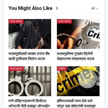
You Might Also Like
All
ताज्या बातम्या
ताज्या बातम्या
फसवणुकीसाठी सायबर ठगांना बँक
फसवणुकीच्या गुन्ह्यांत त्रिवेणी
खाती पुरविणार्‍या तिघांना अटक
डेव्हल्परच्या संचालकाला अटक
ताज्या बातम्या
आर्थिक
मनी लॉड्रिगप्रकरणी डिजीटल
हॉस्पिटलसाठी जागा देतो असे
अरेस्टची भीती दाखवून ऑनलाईन
सांगून सहा डॉक्टरांची फसवणुक