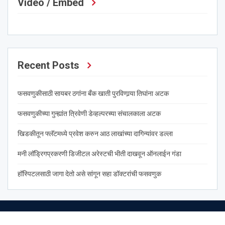
Video / Embed
Recent Posts
फसवणुकीसाठी सायबर ठगांना बँक खाती पुरविणार्‍या तिघांना अटक
फसवणुकीच्या गुन्ह्यांत त्रिवेणी डेव्हल्परच्या संचालकाला अटक
खिडकीतून फ्लॅटमध्ये प्रवेश करुन आठ लाखांच्या दागिन्यांवर डल्ला
मनी लॉड्रिगप्रकरणी डिजीटल अरेस्टची भीती दाखवून ऑनलाईन गंडा
हॉस्पिटलसाठी जागा देतो असे सांगून सहा डॉक्टरांची फसवणुक