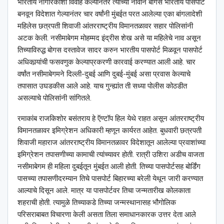
भारतीय नागरिकाशी विवाह केल्यानंतर त्याच्या नावाने बोगस भारतीय पासपोर्ट
बनवून विदेशात गेल्यानंतर चार वर्षांनी मुंबईत परत आलेल्या एका बांगलादेशी
महिलेस छत्रपती शिवाजी आंतरराष्ट्रीय विमानतळावर सहार पोलिसांनी
अटक केली. नसीमाबेगम मोहम्मद इंद्रीस शेख असे या महिलेचे नाव असून
तिच्याविरुद्ध बोगस दस्तावेज सादर करुन भारतीय पासपोर्ट मिळवून पासपोर्ट
अधिकार्‍यांची फसवणुक केल्याप्रकरणी कारवाई करण्यात आली आहे. चार
वर्षांत नसीमाबेगमने दिल्ली-दुबई आणि दुबई-मुंबई असा प्रवास केल्याचे
तपासात उघडकीस आले आहे. याच गुन्ह्यांत ती सध्या पोलीस कोठडीत
असल्याचे पोलिसांनी सांगितले.
रमाकांब राजकिशोर बसंतराय हे ऍण्टॉप हिल येथे राहत असून आंतरराष्ट्रीय
विमानतळावर इमिग्रेशन अधिकारी म्हणून कार्यरत आहेत. बुधवारी छत्रपती
शिवाजी महाराज आंतरराष्ट्रीय विमानतळावर विदेशातून आलेल्या प्रवाशांच्या
इमिग्रेशन तपासणीच्या कामाची त्यांच्यावर होती. रात्री उशिरा अडीच वाजता
नसीमाबेगम ही महिला दुबईतून मुंबईत आली होती. तिच्या पासपोर्टसह बोर्डिंग
पासच्या तपासणीदरम्यान तिचे पासपोर्ट बिहारच्या बरेली येथून जारी करण्यात
आल्याचे दिसून आले. मात्र या पासपोर्टवर तिचा जन्मतारीख कोलकाता
शहराची होती. त्यामुळे तिच्याकडे तिच्या जन्मस्थानासह भौगोलिक
परिसराबाबत विचारणा केली असता तिला समाधानकारक उत्तर देता आले