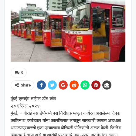
0
Share
मुंबई क्राईम टाईम्स डॉट कॉम
२० एप्रिल २०२४
मुंबई, – गोराई बस डेपोमध्ये बस निरीक्षक म्हणून कार्यरत असलेल्या दिपक
काशिनाथ हरवंडकर यांना कालशिलात लगावून सारकारी कामात अडथळा
आणल्याप्रकरणी एका प्रवाशाला बोरिवली पोलिसांनी अटक केली. जिग्नेश
हिम्मतभाई वाला असे या आरोपी प्रवाशाचे नाव असून अटकेनंतर त्याला