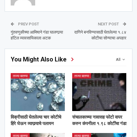
PREV POST
NEXT POST
गुंतवणुकीच्या आमिषाने गंडा घालणार्‍या
दागिने बनविण्यासाठी घेतलेल्या १.८४
हॉटेल व्यावसायिकाला अटक
कोटीचा सोन्याचा अपहार
You Might Also Like
All
ताज्या बातम्या
ताज्या बातम्या
विक्रीसाठी घेतलेल्या चार कोटीचे
संचालकाच्या नावासह फोटो वापर
हिरे घेऊन व्यापार्‍याचे पलायन
करुन कंपनीला १.९८ कोटींचा गंडा
ताज्या बातम्या
ताज्या बातम्या