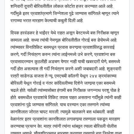
शनिवारी दुपारी बोरिवलीतील लोकल कोर्टात हजर करण्यात आले आहे.
गर्दीमुळे इतर प्रवाशांप्रमाणे जिग्नेशला पुढे जाण्यास सांगितले म्हणून त्याने
रागाच्या भरात मारहाण केल्याची कबुली दिली आहे.
दिपक हरवंडकर हे भाईंदर येथे राहत असून बेस्टमध्ये बस निरीक्षक म्हणून
कामाला आहे. सध्या त्यांची नेमणूक बोरिवलीतील गोराई बस डेपोमध्ये आहे.
त्यांच्यावर विनातिकिट बसमधून प्रवास करणार्‍या प्रवाशांविरुद्ध कारवाई
करणे, गर्दी नियंत्रण करुन त्यांना लाईनमध्ये उभे करणे, प्रवाशांना बस
प्रवासादरम्यान कुठलीही अडचण येणार नाही याची खबरदारी घेणे, बसमध्ये
गर्दी होत असल्यास ती गर्दी नियंत्रण करणे अशी जबाबदारी आहे. शुक्रवारी
रात्री साडेनऊ वाजता ते न्यू. एमएचबी कॉलनी येथून २४४ क्रमांकाच्या
बोरिवली येथून गोराई व नंतर कांदिवलीच्या दिशेने जाणार्‍या एका बसमध्ये
चढले होते. यावेळी त्यांच्यासोबत हंगामी बस निरीक्षक जगन्नाथ परशु पोळ हे
होते. बसमधील प्रवाशांचे तिकिट तपास पाहत असताना गर्दीमुळे त्यांनी काही
प्रवाशांना पुढे जाण्यास सांगितले. याच दरम्यान एका तरुणाने त्यांच्या
कानशिलात जोरात चापट मारली. त्यामुळे चालकाने बस थांबवली. काही
वेळानंतर इतर प्रवाशांना कानशिलात लगावणार्‍या तरुणाला पकडून मारहाण
करण्याचा प्रयत्न केा. मात्र त्यांनी त्यांना थांबवून त्याला बोरिवली पोलीस
ठाण्यात आणले. चौकशीदरम्यान मारहाण करणार्‍या तरुणाचे नाव जिग्नेश वाला