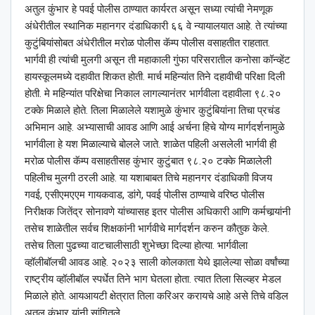
अतुल कुंभार हे पवई पोलीस ठाण्यात कार्यरत असून सध्या त्यांची नेमणूक
अंधेरीतील स्थानिक महानगर दंडाधिकारी ६६ वे न्यायालयात आहे. ते त्यांच्या
कुटुंबियांसोबत अंधेरीतील मरोळ पोलीस कॅम्प पोलीस वसाहतीत राहतात.
भार्गवी ही त्यांची मुलगी असून ती महाकाली गुंफा परिसरातील कनोसा कॉन्व्हेंट
हायस्कूलमध्ये दहावीत शिकत होती. मार्च महिन्यांत तिने दहावीची परिक्षा दिली
होती. मे महिन्यांत परिक्षेचा निकाल लागल्यानंतर भार्गवीला दहावीला ९८.२०
टक्के मिळाले होते. तिला मिळालेले यशामुळे कुंभार कुटुंबियांना तिचा प्रचंड
अभिमान आहे. अभ्यासाची आवड आणि आई अर्चना हिचे योग्य मार्गदर्शनामुळे
भार्गवीला हे यश मिळाल्याचे बोलले जाते. शाळेत पहिली असलेली भार्गवी ही
मरोळ पोलीस कॅम्प वसाहतीसह कुंभार कुटुंबात ९८.२० टक्के मिळालेली
पहिलीच मुलगी ठरली आहे. या यशाबाबत तिचे महानगर दंडाधिकाी विजय
गवई, एसीएमएएम गायकवाड, डांगे, पवई पोलीस ठाण्याचे वरिष्ठ पोलीस
निरीक्षक जितेंद्र सोनावणे यांच्यासह इतर पोलीस अधिकारी आणि कर्मचार्‍यांनी
तसेच शाळेतील सर्वच शिक्षकांनी भार्गवीचे मार्गदर्शन करुन कौतुक केले.
तसेच तिला पुढच्या वाटचालीसाठी शुभेच्छा दिल्या होत्या. भार्गवीला
व्हॉलीबॉलची आवड आहे. २०२३ साली कोलकाता येथे झालेल्या सोळा वर्षांच्या
राष्ट्रीय व्हॉलीबॉल स्पर्धेत तिने भाग घेतला होता. त्यात तिला सिल्व्हर मेडल
मिळाले होते. आयआयटी क्षेत्रात तिला करिअर करायचे आहे असे तिचे वडिल
अतुल कुंभार यांनी सांगितले.