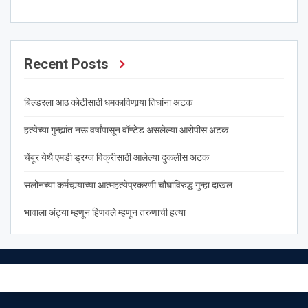
Recent Posts
बिल्डरला आठ कोटीसाठी धमकाविणार्‍या तिघांना अटक
हत्येच्या गुन्ह्यांत नऊ वर्षांपासून वॉण्टेड असलेल्या आरोपीस अटक
चेंबूर येथै एमडी ड्रग्ज विक्रीसाठी आलेल्या दुकलीस अटक
सलोनच्या कर्मचार्‍याच्या आत्महत्येप्रकरणी चौघांविरुद्ध गुन्हा दाखल
भावाला अंट्या म्हणून हिणवले म्हणून तरुणाची हत्या