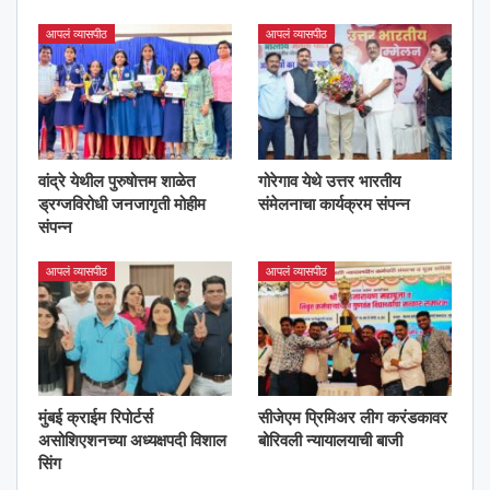
आपलं व्यासपीठ
आपलं व्यासपीठ
वांद्रे येथील पुरुषोत्तम शाळेत
गोरेगाव येथे उत्तर भारतीय
ड्रग्जविरोधी जनजागृती मोहीम
संमेलनाचा कार्यक्रम संपन्न
संपन्न
आपलं व्यासपीठ
आपलं व्यासपीठ
मुंबई क्राईम रिपोर्टर्स
सीजेएम प्रिमिअर लीग करंडकावर
असोशिएशनच्या अध्यक्षपदी विशाल
बोरिवली न्यायालयाची बाजी
सिंग