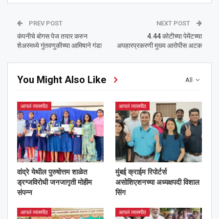
PREV POST
NEXT POST
कंपनीचे बोगस पेज तयार करुन
4.44 कोटीच्या पेमेंटच्या
शेअरमध्ये गुंतवणुकीच्या आमिषाने गंडा
अपहारप्रकरणी मुख्य आरोपीस अटक
You Might Also Like
All
आपलं व्यासपीठ
आपलं व्यासपीठ
वांद्रे येथील पुरुषोत्तम शाळेत
मुंबई क्राईम रिपोर्टर्स
ड्रग्जविरोधी जनजागृती मोहीम
असोशिएशनच्या अध्यक्षपदी विशाल
संपन्न
सिंग
आपलं व्यासपीठ
आपलं व्यासपीठ