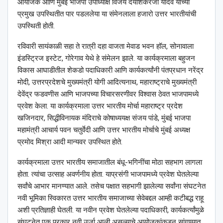
आयोजक आणि मुंबई भाजपा उपाध्याक्ष विजय दयाशंकरजी यादव यांच्या
प्रमुख उपस्थितीत पार पडललेया या संमेनलाला हजारो उत्तर भारतीयांची
उपस्थिती होती.
रविवारी सायंकाळी सहा ते रात्री दहा वाजता मेवाड भवन हॉल, सोनावाला
इंडस्ट्रिज इस्टेट, गोरेगाव येथे हे संमेलन झाले. या कार्यक्रमाला बहुजन
विकास आघाडीतील शेकडो पदाधिकारी आणि कार्यकर्त्यांनी पंतप्रधान नरेंद्र
मोदी, उत्तरप्रदेशचे मुख्यमंत्री योगी आदित्यनाथ, महाराष्ट्राचे मुख्यमंत्री
देवेंद्र फडवणीस आणि भाजपच्या विचारसरणीवर विश्‍वास ठेवत भाजपामध्ये
प्रवेश केला. या कार्यक्रमाला उत्तर भारतीय मोर्चा महाराष्ट्र प्रदेश
खजिनदार, सिद्धीविनायक मंदिराचे कोषाध्ययक्ष संजय पांडे, मुंबई भाजपा
महामंत्री आचार्य पवन चतुर्वेदी आणि उत्तर भारतीय मोर्चाचे मुंबई अध्यक्ष
प्रमोद मिश्रा आदी मान्यवर उपस्थित होते.
कार्यक्रमाला उत्तर भारतीय समाजातील बंधू-भगिनींचा मोठा सहभाग लागला
होता. त्यांचा उत्साह अवर्णनीय होता. याप्रसंगी भाजपामध्ये प्रवेश घेतलेल्या
सर्वांचे आभार मानण्यात आले. तसेच पक्षात सहभागी झालेल्या सर्वांना संघटनेत
नवी भूमिका स्विकारत उत्तर भारतीय समाजाच्या सेवेबद्दल आम्ही कटीबद्ध राहू
अशी प्रतिज्ञाही घेतली. या नवीन प्रवेश घेतलेल्या पदाधिकारी, कार्यकर्त्यांमुळे
संघटनेत एक प्रकार नवी उर्जा आली असल्याचे आयोजकांकडून सांगण्यात