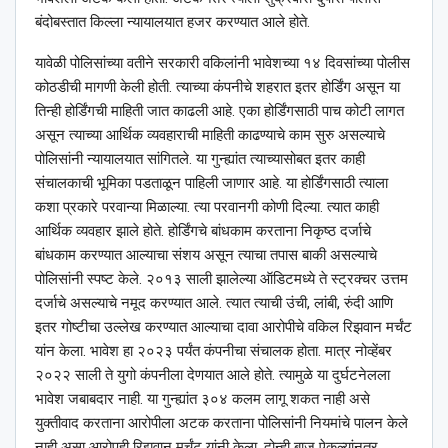
बंदोबस्तात किल्ला न्यायालयात हजर करण्यात आले होते.
यावेळी पोलिसांच्या वतीने सरकारी वकिलांनी भावेशच्या १४ दिवसांच्या पोलीस
कोठडीची मागणी केली होती. त्याच्या कंपनीचे शहरात इतर होर्डिंग असून या
तिन्ही होर्डिंगची माहिती जात काढली आहे. एका होर्डिंगसाठी पाच कोटी लागत
असून त्याच्या आर्थिक व्यवहाराची माहिती काढण्याचे काम सुरु असल्याचे
पोलिसांनी न्यायालयात सांगितले. या गुन्ह्यांत त्याच्यासोबत इतर काही
संचालकाची भूमिका पडताळून पाहिली जाणार आहे. या होर्डिंगसाठी त्याला
कशा प्रकारे परवान्या मिळाल्या. त्या परवानगी कोणी दिल्या. त्यात काही
आर्थिक व्यवहार झाले होते. होर्डिंगचे बांधकाम करताना निकृष्ठ दर्जाचे
बांधकाम करण्यात आल्याचा संशय असून त्याचा तपास बाकी असल्याचे
पोलिसांनी स्पष्ट केले. २०१३ साली झालेल्या ऑडिटमध्ये ते स्ट्रक्चर उत्तम
दर्जाचे असल्याचे नमूद करण्यात आले. त्यात त्याची उंची, लांबी, रुंदी आणि
इतर गोष्टीचा उल्लेख करण्यात आल्याचा दावा आरोपीचे वकिल रिझवान मर्चंट
यांन केला. भावेश हा २०२३ पर्यंत कंपनीचा संचालक होता. मात्र नोव्हेंबर
२०२२ साली ते युगो कंपनीला देणयात आले होते. त्यामुळे या दुर्घटनेलला
भावेश जबाबदार नाही. या गुन्ह्यांत ३०४ कलम लागू शकत नाही असे
युक्तीवाद करताना आरोपीला अटक करताना पोलिसांनी नियमांचे पालन केले
नाही असा आरोपही रिझवान मर्चंट यांनी केला. दोन्ही बाजू ऐकल्यांनतर