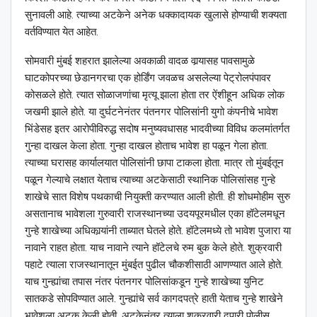
सुनावली आहे. त्याच्या अटकेने अनेक धक्कादायक खुलासे होण्याची शक्यता
वर्तविण्यात येत आहेत.
सोमवारी मुंबई शहरात झालेल्या अवकाळी वादळ वार्‍यासह पावसामुळे
घाटकोपरच्या छेडानगरचा एक होर्डिंग जवळच असलेल्या पेट्रोलपंपावर
कोसळले होते. त्यात सोळाजणांचा मृत्यू झाला होता तर ऐंशीहून अधिक लोक
जखमी झाले होते. या दुर्घटनेनंतर पंतनगर पोलिसांनी युगो कंपनीचे भावेश
भिंडेसह इतर आरोपीविरुद्ध सदोष मनुष्यवधासह भादवीच्या विविध कलमांतर्गत
गुन्हा दाखल केला होता. गुन्हा दाखल होताच भावेश हा पळून गेला होता.
त्याच्या घरासह कार्यालयात पोलिसांनी छापा टाकला होता. मात्र तो मुंबईतून
पळून गेल्याचे लक्षात येताच त्याच्या अटकेसाठी स्थानिक पोलिसांसह गुन्हे
शाखेचे सात विशेष पथकाची नियुक्ती करण्यात आली होती. ही शोधमोहीम सुरु
असतानाच भावेशला गुरुवारी राजस्थानच्या उदयपूरमधील एका हॉटेलमधून
गुन्हे शाखेच्या अधिकार्‍यांनी ताब्यात घेतले होते. हॉटेलमध्ये तो भावेश पुजारा या
नावाने राहत होता. याच नावाने त्याने हॉटेलचे रुम बुक केले होते. शुक्रवारी
पहाटे त्याला राजस्थानातून मुंबईत पुढील चौकशीसाठी आणण्यात आले होते.
याच गुन्ह्यांचा तपास नंतर पंतनगर पोलिसांकडून गुन्हे शाखेच्या युनिट
सातकडे सोपविण्यात आले. गुन्ह्यांचे सर्व कागदपत्रे हाती येताच गुन्हे शाखेने
भावेशला अटक केली होती. अटकेनंतर त्याला शुक्रवारी दुपारी पोलीस