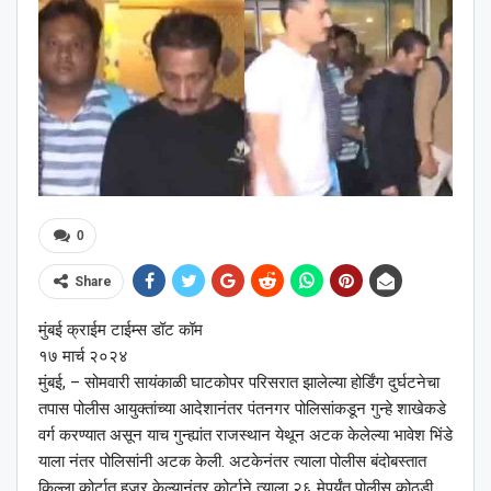
0
Share
मुंबई क्राईम टाईम्स डॉट कॉम
१७ मार्च २०२४
मुंबई, – सोमवारी सायंकाळी घाटकोपर परिसरात झालेल्या होर्डिंग दुर्घटनेचा
तपास पोलीस आयुक्तांच्या आदेशानंतर पंतनगर पोलिसांकडून गुन्हे शाखेकडे
वर्ग करण्यात असून याच गुन्ह्यांत राजस्थान येथून अटक केलेल्या भावेश भिंडे
याला नंतर पोलिसांनी अटक केली. अटकेनंतर त्याला पोलीस बंदोबस्तात
किल्ला कोर्टात हजर केल्यानंतर कोर्टाने त्याला २६ मेपर्यंत पोलीस कोठडी