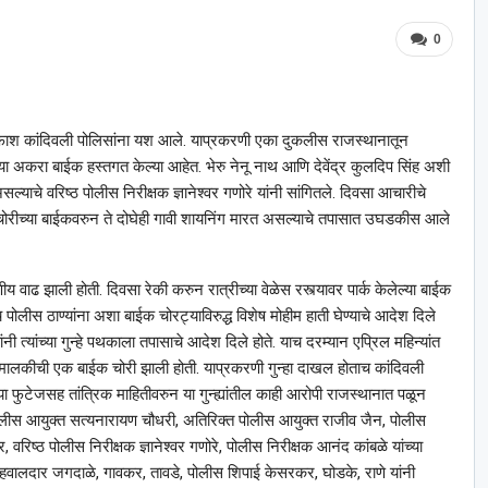
0
र्दाफाश कांदिवली पोलिसांना यश आले. याप्रकरणी एका दुकलीस राजस्थानातून
ा अकरा बाईक हस्तगत केल्या आहेत. भेरु नेनू नाथ आणि देवेंद्र कुलदिप सिंह अशी
ल्याचे वरिष्ठ पोलीस निरीक्षक ज्ञानेश्‍वर गणोरे यांनी सांगितले. दिवसा आचारीचे
. चोरीच्या बाईकवरुन ते दोघेही गावी शायनिंग मारत असल्याचे तपासात उघडकीस आले
्षणीय वाढ झाली होती. दिवसा रेकी करुन रात्रीच्या वेळेस रस्त्यावर पार्क केलेल्या बाईक
 पोलीस ठाण्यांना अशा बाईक चोरट्याविरुद्ध विशेष मोहीम हाती घेण्याचे आदेश दिले
ांनी त्यांच्या गुन्हे पथकाला तपासाचे आदेश दिले होते. याच दरम्यान एप्रिल महिन्यांत
मालकीची एक बाईक चोरी झाली होती. याप्रकरणी गुन्हा दाखल होताच कांदिवली
 या फुटेजसह तांत्रिक माहितीवरुन या गुन्ह्यांतील काही आरोपी राजस्थानात पळून
हपोलीस आयुक्त सत्यनारायण चौधरी, अतिरिक्त पोलीस आयुक्त राजीव जैन, पोलीस
वरिष्ठ पोलीस निरीक्षक ज्ञानेश्‍वर गणोरे, पोलीस निरीक्षक आनंद कांबळे यांच्या
स हवालदार जगदाळे, गावकर, तावडे, पोलीस शिपाई केसरकर, घोडके, राणे यांनी