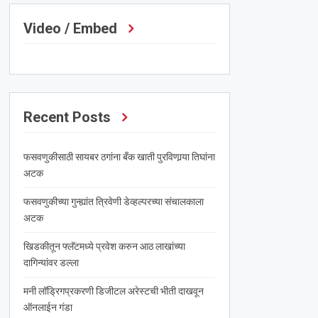
Video / Embed
Recent Posts
फसवणुकीसाठी सायबर ठगांना बँक खाती पुरविणार्‍या तिघांना
अटक
फसवणुकीच्या गुन्ह्यांत त्रिवेणी डेव्हल्परच्या संचालकाला
अटक
खिडकीतून फ्लॅटमध्ये प्रवेश करुन आठ लाखांच्या
दागिन्यांवर डल्ला
मनी लॉड्रिगप्रकरणी डिजीटल अरेस्टची भीती दाखवून
ऑनलाईन गंडा