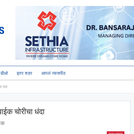
हिडीओ
इतर शहर
आपलं व्यासपीठ
ा धंदा
ाईक चोरीचा धंदा
टक
ताज्या बातम्या