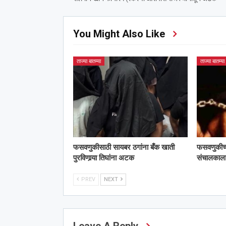
You Might Also Like
ताज्या बातम्या
ताज्या बातम्या
फसवणुकीसाठी सायबर ठगांना बँक खाती
फसवणुकीच्या 
पुरविणार्‍या तिघांना अटक
संचालका
PREV
NEXT
Leave A Reply