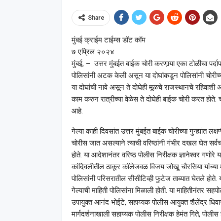
Share
मुंबई क्राईम टाईम्स डॉट कॉम
७ एप्रिल २०२४
मुंबई, – उत्तर मुंबईत बाईक चोरी करणार्‍या एका टोळीचा प
पोलिसांनी अटक केली असून या दोघांकडून पोलिसांनी चोरीच्य
या दोघांची नावे असून ते दोघेही मूळचे राजस्थानचे रहिवाशी अस
काम करुन रात्रीच्या वेळेस ते दोघेही बाईक चोरी करत होते
आहे.
गेल्या काही दिवसांत उत्तर मुंबईत बाईक चोरीच्या गुन्ह्यांत लक
चोरीस जात असल्याने त्याची वरिष्ठांनी गंभीर दखल घेत सर्वच
होते. या आदेशानंतर वरिष्ठ पोलीस निरीक्षक ज्ञानेश्‍वर गणोरे य
कांदिवलीतील ठाकूर कॉलेजवळ विजय जोखू चौरसिया यांच्या 
पोलिसांनी परिसरातील सीसीटिव्ही फुटेज ताब्यात घेतले होते.
गेल्याची माहिती पोलिसांना मिळाली होती. या माहितीनंतर स
उपायुक्त आनंद भोईटे, सहाय्यक पोलीस आयुक्त शैलेंद्र धिवार, 
मार्गदर्शनाखाली सहाय्यक पोलीस निरीक्षक हेमंत गिते, पोली