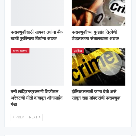
फसवणुकीसाठी सायबर ठगांना बँक
फसवणुकीच्या गुन्ह्यांत त्रिवेणी
खाती पुरविणार्‍या तिघांना अटक
डेव्हल्परच्या संचालकाला अटक
ताज्या बातम्या
आर्थिक
मनी लॉड्रिगप्रकरणी डिजीटल
हॉस्पिटलसाठी जागा देतो असे
अरेस्टची भीती दाखवून ऑनलाईन
सांगून सहा डॉक्टरांची फसवणुक
गंडा
PREV
NEXT