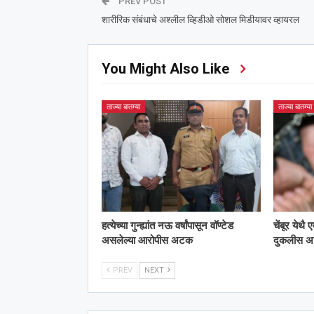
PREV POST
शारीरिक संबंधाचे अश्‍लील व्हिडीओ सोशल मिडीयावर व्हायरल
You Might Also Like
ताज्या बातम्या
ताज्या बातम्या
हत्येच्या गुन्ह्यांत नऊ वर्षांपासून वॉण्टेड
चेंबूर येथै
असलेल्या आरोपीस अटक
दुकलीस 
PREV
NEXT