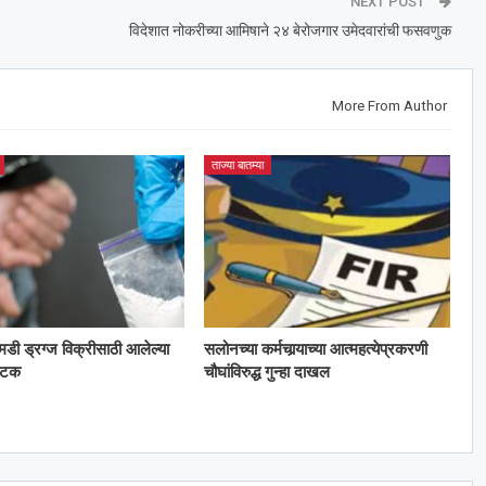
NEXT POST
विदेशात नोकरीच्या आमिषाने २४ बेरोजगार उमेदवारांची फसवणुक
More From Author
ताज्या बातम्या
 एमडी ड्रग्ज विक्रीसाठी आलेल्या
सलोनच्या कर्मचार्‍याच्या आत्महत्येप्रकरणी
अटक
चौघांविरुद्ध गुन्हा दाखल