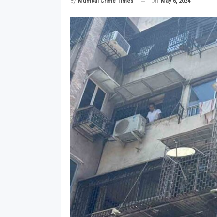
On
May 6, 2024
By
Mumbai Crime Times