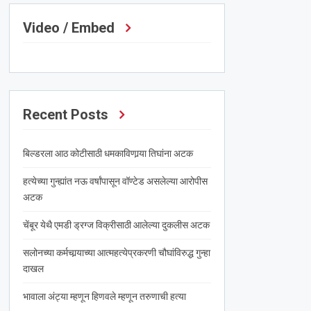
Video / Embed
Recent Posts
बिल्डरला आठ कोटीसाठी धमकाविणार्‍या तिघांना अटक
हत्येच्या गुन्ह्यांत नऊ वर्षांपासून वॉण्टेड असलेल्या आरोपीस
अटक
चेंबूर येथै एमडी ड्रग्ज विक्रीसाठी आलेल्या दुकलीस अटक
सलोनच्या कर्मचार्‍याच्या आत्महत्येप्रकरणी चौघांविरुद्ध गुन्हा
दाखल
भावाला अंट्या म्हणून हिणवले म्हणून तरुणाची हत्या