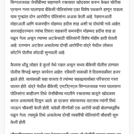
सिग्नलजवळ जेसीबीच्या सहाय्याने रस्त्यावर खोदकाम करुन केबल चोरीचा
प्रयत्न गस्त घालणार्‍या बीकेसी पोलिसांच्या एका विशेष पथकाने हाणून पाडला.
याच गुन्ह्यांत दोन आरोपींना पोलिसांना अअक केली आहे. रेहमानअली
मोहरअली आणि फकरुद्दीन मोहम्मद हदीस शाह अशी या दोघांची नावे आहेत.
कारवाईदरम्यान त्यांचा तिसरा सहकारी कमरुद्दीन मोहम्मद हदीस शाह हा
पळून गेला असून त्याच्या अटकेसाठी पोलिसांनी विशेष मोहीम हाती घेतली
आहे. दरम्यान अटकेत असलेल्या दोन्ही आरोपींना वांद्रे येथील लोकल
कोर्टाने पोलीस कोठडी सुनावली आहे.
कैलास धोंडू लोहार हे कुर्ला येथे राहत असून सध्या बीकेसी पोलीस ठाण्यात
पोलीस शिपाई म्हणून कार्यरत आहेत. रविवारी सकाळी ते दिवसपाळीवर हजर
झाले होते. सायंकाळी सहा वाजता ते त्यांच्या सहकार्‍यासोबत परिसरात गस्त
घालत होते. वांद्रे येथील बीकेसी, एमटीएनएल सिग्नलजवळ गस्त घालताना
पोलिसांना काहीजण तिथे जेसीबीच्या मदतीने रस्त्याच्या बाजूने खोदकाम
करत असल्याचे दिसून आले. हा प्रकार संशयास्पद वाटताच त्यांनी तिथे
जाऊन चौकशी केली होती. यावेळी तीनपैकी एक आरोपी काही बोलण्यापूर्वीच
पळून गेला. त्यामुळे तिथे असलेल्या दोन्ही व्यक्तींची पोलिसांनी चौकशी सुरु
केली होती.