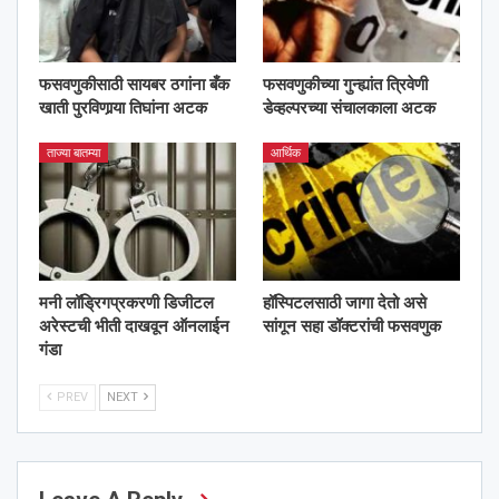
फसवणुकीसाठी सायबर ठगांना बँक
फसवणुकीच्या गुन्ह्यांत त्रिवेणी
खाती पुरविणार्‍या तिघांना अटक
डेव्हल्परच्या संचालकाला अटक
ताज्या बातम्या
आर्थिक
मनी लॉड्रिगप्रकरणी डिजीटल
हॉस्पिटलसाठी जागा देतो असे
अरेस्टची भीती दाखवून ऑनलाईन
सांगून सहा डॉक्टरांची फसवणुक
गंडा
PREV
NEXT