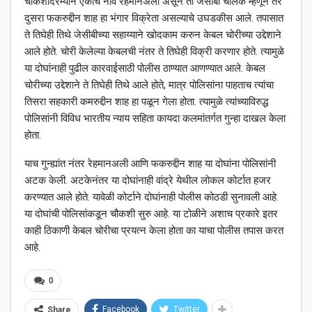
चौकशीदरम्यान एकाचे नाव रेहमानअली असून तो जेसीबी चालक म्हणून तर
दुसरा फकरुद्दीन शाह हा भंगार विक्रेता असल्याचे उघडकीस आले. तपासात
ते तिघेही तिथे जेसीबीच्या सहाय्याने खोदकाम करुन केबल चोरीच्या उद्देशाने
आले होते. चोरी केलेल्या केबलची नंतर ते तिघेही विक्री करणार होते. त्यामुळे
या दोघांनाही पुढील कारवाईसाठी पोलीस ठाण्यात आणण्यात आले. केबल
चोरीच्या उद्देशाने ते तिघेही तिथे आले होते, मात्र पोलिसांना पाहताच त्यांचा
तिसरा सहकारी कमरुद्दीन शाह हा पळून गेला होता. त्यामुळे त्यांच्याविरुद्ध
पोलिसांनी विविध भारतीय न्याय सहिता कायदा कलमांतर्गत गुन्हा दाखल केला
होता.
याच गुन्ह्यांत नंतर रेहमानअली आणि फकरुद्दीन शाह या दोघांना पोलिसांनी
अटक केली. अटकेनंतर या दोघांनाही वांद्रे येथील लोकल कोर्टात हजर
करण्यात आले होते. यावेळी कोर्टाने दोघांनाही पोलीस कोठडी सुनावली आहे.
या दोघांची पोलिसांकडून चौकशी सुरु आहे. या टोळीने अशाच प्रकारे इतर
काही ठिकाणी केबल चोरीचा प्रयत्न केला होता का याचा पोलीस तपास करत
आहे.
0
Facebook
Twitter
Share