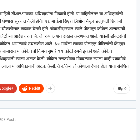
हिती डीआरआयच्या अधिकार्‍यांना मिळाली होती. या माहितीनंतर या अधिकार्‍यांनी
 झडती घेण्यास सुरुवात केली होती. २८ मार्चला सिएरा लिओन येथून छत्रपती शिवाजी
 चौकशीसाठ ताब्यात घेतले होते. चौकशीदरम्यान त्याने पोटातून कोकेन आणल्याची
कोर्टाच्या आदेशावरुन जे. जे. रुग्णालयात दाखल करणयात आले. यावेळी डॉक्टरांनी
धून कोकेन आणल्याचे उघडकीस आले. ३० मार्चला त्याच्या पोटातून पोलिसांनी कॅप्सूल
य बाजारात या कोकेनची किंमत सुमारे ११ कोटी रुपये इतकी आहे. कोकेन
िकार्‍यांनी त्याला अटक केली. कोकेन तस्करीच्या मोबदल्यात त्याला काही रक्कमेचे
 त्याला या अधिकार्‍यांनी अटक केली. ते कोकेन तो कोणाला देणार होता याचा संबंधित
Google+
ReddIt
0
208 Posts