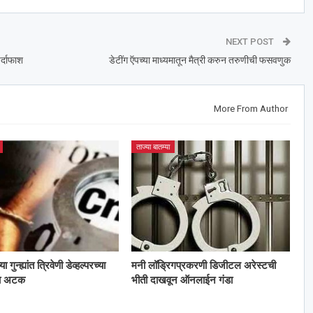
NEXT POST
र्दाफाश
डेटींग ऍपच्या माध्यमातून मैत्री करुन तरुणीची फसवणुक
More From Author
ताज्या बातम्या
गुन्ह्यांत त्रिवेणी डेव्हल्परच्या
मनी लॉड्रिगप्रकरणी डिजीटल अरेस्टची
ला अटक
भीती दाखवून ऑनलाईन गंडा