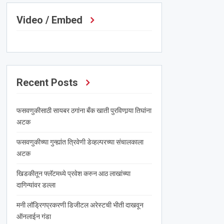
Video / Embed
Recent Posts
फसवणुकीसाठी सायबर ठगांना बँक खाती पुरविणार्‍या तिघांना
अटक
फसवणुकीच्या गुन्ह्यांत त्रिवेणी डेव्हल्परच्या संचालकाला
अटक
खिडकीतून फ्लॅटमध्ये प्रवेश करुन आठ लाखांच्या
दागिन्यांवर डल्ला
मनी लॉड्रिगप्रकरणी डिजीटल अरेस्टची भीती दाखवून
ऑनलाईन गंडा