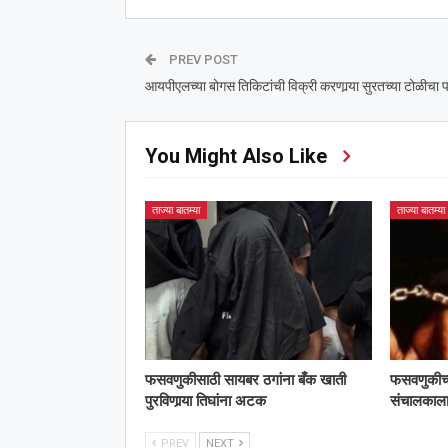
PREV POST
आयपीएलच्या बोगस तिकिटांची विक्री करणार्‍या सुरतच्या टोळीचा प
You Might Also Like
ताज्या बातम्या
ताज्या बातम्या
फसवणुकीसाठी सायबर ठगांना बँक खाती
फसवणुकीच्या 
पुरविणार्‍या तिघांना अटक
संचालका
PREV
NEXT