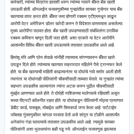
कर्मचारी, त्यांच्या मित्रांना हाताशी धरुन त्यांच्या नावाने बँकेत बँक खाती
उघडली होती. ऑनलाईन फसवणुकीच्या गुन्ह्यांतील सायबर गुन्हेगार याच बँक
खात्याचा वापर करत होते. बँकेत जमा होणारी रक्कम एटीएममधून काढून
आरोपी वेटर अमेरिकन डॉलर खरेदी करुन ते विदेशात वास्तव्यास असलेल्या
मुख्य आरोपींना पाठवत होता. बँक खाती उघडण्यासाठी संबंधितांना ठराविक
रक्कम कमिशन म्हणून दिली जात होती. अशा प्रकारे या वेटर आरोपीने
आतापर्यंत विविध बँकेत खाती उघडल्याचे तपासात उघडकीस आले आहे.
हिमांशू मोरे आणि प्रेम शेवाळे यांनीही त्याच्याच सांगण्यावरुन बँकेत खाते
उघडून दिले होते. त्यांच्याच खात्यात तक्रारदार महिलेने पैसे ट्रान्स्फर केले
होते. या बँक खात्याची माहिती काढल्यानंतर या दोघांचे नावे समोर आली होती.
त्यानंतर या दोघांनाही पोलिसांनी चौकशीसाठी ताब्यात घेतले. या गुन्ह्यांत त्यांचा
सहभाग उघडकीस आल्यानंतर त्यांना अटक करुन पुढील चौकशीसाठी
मुंबईत आणण्यात आले होते. ते दोघेही नाशिकच्या मालेगावचे रहिवाशी असून
सध्या पीएनटी कॉलनीत राहत होते. या दोघांकडून पोलिसांनी मोठ्या प्रमाणात
डेबीट कार्ड, पासबुक, मोबाईल आणि सिमकार्ड जप्त केला आहे. पार्टटाईम
जॉबसह गुंतवणुकीवर चांगला परवाता देतो असे सांगून या टोळीने आतापर्यंत
अनेकांना गंडा घातल्याचे तपासात उघडकीस आले आहे. त्यामुळे सायबर
पोलिसांनी अशा भुलथापांना बळी पडू नये. ऑनलाईन फसवणुक झाल्यास