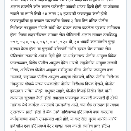
अज्ञात व्यक्तीने कॉल करुन पार्टटाईम जॉबची ऑफर दिली होती. या जॉबच्या
नावाने या ठगाने तिची १४ लाख २३ हजाराची फसवणुक केली होती.
फसवणुकीचा हा प्रकार उघडकीस येताच २ मेला तिने वरिष्ठ पोलीस
निरीक्षक नंदकुमार गोपाळे यांची भेट घेऊन त्यांना घडलेला प्रकार सांगितला
होता. तिच्या तक्रारीवरुन सायबर सेल पोलिसांनी अज्ञात सायबर ठगाविरुद्ध
४१९, ४२०, ४६५, ४६८, ४७१, १२० बी, ३४ भादवी कलमांतर्गत गुन्हा
दाखल केला होता. या गुन्ह्यांची वरिष्ठांनी गंभीर दखल घेत सायबर सेल
पोलिसांना तपासाचे आदेश दिले होते. या आदेशांनतर पोलीस आयुक्त विवेक
फणसळकर, विशेष पोलीस आयुक्त देवेन भारती, सहपोलीस आयुक्त लखमी
गौतम, अतिरिक्त पोलीस आयुक्त शशीकुमार मीना, पोलीस उपायुक्त दत्ता
नलावडे, सहाय्यक पोलीस आयुक्त आबूराव सोनावणे, वरिष्ठ पोलीस निरीक्षक
नंदकुमार गोपाळे यांच्या पथकातील पोलीस निरीक्षक दिपक देसले, पोलीस
हवालदार सचिन धोत्रे, मधुकर लहारे, पोलीस शिपाई नितीन शिंदे यांनी
तपासाला सुरुवात केली होती. तपासात फसवणुक करणारी करणारी ही टोळी
नाशिक येथे कार्यरत असल्याचे उघडकीस आले. ज्या बँक खात्यात ही रक्कम
ट्रान्स्फर झाली होती, ते बँक ाते नाशिकच्या हॉटेलमध्ये काम करणार्‍या
कर्मचार्‍यांच्या नावाने उघडण्यात आले होते. या कटातील मुख्य आरोपी आरोपी
हादेखील एका हॉटेलमध्ये वेटर म्हणून काम करतो. त्यानेच इतर हॉटेल