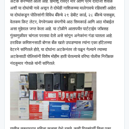
अटक करण्यात आली आहे. हिमांशू रविंद्र मोरे आणि प्रेम दादाजी शेवाळे
अशी या दोघांची नावे असून ते दोघेही नाशिकच्या मालेगावचे रहिवाशी आहेत.
या दोघांकडून पोलिसांनी विविध बँकेचे २९ डेबीट कार्ड, २८ बँकेचे पासबुक,
वेलकम किट लेटर, वेगवेगळ्या कंपनीचे आठ सिमकार्ड आणि आठ मोबाईल
असा मुद्देमाल जप्त केला आहे. या टोळीने आतापर्यंत पार्टटाईम जॉबसह
गुंतवणुकीवर चांगला परतावा देतो असे सांगून अनेकांना गंडा घातला आहे.
ठराविक कमिशनसाठी बोगस बँक खाते उघडण्यास त्यांना एका हॉटेलच्या
वेटरने सांगितले होते, या दोघांना अटकेनंतर तो पळून गेल्याने त्याच्या
अटकेसाठी पोलिसांनी विशेष मोहीम हाती घेतल्याचे वरिष्ठ पोलीस निरीक्षक
नंदकुमार गोपाळे यांनी सांगितले.
यातील तक्रारदार महिला कुलाबा येथे राहते. काही दिवसांपूर्वी तिला एका