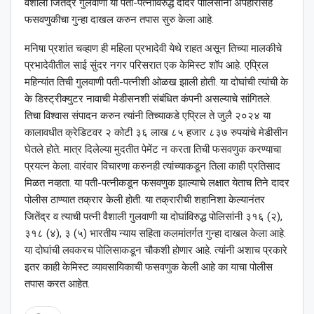
वैशाली जितेंद्र गुलवाणी या पती-पत्नीविरुद्ध दादर पोलिसांनी अपहारासह
फसवणुकीचा गुन्हा दाखल करुन तपास सुरु केला आहे.
मनिषा प्रशांत चव्हाण ही महिला प्रभादेवी येथे राहत असून तिच्या मालकीचे
प्रभादेवीतील साई सुंदर नगर परिसरात एक केमिस्ट शॉप आहे. एप्रिल
महिन्यांत तिची गुलवाणी पती-पत्नीशी ओळख झाली होती. या दोघांची त्यांची के
के डिस्ट्रीक्युटर नावाची मेडीसनशी संबंधित कंपनी असल्याचे सांगितले.
तिचा विश्‍वास संपादन करुन त्यांनी तिच्याकडे एप्रिल ते जुलै २०२४ या
कालावधीत क्रेडिटवर २ कोटी ३६ लाख ८५ हजार ८३७ रुपयांचे मेडीसीन
घेतले होते. मात्र दिलेल्या मुदतीत पेमेंट न करता तिची फसवणुक करण्याचा
प्रयत्न केला. वारंवार विचारणा करुनही त्यांच्याकडून तिला काही प्रतिसाद
मिळत नव्हता. या पती-पत्नीकडून फसवणुक झाल्याचे लक्षात येताच तिने दादर
पोलीस ठाण्यात तक्रार केली होती. या तक्रारीची शहानिशा केल्यानंतर
जितेंद्र व त्याची पत्नी वैशाली गुलवाणी या दोघांविरुद्ध पोलिसांनी ३१६ (२),
३१८ (४), ३ (५) भारतीय न्याय सहिता कलमांतर्गत गुन्हा दाखल केला आहे.
या दोघांची लवकरच पोलिसाकडून चौकशी होणार आहे. त्यांनी अशाच प्रकारे
इतर काही केमिस्ट व्यावसायिकाची फसवणुक केली आहे का याचा पोलीस
तपास करत आहेत.