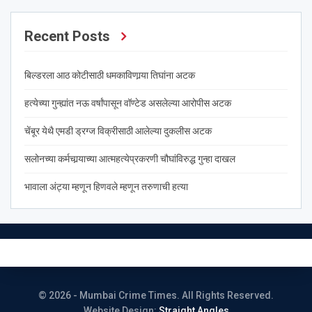
Recent Posts
बिल्डरला आठ कोटीसाठी धमकाविणार्‍या तिघांना अटक
हत्येच्या गुन्ह्यांत नऊ वर्षांपासून वॉण्टेड असलेल्या आरोपीस अटक
चेंबूर येथै एमडी ड्रग्ज विक्रीसाठी आलेल्या दुकलीस अटक
सलोनच्या कर्मचार्‍याच्या आत्महत्येप्रकरणी चौघांविरुद्ध गुन्हा दाखल
भावाला अंट्या म्हणून हिणवले म्हणून तरुणाची हत्या
© 2026 - Mumbai Crime Times. All Rights Reserved.
Website Design:
Straight Angles