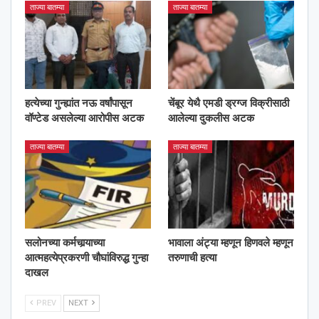
ताज्या बातम्या
ताज्या बातम्या
हत्येच्या गुन्ह्यांत नऊ वर्षांपासून
चेंबूर येथै एमडी ड्रग्ज विक्रीसाठी
वॉण्टेड असलेल्या आरोपीस अटक
आलेल्या दुकलीस अटक
ताज्या बातम्या
ताज्या बातम्या
सलोनच्या कर्मचार्‍याच्या
भावाला अंट्या म्हणून हिणवले म्हणून
आत्महत्येप्रकरणी चौघांविरुद्ध गुन्हा
तरुणाची हत्या
दाखल
PREV
NEXT