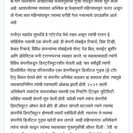
बी मार्ग पोलिसांनी अपहारासह फसवणुकीचा गुन्हा नोंदवून तपास सुरु केला
आहे. आतापर्यंतच्या तपासात अभिषेक हा फेब्रुवारी महिन्यापासून फरार असून
तो गेल्या सात महिन्यांपासून त्याच्या घरीही गेला नसल्याचे उघडकीस आले
आहे.
राजेंद्र महादेव तुपलोंडे हे ग्रॅटरोड येथे राहत असून त्यांची राजन ई
सर्व्हिसेस नावाची एक कंपनी आहे. ही कंपनी मोबाईल रिचार्ज, डिश टिव्ही,
केबल रिचार्ज, विविध कंपन्यांच्या मोबाईलचे पोस्ट पेड बिल, फ्लाईट बुकींग
आणि डोमेस्टिक मनी ट्रान्स्फरचा व्यवहार करते. या व्यवसायासाठी त्यांनी
विविध कंपनीकडून डिस्ट्रीब्युटरशीप घेतली आहे. चार वर्षांपूर्वी त्यांनी
दिल्लीतील नोएडा परिसरातील एका कंपनीकडून डिजीटल गुड्स (ई-टॉप
ऍप) विकत घेतले होते. या कंपनीत अभिषेक वाडकर हा कामाला होता. त्यामुळे
व्यवसायानिमित्त त्यांची त्याच्याशी ओळख झाली होती. २०२१ साली
अभिषेकने व्यकंटेश वारुलसोबत स्वतची एक गिफ्टींग ट्रिझर युटिलिटी
सर्व्हिस नावाची कंपनी सुरु केली होती. यावेळी त्याने त्यांंना कंपनीचे
डिस्टीब्युटर ऑफर केले होते. ही ऑफर चांगली वाटल्याने त्याने त्याच्या
कंपनीचे डिस्टीब्युटर होण्याची तयारी दर्शविली होती. त्यानंतर ते त्याच्या
कंपनीचे डिजीटल गुड्स खरेदी करु लागले. काही महिन्यानंतर अभिषेकने
त्यांना संपर्क साधून त्यांच्या व्यवसायात गुंतवणुकीची ऑफर दिली ोती. या