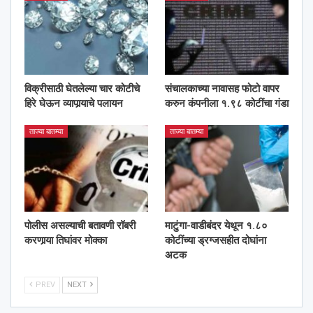
विक्रीसाठी घेतलेल्या चार कोटीचे
संचालकाच्या नावासह फोटो वापर
हिरे घेऊन व्यापार्‍याचे पलायन
करुन कंपनीला १.९८ कोटींचा गंडा
ताज्या बातम्या
ताज्या बातम्या
पोलीस असल्याची बतावणी रॉबरी
माटुंगा-वाडीबंदर येथून १.८०
करणार्‍या तिघांवर मोक्का
कोटींच्या ड्रग्जसहीत दोघांना
अटक
PREV
NEXT