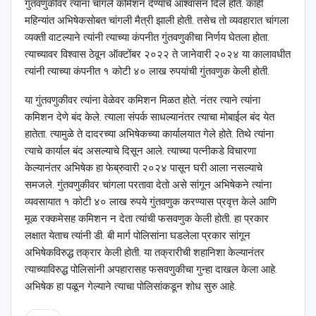
गुंतवणुकीवर त्यांना चांगले कमिशन देण्याचे आश्‍वासन दिले होते. काही
महिन्यांत अभिषेकसोबत चांगली मैत्री झाली होती. तसेच तो व्यवहारात चांगला
व्यक्ती वाटल्याने त्यांनी त्याच्या कंपनीत गुंतवणुकीचा निर्णय घेतला होता.
त्याच्यावर विश्‍वास ठेवून ऑक्टोंबर २०२२ ते जानेवारी २०२४ या कालावधीत
त्यांनी त्याच्या कंपनीत १ कोटी ४० लाख रुपयांची गुंतवणुक केली होती.
या गुंतवणुकीवर त्यांना वेळेवर कमिशन मिळत होते. नंतर त्याने त्यांना
कमिशन देणे बंद केले. त्याला संपर्क साधल्यानंतर त्याचा मोबाईल बंद येत
हातेता. त्यामुळे ते दादरच्या अभिषेकच्या कार्यालयात गेले होते. तिथे त्यांना
त्याचे कार्याल बंद असल्याचे दिसून आले. त्याच्या पत्नीकडे विचारणा
केल्यानंतर अभिषेक हा फेब्रुवारी २०२४ पासून घरी आला नसल्याचे
समजले. गुंतवणुकीवर चांगला परतावा देतो असे सांगून अभिषेकने त्यांना
व्यवसायात १ कोटी ४० लाख रुपये गुंतवणुक करण्यास प्रवृत्त केले आणि
मूळ रक्कमेसह कमिशन न देता त्यांची फसवणुक केली होती. हा प्रकार
लक्षात येताच त्यांनी डी. बी मार्ग पोलिसांना घडलेला प्रकार सांगून
अभिषेकविरुद्ध तक्रार केली होती. या तक्रारीची शहानिशा केल्यानंतर
त्याच्याविरुद्ध पोलिसांनी अपहारासह फसवणुकीचा गुन्हा दाखल केला आहे.
अभिषेक हा पळून गेल्याने त्याचा पोलिसांकडून शोध सुरु आहे.