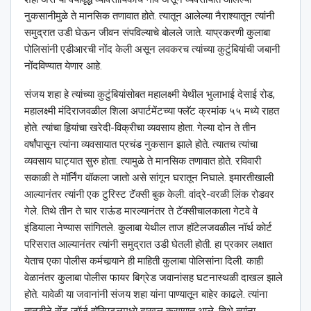
नुकसानीमुळे ते मानसिक तणावात होते. त्यातून आलेल्या नैराश्यातून त्यांनी
समुद्रात उडी घेऊन जीवन संपविल्याचे बोलले जाते. याप्रकरणी कुलाबा
पोलिसांनी एडीआरची नोंद केली असून लवकरच त्यांच्या कुटुंबियांची जबानी
नोंदविण्यात येणार आहे.
संजय शहा हे त्यांच्या कुटुंबियांसोबत महालक्ष्मी येथील भुलाभाई देसाई रोड,
महालक्ष्मी मंदिराजवळील शिला अपार्टमेंटच्या फ्लॅट क्रमांक ५५ मध्ये राहत
होते. त्यांचा हिर्‍यांचा खरेदी-विक्रीचा व्यवसाय होता. गेल्या दोन ते तीन
वर्षांपासून त्यांना व्यवसायात प्रचंड नुकसान झाले होते. त्यातच त्यांचा
व्यवसाय घाट्यात सुरु होता. त्यामुळे ते मानसिक तणावात होते. रविवारी
सकाळी ते मॉर्निंग वॉकला जातो असे सांगून घरातून निघाले. इमारतीखाली
आल्यानंतर त्यांनी एक टुरिस्ट टॅक्सी बुक केली. वांद्रे-वरळी लिंक रोडवर
गेले. तिथे तीन ते चार राऊंड मारल्यानंतर ते टॅक्सीचालकाला गेटवे वे
इंडियाला नेण्यास सांगितले. कुलाबा येथील ताज हॉटेलजवळील नॉर्थ कोर्ट
परिसरात आल्यानंतर त्यांनी समुद्रात उडी घेतली होती. हा प्रकार लक्षात
येताच एका पोलीस कर्मचार्‍याने ही माहिती कुलाबा पोलिसांना दिली. काही
वेळानंतर कुलाबा पोलीस फायर बिग्रेड जवानांसह घटनास्थळी दाखल झाले
होते. यावेळी या जवानांनी संजय शहा यांना पाण्यातून बाहेर काढले. त्यांना
तातडीने सेंट जॉर्ज हॉस्पिटलमध्ये दाखल करण्यात आले. तिथे त्यांना