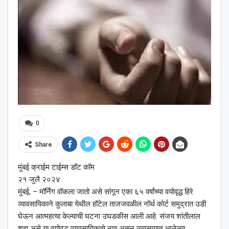
0
Share
मुंबई क्राईम टाईम्स डॉट कॉम
२१ जुलै २०२४
मुंबई, – मॉर्निंग वॉकला जातो असे सांगून एका ६५ वर्षांच्या वयोवृद्ध हिरे
व्यावसायिकाने कुलाबा येथील हॉटेल ताजजवळील नॉर्थ कोर्ट समुद्रात उडी
घेऊन आत्महत्या केल्याची घटना उघडकीस आली आहे. संजय शांतीलाल
शहा असे या वयोवृद्ध व्यावसायिकाचे नाव असून व्यवसायात आलेल्या