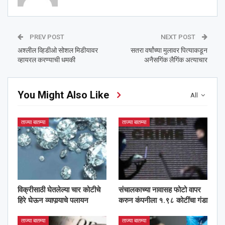
PREV POST
NEXT POST
अश्‍लील व्हिडीओ सोशल मिडीयावर
सतरा वर्षांच्या मुलावर पित्याकडून
व्हायरल करण्याची धमकी
अनैसगिंक लैगिंक अत्याचार
You Might Also Like
All
ताज्या बातम्या
ताज्या बातम्या
विक्रीसाठी घेतलेल्या चार कोटीचे
संचालकाच्या नावासह फोटो वापर
हिरे घेऊन व्यापार्‍याचे पलायन
करुन कंपनीला १.९८ कोटींचा गंडा
ताज्या बातम्या
ताज्या बातम्या