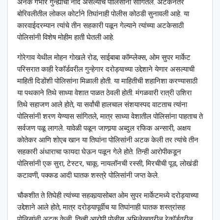
अनेक गंभीर गुन्ह्यांची नोंद असल्याचे पोलिसांनी सांगितले. अटकेनंतर
बोरिवलीतील लोकल कोर्टाने तिघांनाही पोलीस कोठडी सुनावली आहे. या
कारवाईदरम्यान त्यांचे तीन सहकारी पळून गेल्याने त्यांच्या अटकेसाठी
पोलिसांनी विशेष मोहीम हाती घेतली आहे.
गोरेगाव येथील मोहन गोखले रोड, साईबाबा कॉम्प्लेक्स, ओम सुपर मार्केट
परिसरात काही रेकॉर्डवरील गुन्हेगार दरोड्याच्या उद्देशाने येणार असल्याची
माहिती दिडोंशी पोलिसांना मिळाली होती. या माहितीची शहानिशा करण्यासाठी
या पथकाने तिथे साध्या वेशात पाळत ठेवली होती. मंगळवारी रात्री उशिरा
तिथे सहाजण आले होते, या सर्वांची हालचाल संशयास्पद वाटताच त्यांना
पोलिसांनी शरण येण्यास सांगितले, मात्र साध्या वेशातील पोलिसांना पाहताच ते
सर्वजण पळू लागले. यावेळी पळून जाणार्‍या अब्दुल रफिक अन्सारी, अक्षय
कोतेकर आणि शोएब खान या तिघांना पोलिसांनी अटक केली तर त्यांचे तीन
सहकारी अंधाराचा फायदा घेऊन पळून गेले होते. तिन्ही आरोपीकडून
पोलिसांनी एक सुरा, टेस्टर, चाकू, नायलॉनची रस्सी, मिरचीची पूड, लोखंडी
कटावणी, पक्कड आदी घातक शस्त्रे पोलिसांनी जप्त केले.
चौकशीत ते तिघेही त्यांच्या सहकार्‍यासोबत ओम सुपर मार्केटमध्ये दरोड्याच्या
उद्देशाने आले होते, मात्र दरोड्यापूर्वीच या तिघांनाही घातक शस्त्रांसह
पोलिसांनी अटक केली. तिन्ही आरोपी पोलीस अभिलेखावरील रेकॉर्डवरील