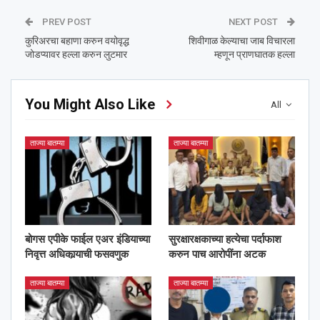
PREV POST
NEXT POST
कुरिअरचा बहाणा करुन वयोवृद्ध
शिवीगाळ केल्याचा जाब विचारला
जोडप्यावर हल्ला करुन लुटमार
म्हणून प्राणघातक हल्ला
You Might Also Like
All
ताज्या बातम्या
ताज्या बातम्या
बोगस एपीके फाईल एअर इंडियाच्या
सुरक्षारक्षकाच्या हत्येचा पर्दाफाश
निवृत्त अधिकार्‍याची फसवणुक
करुन पाच आरोपींना अटक
ताज्या बातम्या
ताज्या बातम्या