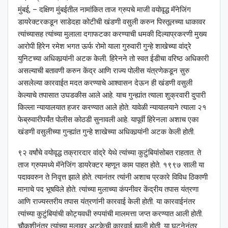
मुंबई, – दक्षिण मुंबईतील नामांकित ताज ग्रुपचे माजी वयोवृद्ध मॅनेजिंग
डायरेक्टरकडून साडेदहा कोटीची खंडणी वसुली करुन पिस्तूलच्या धाकावर
त्यांच्यासह त्यांच्या मुलाला दगाफटका करण्याची धमकी दिल्याप्रकरणी मुख्य
आरोपी हिरेन रमेश भगत ऊर्फ रोमो याला गुरुवारी गुन्हे शाखेच्या वांद्रे
युनिटच्या अधिकार्‍यांनी अटक केली. हिरेनने तो स्वत ईडीचा वरिष्ठ अधिकारी
असल्याची बतावणी करुन केंद्र आणि राज्य पोलीस यंत्रणेकडून सुरु
असलेल्या कारवाईत मदत करण्याचे आश्‍वासन देऊन ही खंडणी वसुली
केल्याचे तपासात उघडकीस आले आहे. याच गुन्ह्यांत त्याला शुक्रवारी दुपारी
किल्ला न्यायालयात हजर करण्यात आले होते. यावेळी न्यायालयाने त्याला २१
फेब्रुवारीपर्यंत पोलीस कोठडी सुनावली आहे. यापूर्वी हिरेनला अशाच एका
खंडणी वसुलीच्या गुन्ह्यांत गुन्हे शाखेच्या अधिकार्‍यांनी अटक केली होती.
९२ वर्षांचे वयोवृद्ध तक्रारदार वांद्रे येथे त्यांच्या कुटुंबियांसोबत राहतात. ते
ताज ग्रुपमध्ये मॅनेजिंग डायरेक्टर म्हणून काम पाहत होते. १९९७ साली या
पदाववरुन ते निवृत्त झाले होते. त्यानंतर त्यांनी अशाच प्रकारे विविध ठिकाणी
मानाचे पद भूषविले होते. त्यांच्या मुलाच्या कंपनीवर केंद्रीय तपास यंत्रणा
आणि राज्यस्तरीय तपास यंत्रणांनी कारवाई केली होती. या कारवाईनंतर
त्यांच्या कुटुंबियांची कोट्यवधी रुपयांची मालमत्ता जप्त करण्यात आली होती.
चौकशीनंतर त्यांच्या मुलावर अटकेची कारवाई झाली होती. या घटनेनंतर