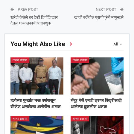
PREV POST
NEXT POST
खरेदी केलेले घर हेव्ही डिपॉझिटवर
खाकी वर्दीतील प्राणीप्रेमी माणुसकी
देऊन घरमालकाची फसवणुक
You Might Also Like
All
ताज्या बातम्या
ताज्या बातम्या
हत्येच्या गुन्ह्यांत नऊ वर्षांपासून
चेंबूर येथै एमडी ड्रग्ज विक्रीसाठी
वॉण्टेड असलेल्या आरोपीस अटक
आलेल्या दुकलीस अटक
ताज्या बातम्या
ताज्या बातम्या