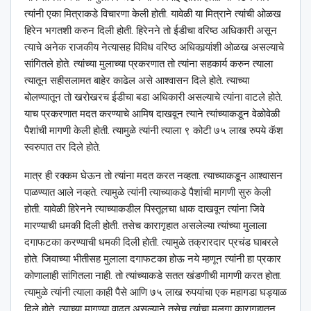
त्यांनी एका मित्राकडे विचारणा केली होती. यावेळी या मित्राने त्यांची ओळख
हिरेन भगतशी करुन दिली होती. हिरेनने तो ईडीचा वरिष्ठ अधिकारी असून
त्याचे अनेक राजकीय नेत्यासह विविध वरिष्ठ अधिकार्‍यांशी ओळख असल्याचे
सांगितले होते. त्यांच्या मुलाच्या प्रकरणात तो त्यांना सहकार्य करुन त्याला
त्यातून सहीसलामत बाहेर काढेल असे आश्‍वासन दिले होते. त्याच्या
बोलण्यातून तो खरोखरच ईडीचा बडा अधिकारी असल्याचे त्यांना वाटले होते.
याच प्रकरणात मदत करण्याचे आमिष दाखवून त्याने त्यांच्याकडून वेळोवेळी
पैशांची मागणी केली होती. त्यामुळे त्यांनी त्याला ९ कोटी ७५ लाख रुपये कॅश
स्वरुपात तर दिले होते.
मात्र ही रक्कम घेऊन तो त्यांना मदत करत नव्हता. त्याच्याकडून आश्‍वासन
पाळण्यात आले नव्हते. त्यामुळे त्यांनी त्याच्याकडे पैशांची मागणी सुरु केली
होती. यावेळी हिरेनने त्याच्याकडील पिस्तूलचा धाक दाखवून त्यांना जिवे
मारण्याची धमकी दिली होती. तसेच कारागृहात असलेल्या त्यांच्या मुलाला
दगाफटका करण्याची धमकी दिली होती. त्यामुळे तक्रारदार प्रचंड घाबरले
होते. जिवाच्या भीतीसह मुलाला दगाफटका होऊ नये म्हणून त्यांनी हा प्रकार
कोणालाही सांगितला नाही. तो त्यांच्याकडे सतत खंडणीची मागणी करत होता.
त्यामुळे त्यांनी त्याला काही पैसे आणि ७५ लाख रुपयांचा एक महागडा घड्याळ
दिले होते. त्याच्या मागण्या वाढत असल्याने तसेच त्यांचा मुलगा कारागृहातून