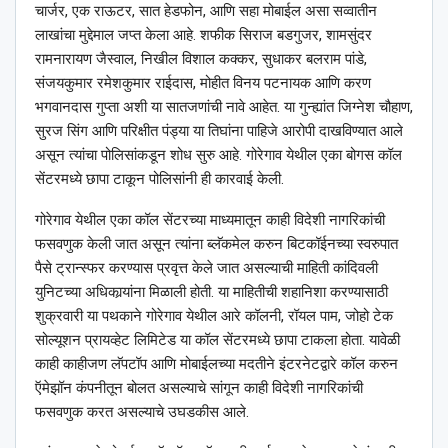
चार्जर, एक राऊटर, सात हेडफोन, आणि सहा मोबाईल असा सव्वातीन
लाखांचा मुद्देमाल जप्त केला आहे. शफीक सिराज बडगुजर, शामसुंदर
रामनारायण जैस्वाल, निखील विशाल कक्कर, सुधाकर बलराम पांडे,
संजयकुमार रमेशकुमार राईदास, मोहीत विनय पटनायक आणि करण
भगवानदास गुप्ता अशी या सातजणांची नावे आहेत. या गुन्ह्यांत जिग्नेश चौहाण,
सुरज सिंग आणि परिक्षीत पंड्या या तिघांना पाहिजे आरोपी दाखविण्यात आले
असून त्यांचा पोलिसांकडून शोध सुरु आहे. गोरेगाव येथील एका बोगस कॉल
सेंटरमध्ये छापा टाकून पोलिसांनी ही कारवाई केली.
गोरेगाव येथील एका कॉल सेंटरच्या माध्यमातून काही विदेशी नागरिकांची
फसवणुक केली जात असून त्यांना ब्लॅकमेल करुन बिटकॉईनच्या स्वरुपात
पैसे ट्रान्स्फर करण्यास प्रवृत्त केले जात असल्याची माहिती कांदिवली
युनिटच्या अधिकार्‍यांना मिळाली होती. या माहितीची शहानिशा करण्यासाठी
शुक्रवारी या पथकाने गोरेगाव येथील आरे कॉलनी, रॉयल पाम, जोहो टेक
सोल्यूशन प्रायव्हेट लिमिटेड या कॉल सेंटरमध्ये छापा टाकला होता. यावेळी
काही काहीजण लॅपटॉप आणि मोबाईलच्या मदतीने इंटरनेटद्वारे कॉल करुन
ऍमेझॉन कंपनीतून बोलत असल्याचे सांगून काही विदेशी नागरिकांची
फसवणुक करत असल्याचे उघडकीस आले.