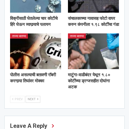
विक्रीसाठी घेतलेल्या चार कोटीचे
संचालकाच्या नावासह फोटो वापर
हिरे घेऊन व्यापार्‍याचे पलायन
करुन कंपनीला १.९८ कोटींचा गंडा
ताज्या बातम्या
ताज्या बातम्या
पोलीस असल्याची बतावणी रॉबरी
माटुंगा-वाडीबंदर येथून १.८०
करणार्‍या तिघांवर मोक्का
कोटींच्या ड्रग्जसहीत दोघांना
अटक
PREV
NEXT
Leave A Reply