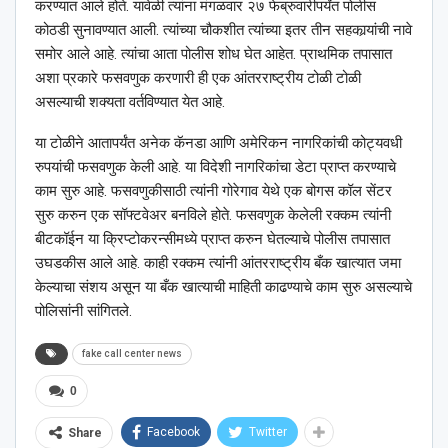
करण्यात आले होते. यावेळी त्यांना मंगळवार २७ फेब्रुवारीपर्यंत पोलीस
कोठडी सुनावण्यात आली. त्यांच्या चौकशीत त्यांच्या इतर तीन सहकार्‍यांची नावे
समोर आले आहे. त्यांचा आता पोलीस शोध घेत आहेत. प्राथमिक तपासात
अशा प्रकारे फसवणुक करणारी ही एक आंतरराष्ट्रीय टोळी टोळी
असल्याची शक्यता वर्तविण्यात येत आहे.
या टोळीने आतापर्यंत अनेक कॅनडा आणि अमेरिकन नागरिकांची कोट्यवधी
रुपयांची फसवणुक केली आहे. या विदेशी नागरिकांचा डेटा प्राप्त करण्याचे
काम सुरु आहे. फसवणुकीसाठी त्यांनी गोरेगाव येथे एक बोगस कॉल सेंटर
सुरु करुन एक सॉफ्टवेअर बनविले होते. फसवणुक केलेली रक्कम त्यांनी
बीटकॉईन या क्रिप्टोकरन्सीमध्ये प्राप्त करुन घेतल्याचे पोलीस तपासात
उघडकीस आले आहे. काही रक्कम त्यांनी आंतरराष्ट्रीय बँक खात्यात जमा
केल्याचा संशय असून या बँक खात्याची माहिती काढण्याचे काम सुरु असल्याचे
पोलिसांनी सांगितले.
fake call center news
0
Facebook
Twitter
Share