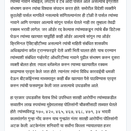
त्यांच्या नावाने मोबाईल, लॅपटॉप व टॅब आदी पार्सल आले असल्याचे इंग्रतीत
संभाषण करुन त्यांचा विश्‍वास संपादन करत होते. समोरील विदेशी व्यक्तीने
कुठलेही पार्सल मागविले नसल्याचे सांगितल्यानंतर ही टोळी ते पार्सल त्यांच्या
नावाने आणि पत्त्यावर आल्याचे सांगून पार्सल घेतले नाही तर तुम्हाला तेवढी
रक्कम भरावी लागेल. जर ऑर्डर रद्द केल्यास त्यांच्याकडून त्यांचे बँक डिटेल्स
घेऊन त्यांच्या खात्यात यापूर्वीही काही ऑर्डर आल्याचे सांगून त्या ऑर्डर
क्रिमिनल ऍक्टिव्हीटीच्या असल्याने त्यांची माहिती संबंधित शासकीय
अधिकार्‍यांना कॉल ट्रान्स्फरद्वारे देतो अशी भिती घालत होते. याच दरम्यान
त्यांच्याशी संबंधित गर्व्हरमेंट ऑथरिटीच्या नावाने पुढील संभाषण करुन दुसरा
व्यक्ती बोलत होता. त्याला ब्लॅकमेल करुन त्याच्या खात्यातील रक्कम
काढण्यास प्रवृत्त केले जात होते. त्यानंतर त्यांना विविध कारवाईची धमकी
देऊन बीटकॉईनच्या माध्यमातून काही बँक खात्यात पैसे पाठविण्यास प्रवृत्त
करुन त्यांची फसवणुक केली जात असल्याचे उघडकीस आले.
हा प्रकार उघडकीस येताच तिथे उपस्थित सातही आरोपींना त्यांच्याकडील
सव्वातीन लाख रुपयांच्या मुद्देमालासह पोलिसांनी चौकशीसाठी ताब्यात घेतले
होते. त्यांच्यविरुद्ध १७०, ४२०, ४६५, ४६७, ४६८, ४७१, ३४ भादवी
कलमांतर्गत गुन्हा नोंद करुन याच गुन्ह्यांत नंतर सातही आरोपींना पोलिसांनी
अटक केली. अटकेनंतर शनिवारी या सर्वांना किल्ला न्यायालयात हजर