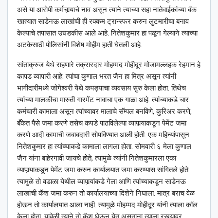
असे या आरोपी कर्मचार्‍याचे नाव असून त्याने त्याच्या सहा नातेवाईकांच्या बँक
खात्यात साडेनऊ लाखांची ही रक्कम ट्रान्स्फर करुन लुटमारीचा बनाव
केल्याचे तपासात उघडकीस आले आहे. नितेशकुमार हा पळून गेल्याने त्याच्या
अटकेसाठी पोलिसांनी विशेष मोहीम हाती घेतली आहे.
सांताक्रुज येथे राहणारे तक्रारदार मोहम्मद मोहीदूर मोजामल्लहक रेहमान हे
कापड व्यापारी आहे. त्यांचा कुणाल भरत जैन हा मित्र असून त्यांनी
भागीदारीमध्ये जोगेश्‍वरी येथे कपड्याचा व्यवसाय सुरु केला होता. तिथेच
त्यांच्या मालकीचा मारुती गारमेंट नावाचा एक गाळा आहे. त्यांच्याकडे चार
कर्मचारी कामाला असून त्यांच्यावर मालाचे सॅम्पल बनविणे, कुरिअर करणे,
बँकेत पैसे जमा करणे तसेच कपडे पाठविलेल्या व्यापार्‍याकडून पेमेंट जमा
करणे आदी कामाची जबाबदारी सोपविण्यात आली होती. एक महिन्यांपासून
नितेशकुमार हा त्यांच्याकडे कामाला लागला होता. सोमवारी ६ मेला कुणाल
जैन यांना बाहेरगावी जायचे होते, त्यामुळे त्यांनी नितेशकुमारला एका
व्यापार्‍याकडून पेमेंट जमा करुन कार्यालयात जमा करण्यास सांगितले होते.
त्यामुळे तो वडाळा येथील व्यापार्‍यांकडे गेला आणि त्यांच्याकडून साडेनऊ
लाखांची कॅश जमा करुन तो कार्यालयाच्या दिशेने निघाला. मात्र बराच वेळ
होऊन तो कार्यालयात आला नाही. त्यामुळे मोहम्मद मोहीदूर यांनी त्याला कॉल
केला होता. यावेळी त्याने तो कॅश घेऊन येत असताना त्याला रस्त्यावर