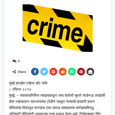
0
Share
मुंबई क्राईम टाईम्स डॉट कॉम
८ एप्रिल २०२४
मुंबई, – व्यवसायानिमित्त व्यापार्‍याकडून जमा केलेली सुमारे साडेनऊ लाखांची
कॅश रस्त्यावरुन चारजणांच्या टोळीने पळवून नेल्याची बतावणी करुन
पोलिसांचा दिशाभूल करणार्‍या एका कापड व्यापार्‍याच्या कर्मचार्‍याविरुद्ध
जोगेश्‍वरी पोलिसांनी अपहाराचा गुन्हा दाखल केला आहे. नितेशकुमार सिंग