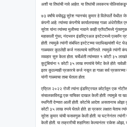
अशी या तिघांची नावे आहेत. या तिघांची लवकरच पोलिसांकड
७३ वर्षांचे वयोवृद्ध सुरेश ग्यानचंद कुमार हे विलेपार्ले ये
कंपनी आहे. त्यांच्या कंपनीचे कार्यालयासह गाळा अंधेरीतील 
सुरेश यांना त्यांच्या मुलीच्या नावाने काही प्रॉपटीमध्ये गुंतवण
महाकाली गुंफा, नंदभवन इंडस्ट्रिअल इस्टेटमध्ये एल्कॉन प
होती. त्यामुळे त्यांनी संबंधित इस्टेटच्या पदाधिकार्‍यांशी भेट 
गाळ्यावर कुठलेही कर्ज नसल्याचे सांगितले. त्यामुळे त्यांनी
व्यवहार सुरु केला होता. चर्चेअंती त्यांच्यात १ कोटी ३५ लाखा
कुटुंबियांना १ कोटी ३५ लाख रुपयांचे पेमेंट केले होते. यावे
इतर कुठल्याही प्रकारचे कर्ज नसून हा गाळा सर्व प्रकारच्या कर
यांनी गाळ्याचा ताबा घेतला होता.
एप्रिल २०२२ रोजी त्यांना इंडस्ट्रियल कोर्टातून एक नोटीस प्
संचालकाविरुद्ध एक याचिका दाखल केली होती. त्यामुळे या खटल्य
स्थगिती देण्यात आली होती. कोर्टाचे आदेश असतानाच ओझा कुट
कोटी ३५ लाख रुपये घेतले होते. हा प्रकार लक्षात येताच त्यां
सुरेश कुमार यांची फसवणुक केली होती. या घटनेनंतर त्यांनी
केली होती. या तक्रारीची शहानिशा केल्यानंतर राकेश ओझा