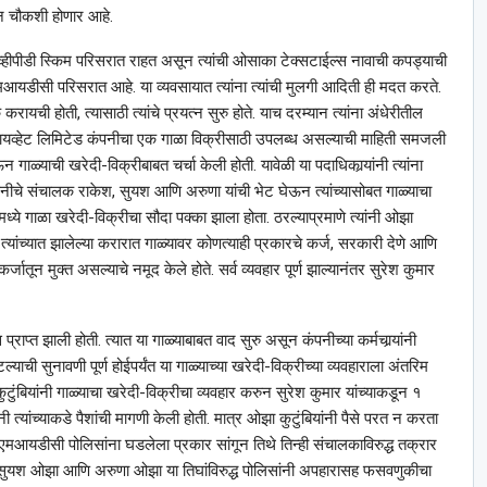
ून चौकशी होणार आहे.
थील जेव्हीपीडी स्किम परिसरात राहत असून त्यांची ओसाका टेक्सटाईल्स नावाची कपड्याची
एमआयडीसी परिसरात आहे. या व्यवसायात त्यांना त्यांची मुलगी आदिती ही मदत करते.
ुक करायची होती, त्यासाठी त्यांचे प्रयत्न सुरु होते. याच दरम्यान त्यांना अंधेरीतील
्रायव्हेट लिमिटेड कंपनीचा एक गाळा विक्रीसाठी उपलब्ध असल्याची माहिती समजली
घेऊन गाळ्याची खरेदी-विक्रीबाबत चर्चा केली होती. यावेळी या पदाधिकार्‍यांनी त्यांना
 कंपनीचे संचालक राकेश, सुयश आणि अरुणा यांची भेट घेऊन त्यांच्यासोबत गाळ्याचा
ंमध्ये गाळा खरेदी-विक्रीचा सौदा पक्का झाला होता. ठरल्याप्रमाणे त्यांनी ओझा
ळी त्यांच्यात झालेल्या करारात गाळ्यावर कोणत्याही प्रकारचे कर्ज, सरकारी देणे आणि
्जातून मुक्त असल्याचे नमूद केले होते. सर्व व्यवहार पूर्ण झाल्यानंतर सुरेश कुमार
राप्त झाली होती. त्यात या गाळ्याबाबत वाद सुरु असून कंपनीच्या कर्मचार्‍यांनी
ाची सुनावणी पूर्ण होईपर्यंत या गाळ्याच्या खरेदी-विक्रीच्या व्यवहाराला अंतरिम
ुंबियांनी गाळ्याचा खरेदी-विक्रीचा व्यवहार करुन सुरेश कुमार यांच्याकडून १
नी त्यांच्याकडे पैशांची मागणी केली होती. मात्र ओझा कुटुंबियांनी पैसे परत न करता
 एमआयडीसी पोलिसांना घडलेला प्रकार सांगून तिथे तिन्ही संचालकाविरुद्ध तक्रार
, सुयश ओझा आणि अरुणा ओझा या तिघांविरुद्ध पोलिसांनी अपहारासह फसवणुकीचा