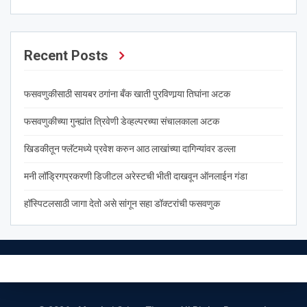
Recent Posts
फसवणुकीसाठी सायबर ठगांना बँक खाती पुरविणार्‍या तिघांना अटक
फसवणुकीच्या गुन्ह्यांत त्रिवेणी डेव्हल्परच्या संचालकाला अटक
खिडकीतून फ्लॅटमध्ये प्रवेश करुन आठ लाखांच्या दागिन्यांवर डल्ला
मनी लॉड्रिगप्रकरणी डिजीटल अरेस्टची भीती दाखवून ऑनलाईन गंडा
हॉस्पिटलसाठी जागा देतो असे सांगून सहा डॉक्टरांची फसवणुक