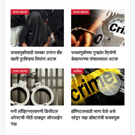
ताज्या बातम्या
ताज्या बातम्या
फसवणुकीसाठी सायबर ठगांना बँक
फसवणुकीच्या गुन्ह्यांत त्रिवेणी
खाती पुरविणार्‍या तिघांना अटक
डेव्हल्परच्या संचालकाला अटक
ताज्या बातम्या
आर्थिक
मनी लॉड्रिगप्रकरणी डिजीटल
हॉस्पिटलसाठी जागा देतो असे
अरेस्टची भीती दाखवून ऑनलाईन
सांगून सहा डॉक्टरांची फसवणुक
गंडा