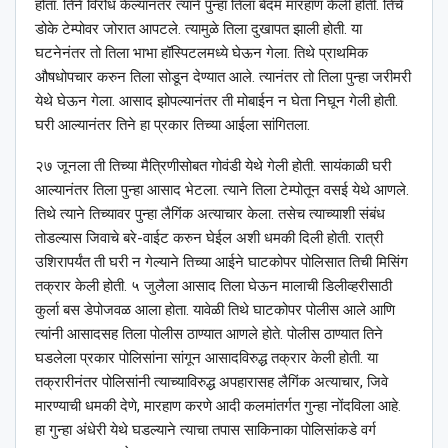
होता. तिने विरोध केल्यानंतर त्याने पुन्हा तिला बेदम मारहाण केली होती. तिचे
डोके टेम्पोवर जोरात आपटले. त्यामुळे तिला दुखापत झाली होती. या
घटनेनंतर तो तिला भाभा हॉस्पिटलमध्ये घेऊन गेला. तिथे प्राथमिक
औषधोपचार करुन तिला सोडून देण्यात आले. त्यानंतर तो तिला पुन्हा जरीमरी
येथे घेऊन गेला. आसाद झोपल्यानंतर ती मोबाईन न घेता निघून गेली होती.
घरी आल्यानंतर तिने हा प्रकार तिच्या आईला सांगितला.
२७ जूनला ती तिच्या मैत्रिणीसोबत गोवंडी येथे गेली होती. सायंकाळी घरी
आल्यानंतर तिला पुन्हा आसाद भेटला. त्याने तिला टेम्पोतून वसई येथे आणले.
तिथे त्याने तिच्यावर पुन्हा लैगिंक अत्याचार केला. तसेच त्याच्याशी संबंध
तोडल्यास जिवाचे बरे-वाईट करुन घेईल अशी धमकी दिली होती. रात्री
उशिरापर्यंत ती घरी न गेल्याने तिच्या आईने घाटकोपर पोलिसात तिची मिसिंग
तक्रार केली होती. ५ जुलैला आसाद तिला घेऊन मालाची डिलीव्हरीसाठी
कुर्ला बस डेपोजवळ आला होता. यावेळी तिथे घाटकोपर पोलीस आले आणि
त्यांनी आसादसह तिला पोलीस ठाण्यात आणले होते. पोलीस ठाण्यात तिने
घडलेला प्रकार पोलिसांना सांगून आसादविरुद्ध तक्रार केली होती. या
तक्रारीनंतर पोलिसांनी त्याच्याविरुद्ध अपहारासह लैगिंक अत्याचार, जिवे
मारण्याची धमकी देणे, मारहाण करणे आदी कलमांतर्गत गुन्हा नोंदविला आहे.
हा गुन्हा अंधेरी येथे घडल्याने त्याचा तपास साकिनाका पोलिसांकडे वर्ग