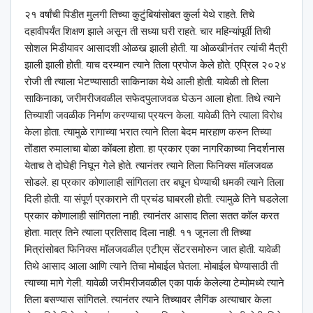
२१ वर्षांची पिडीत मुलगी तिच्या कुटुंबियांसोबत कुर्ला येथे राहते. तिचे
दहावीपर्यंत शिक्षण झाले असून ती सध्या घरी राहते. चार महिन्यांपूर्वी तिची
सोशल मिडीयावर आसादशी ओळख झाली होती. या ओळखीनंतर त्यांची मैत्री
झाली झाली होती. याच दरम्यान त्याने तिला प्रपोज केले होते. एप्रिल २०२४
रोजी ती त्याला भेटण्यासाठी साकिनाका येथे आली होती. यावेळी तो तिला
साकिनाका, जरीमरीजवळील सफेदपुलाजवळ घेऊन आला होता. तिथे त्याने
तिच्याशी जवळीक निर्माण करण्याचा प्रयत्न केला. यावेळी तिने त्याला विरोध
केला होता. त्यामुळे रागाच्या भरात त्याने तिला बेदम मारहाण करुन तिच्या
तोंडात रुमालाचा बोळा कोंबला होता. हा प्रकार एका नागरिकाच्या निदर्शनास
येताच ते दोघेही निघून गेले होते. त्यानंतर त्याने तिला फिनिक्स मॉलजवळ
सोडले. हा प्रकार कोणालाही सांगितला तर बघून घेण्याची धमकी त्याने तिला
दिली होती. या संपूर्ण प्रकाराने ती प्रचंड घाबरली होती. त्यामुळे तिने घडलेला
प्रकार कोणालाही सांगितला नाही. त्यानंतर आसाद तिला सतत कॉल करत
होता. मात्र तिने त्याला प्रतिसाद दिला नाही. ११ जूनला ती तिच्या
मित्रांसोबत फिनिक्स मॉलजवळील एटीएम सेंटरसमोरुन जात होती. यावेळी
तिथे आसाद आला आणि त्याने तिचा मोबाईल घेतला. मोबाईल घेण्यासाठी ती
त्याच्या मागे गेली. यावेळी जरीमरीजवळील एका पार्क केलेल्या टेम्पोमध्ये त्याने
तिला बसण्यास सांगितले. त्यानंतर त्याने तिच्यावर लैगिंक अत्याचार केला