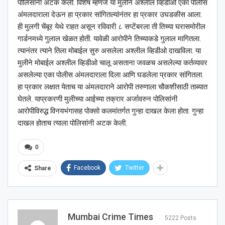
पोलिसांनी अटक केली. विशेष म्हणजे या मुलीने अश्‍लील व्हिडीओ एका पोलीस
अंमलदाराला देऊन हा प्रकार सांगितल्यांनंतर हा प्रकार उघडकीस आला.
ही मुलगी चेंबूर येथे राहत असून रविवारी ८ सप्टेंबरला ती तिच्या घरासमोरील
गार्डनमध्ये गुलाल खेळत होती. यावेळी आरोपीने तिच्याकडे गुलाल मागितला.
त्यानंतर त्याने तिला मोबाईल सुरु असलेला अश्‍लील व्हिडीओ दाखविला. या
मुलीने मोबाईल अश्‍लील व्हिडीओ चालू असताना जवळच असलेल्या कर्तव्यावर
असलेल्या एका पोलीस अंमलदाराला दिला आणि घडलेला प्रकार सांगितला.
हा प्रकार लक्षात येताच या अंमलदाराने आरोपी तरुणाला चौकशीसाठी ताब्यात
घेतले. याप्रकरणी मुलीच्या आईच्या तक्रार अर्जावरुन पोलिसांनी
आरोपीविरुद्ध विनयभंगासह पोक्सो कलमांतर्गत गुन्हा दाखल केला होता. गुन्हा
दाखल होताच त्याला पोलिसांनी अटक केली.
0
Facebook
Twitter
Share
Mumbai Crime Times
5222 Posts