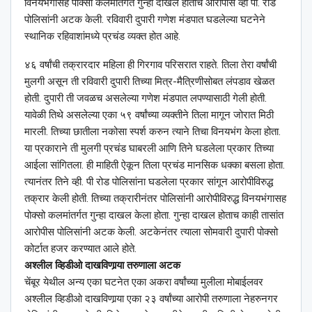
विनयभंगासह पोक्सो कलमांतर्गत गुन्हा दाखल होताच आरोपीस व्ही पी. रोड
पोलिसांनी अटक केली. रविवारी दुपारी गणेश मंडपात घडलेल्या घटनेने
स्थानिक रहिवाशांमध्ये प्रचंड व्यक्त होत आहे.
४६ वर्षांची तक्रारदार महिला ही गिरगाव परिसरात राहते. तिला तेरा वर्षांची
मुलगी असून ती रविवारी दुपारी तिच्या मित्र-मैत्रिणीसोबत लंपडाव खेळत
होती. दुपारी ती जवळच असलेल्या गणेश मंडपात लपण्यासाठी गेली होती.
यावेळी तिथे असलेल्या एका ५९ वर्षांच्या व्यक्तीने तिला मागून जोरात मिठी
मारली. तिच्या छातीला नकोसा स्पर्श करुन त्याने तिचा विनयभंग केला होता.
या प्रकाराने ती मुलगी प्रचंड घाबरली आणि तिने घडलेला प्रकार तिच्या
आईला सांगितला. ही माहिती ऐकून तिला प्रचंड मानसिक धक्का बसला होता.
त्यानंतर तिने व्ही. पी रोड पोलिसांना घडलेला प्रकार सांगून आरोपीविरुद्ध
तक्रार केली होती. तिच्या तक्रारीनंतर पोलिसांनी आरोपीविरुद्ध विनयभंगासह
पोक्सो कलमांतर्गत गुन्हा दाखल केला होता. गुन्हा दाखल होताच काही तासांत
आरोपीस पोलिसांनी अटक केली. अटकेनंतर त्याला सोमवारी दुपारी पोक्सो
कोर्टात हजर करण्यात आले होते.
अश्‍लील व्हिडीओ दाखविणार्‍या तरुणाला अटक
चेंबूर येथील अन्य एका घटनेत एका अकरा वर्षांच्या मुलीला मोबाईलवर
अश्‍लील व्हिडीओ दाखविणार्‍या एका २३ वर्षांच्या आरोपी तरुणाला नेहरुनगर