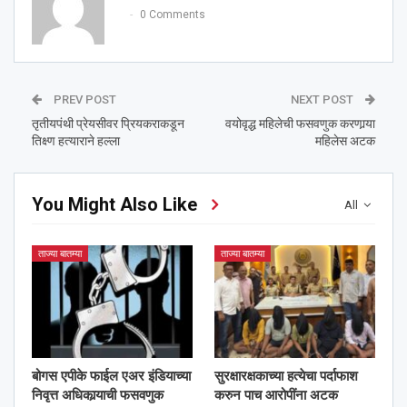
0 Comments
PREV POST
NEXT POST
तृतीयपंथी प्रेयसीवर प्रियकराकडून
वयोवृद्ध महिलेची फसवणुक करणार्‍या
तिक्ष्ण हत्याराने हल्ला
महिलेस अटक
You Might Also Like
All
ताज्या बातम्या
ताज्या बातम्या
बोगस एपीके फाईल एअर इंडियाच्या
सुरक्षारक्षकाच्या हत्येचा पर्दाफाश
निवृत्त अधिकार्‍याची फसवणुक
करुन पाच आरोपींना अटक