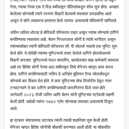
गेला, त्याचा गेल्या एक ते दिड वर्षांपासून पोलिसांकडून शोध सुरु होता. अपहार
केलेल्या सोन्याची त्याने परस्पर विक्री केल्याचे तपासात उघडकीस आले
असून ते सोने लवकरच हस्तगत केले जाणार असल्याचे पोलिसांनी सांगितले.
जतिन ललित धोरडा हे बोरिवली परिसरात राहत असून त्यांचा सोन्याचे दागिने
बनविण्याचा व्यवासाय आहे. चेतन गिरधरलाल सोनी हे त्यांचे भागीदार असून
त्यांच्यासोबत त्यांनी बोरिवली परिसरात जी. पी ज्वेलर्स नावाचे एक युनिट सुरु
केले होते. ते दोघेही त्यांच्या युनिटमध्ये तयार केलेले दागिने होलसेलमध्ये
विक्री करतात. युनिटमध्ये पंधरा कारागिर, कार्यालयात सहा कर्मचारी कामाला
आहे तर हितेश सोनी गेल्या आठ वर्षांपासून तिथे मॅनेजर म्हणून काम करत
होता. दागिने बनविण्यासाठी जतिन हे अरिहंत बुलियन ऍण्ड ज्वेलर्समधून
सोन्याचे बार विकत घेत होते. ते कार युनिटच्या सेफ तिजोरीत ठेवून नंतर
टप्याटप्याने ते बार दागिने बनविण्यासाठी कारागिरांना दिले जात होते.
जानेवारी २०२३ रोजी जतिन आणि चेतन यांनी युनिटच्या स्टॉकची पाहणी
केली होती. यावेळी त्यांना १७७२ ग्रॅम सोन्याचा तफावत असल्याचे दिसून
आले.
हा प्रकार संशयास्पद वाटताच त्यांनी त्याची शहानिशा सुरु केली होती.
मॅनेजर म्हणून हितेश सोनीची चौकशी करण्यात आली होती. या चौकशीत