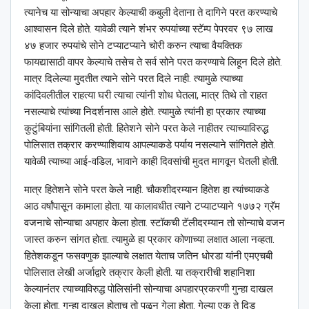
त्यानेच या सोन्याचा अपहार केल्याची कबुली देताना ते दागिने परत करण्याचे
आश्‍वासन दिले होते. यावेळी त्याने शंभर रुपयांच्या स्टॅम्प पेपरवर ९७ लाख
४७ हजार रुपयांचे सोने टप्याटप्याने चोरी करुन त्याचा वैयक्तिक
फायद्यासाठी वापर केल्याचे तसेच ते सर्व सोने परत करण्याचे लिहून दिले होते.
मात्र दिलेल्या मुदतीत त्याने सोने परत दिले नाही. त्यामुळे त्याच्या
कांदिवलीतील राहत्या घरी त्याचा त्यांनी शोध घेतला, मात्र तिथे तो राहत
नसल्याचे त्यांच्या निदर्शनास आले होते. त्यामुळे त्यांनी हा प्रकार त्याच्या
कुटुंबियांना सांगितली होती. हितेशने सोने परत केले नाहीतर त्याच्याविरुद्ध
पोलिसात तक्रार करण्याशिवाय आपल्याकडे पर्याय नसल्याने सांगितले होते.
यावेळी त्याच्या आई-वडिल, भावाने काही दिवसांची मुदत मागवून घेतली होती.
मात्र हितेशने सोने परत केले नाही. चौकशीदरम्यान हितेश हा त्यांच्याकडे
आठ वर्षांपासून कामाला होता. या कालावधीत त्याने टप्याटप्याने १७७२ ग्रॅम
वजनाचे सोन्याचा अपहार केला होता. स्टॉकची टॅलीदरम्यान तो सोन्याचे वजन
जास्त करुन सांगत होता. त्यामुळे हा प्रकार कोणाच्या लक्षात आला नव्हता.
हितेशकडून फसवणुक झाल्याचे लक्षात येताच जतिन धोरडा यांनी एमएचबी
पोलिसात लेखी अर्जाद्वारे तक्रार केली होती. या तक्रारीची शहानिशा
केल्यानंतर त्याच्याविरुद्ध पोलिसांनी सोन्याचा अपहारप्रकरणी गुन्हा दाखल
केला होता. गुन्हा दाखल होताच तो पळून गेला होता. गेल्या एक ते दिड