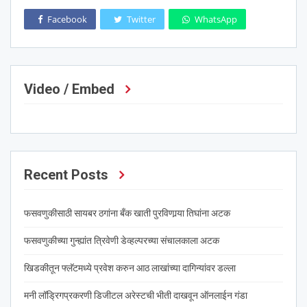
Facebook
Twitter
WhatsApp
Video / Embed
Recent Posts
फसवणुकीसाठी सायबर ठगांना बँक खाती पुरविणार्‍या तिघांना अटक
फसवणुकीच्या गुन्ह्यांत त्रिवेणी डेव्हल्परच्या संचालकाला अटक
खिडकीतून फ्लॅटमध्ये प्रवेश करुन आठ लाखांच्या दागिन्यांवर डल्ला
मनी लॉड्रिगप्रकरणी डिजीटल अरेस्टची भीती दाखवून ऑनलाईन गंडा