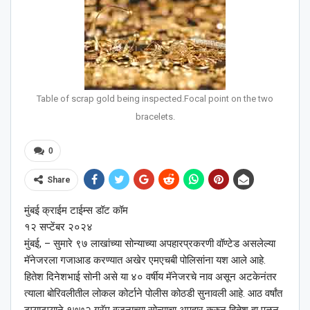
Table of scrap gold being inspected.Focal point on the two
bracelets.
0
Share
मुंबई क्राईम टाईम्स डॉट कॉम
१२ सप्टेंबर २०२४
मुंबई, – सुमारे ९७ लाखांच्या सोन्याच्या अपहारप्रकरणी वॉण्टेड असलेल्या
मॅनेजरला गजाआड करण्यात अखेर एमएचबी पोलिसांना यश आले आहे.
हितेश दिनेशभाई सोनी असे या ४० वर्षीय मॅनेजरचे नाव असून अटकेनंतर
त्याला बोरिवलीतील लोकल कोर्टाने पोलीस कोठडी सुनावली आहे. आठ वर्षांत
टप्याटप्याने १७७२ ग्रॅम वजनाच्या सोन्याचा अपहार करुन हितेश हा पळून