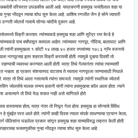
ना काळबादेवी परिसरात उघडकीस आली आहे. याप्रकरणी हसमुख जयंतीलाल शहा या
चा गुन्हा नोंदवून त्याचा शोध सुरु केला आहे. आशिष रणजीत जैन हे सोने व्यापारी
न्नती ज्वेलर्स नावाचे सोन्या-चांदीचे दुकान आहे.
ेलमध्ये विक्री करतात. त्यांच्याकडे हसमुख शहा आणि सुरेंद्र रमा बेरडे हे
ंच्याकडे पाच वर्षांपासून कामाला आहेत. त्यांच्यावर नागपूर, गोंदिया, बालाघाट आणि
रोजी त्यांनी हसमुखला १ कोटी १४ लाख ४० हजार रुपयांच्या १७८३ ग्रॅम वजनाचे
त्याला नागपूरसह इतर शहरात विक्री करायची होती. त्यामुळे दुसर्‍या दिवशी तो
राहण्याची व्यवस्था करण्यात आली होती. मात्र तिथे गेल्यानंतर त्यांचा त्याच्याशी
देत नव्हता. हा प्रकार संशयास्पद वाटताच ते स्वतला नागपूरला जाण्यासाठी निघाले
. मात्र तो तिथे आला नसल्याचे त्यांना समजले. त्यामुळे त्यांनी स्थानिक ज्वेलर्स
ी नसिंग ज्वेलर्सचे मालक तन्मय हलानी यांनी त्यांना हसमुखचा कॉल आला होता. त्याने
कॅश असल्याने तो तिथे येऊ शकत नाही असे सांगितले होते.
वास्तव्यास होता, मात्र नंतर तो निघून गेला होता. हसमुख हा सोन्याचे विविध
हे मुंबईत परत आले होते. त्यांनी काही दिवस त्याला संपर्क साधण्याचा प्रयत्न केला,
 मार्ग पोलिसांना घडलेला प्रकार सांगून हसमुख शहा याच्याविरुद्ध तक्रार केली होती.
अपहारासह फसवणुकीचा गुन्हा नोंदवून त्याचा शोध सुरु केला आहे.