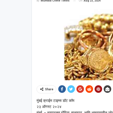
On
Aug 23, 2024
By
Mumbai Crime Times
Share
मुंबई क्राईम टाइम्स डॉट कॉम
२३ ऑगस्ट २०२४
मुंबई, – नागपूरसह गोंदिया, बालाघाट, आणि आमगावातील ज्वेलर्स