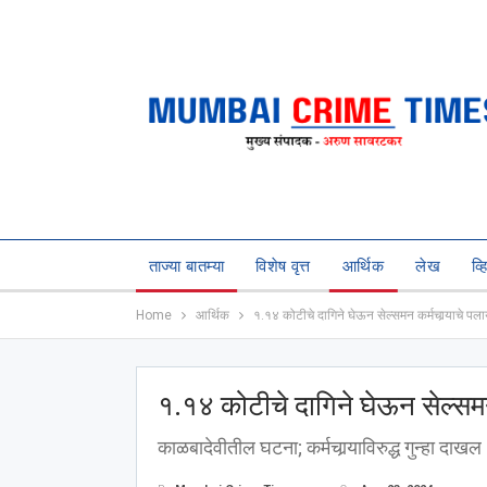
ताज्या बातम्या
विशेष वृत्त
आर्थिक
लेख
व्
Home
आर्थिक
१.१४ कोटीचे दागिने घेऊन सेल्समन कर्मचार्‍याचे पल
१.१४ कोटीचे दागिने घेऊन सेल्समन 
काळबादेवीतील घटना; कर्मचार्‍याविरुद्ध गुन्हा दाखल