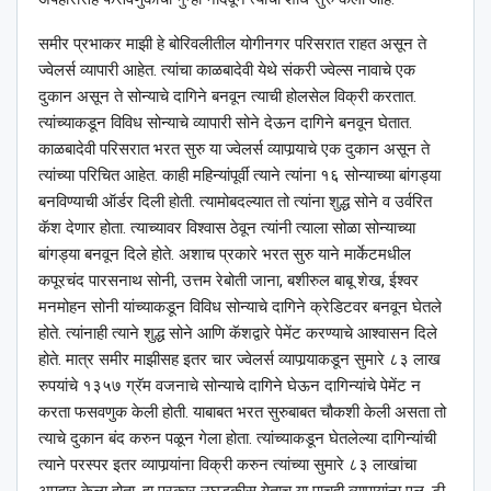
समीर प्रभाकर माझी हे बोरिवलीतील योगीनगर परिसरात राहत असून ते
ज्वेलर्स व्यापारी आहेत. त्यांचा काळबादेवी येथे संकरी ज्वेल्स नावाचे एक
दुकान असून ते सोन्याचे दागिने बनवून त्याची होलसेल विक्री करतात.
त्यांच्याकडून विविध सोन्याचे व्यापारी सोने देऊन दागिने बनवून घेतात.
काळबादेवी परिसरात भरत सुरु या ज्वेलर्स व्यापार्‍याचे एक दुकान असून ते
त्यांच्या परिचित आहेत. काही महिन्यांपूर्वी त्याने त्यांना १६ सोन्याच्या बांगड्या
बनविण्याची ऑर्डर दिली होती. त्यामोबदल्यात तो त्यांना शुद्ध सोने व उर्वरित
कॅश देणार होता. त्याच्यावर विश्‍वास ठेवून त्यांनी त्याला सोळा सोन्याच्या
बांगड्या बनवून दिले होते. अशाच प्रकारे भरत सुरु याने मार्केटमधील
कपूरचंद पारसनाथ सोनी, उत्तम रेबोती जाना, बशीरुल बाबू शेख, ईश्‍वर
मनमोहन सोनी यांच्याकडून विविध सोन्याचे दागिने क्रेडिटवर बनवून घेतले
होते. त्यांनाही त्याने शुद्ध सोने आणि कॅशद्वारे पेमेंट करण्याचे आश्‍वासन दिले
होते. मात्र समीर माझीसह इतर चार ज्वेलर्स व्यापार्‍याकडून सुमारे ८३ लाख
रुपयांचे १३५७ ग्रॅम वजनाचे सोन्याचे दागिने घेऊन दागिन्यांचे पेमेंट न
करता फसवणुक केली होती. याबाबत भरत सुरुबाबत चौकशी केली असता तो
त्याचे दुकान बंद करुन पळून गेला होता. त्यांच्याकडून घेतलेल्या दागिन्यांची
त्याने परस्पर इतर व्यापार्‍यांना विक्री करुन त्यांच्या सुमारे ८३ लाखांचा