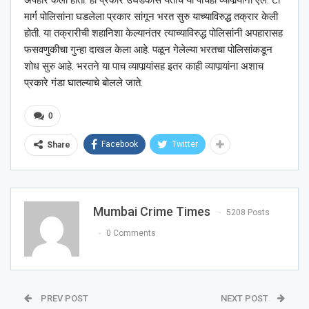
अपहार केला होता. हा प्रकार उघडकीस येताच या पाचही व्यापार्‍यांना एल. टी
मार्ग पोलिसांना घडलेला प्रकार सांगून भरत सुरु याच्याविरुद्ध तक्रार केली
होती. या तक्रारीची शहानिशा केल्यानंतर त्याच्याविरुद्ध पोलिसांनी अपहारासह
फसवणुकीचा गुन्हा दाखल केला आहे. पळून गेलेल्या भरतचा पोलिसांकडून
शोध सुरु आहे. भरतने या पाच व्यापार्‍यांसह इतर काही व्यापार्‍यांना अशाच
प्रकारे गंडा घातल्याचे बोलले जाते.
0
Facebook
Twitter
Share
Mumbai Crime Times
5208 Posts
0 Comments
PREV POST
NEXT POST