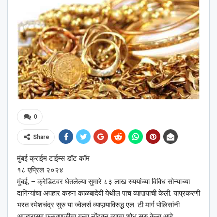
0
Share
मुंबई क्राईम टाईम्स डॉट कॉम
१८ एप्रिल २०२४
मुंबई, – क्रेडिटवर घेतलेल्या सुमारे ८३ लाख रुपयांच्या विविध सोन्याच्या
दागिन्यांचा अपहार करुन काळबादेवी येथील पाच व्यापार्‍याची केली. याप्रकरणी
भरत रमेशचंद्र सुरु या ज्वेलर्स व्यापार्‍याविरुद्ध एल. टी मार्ग पोलिसांनी
अपहारासह फसवणुकीचा गुन्हा नोंदवून त्याचा शोध सुरु केला आहे.