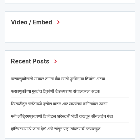
Video / Embed
Recent Posts
फसवणुकीसाठी सायबर ठगांना बँक खाती पुरविणार्‍या तिघांना अटक
फसवणुकीच्या गुन्ह्यांत त्रिवेणी डेव्हल्परच्या संचालकाला अटक
खिडकीतून फ्लॅटमध्ये प्रवेश करुन आठ लाखांच्या दागिन्यांवर डल्ला
मनी लॉड्रिगप्रकरणी डिजीटल अरेस्टची भीती दाखवून ऑनलाईन गंडा
हॉस्पिटलसाठी जागा देतो असे सांगून सहा डॉक्टरांची फसवणुक