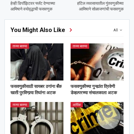
हेव्ही डिपॉझिटवर फ्लॅट देण्याच्या
हॉटेल व्यवसायातील गुंतवणुकीच्या
आमिषाने वयोवृद्धाची फसवणुक
आमिषाने सोळाजणांची फसवणुक
You Might Also Like
All
ताज्या बातम्या
ताज्या बातम्या
फसवणुकीसाठी सायबर ठगांना बँक
फसवणुकीच्या गुन्ह्यांत त्रिवेणी
खाती पुरविणार्‍या तिघांना अटक
डेव्हल्परच्या संचालकाला अटक
ताज्या बातम्या
आर्थिक