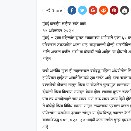
Share
मुंबई क्राईम टाईम्स डॉट कॉम
१४ ऑक्टोंबर २०२४
मुंबई, – एका महिन्यांत दुप्पट रक्कमेच्या आमिषाने एका ६० वर्
परिसरात उघडकीस आला आहे. याप्रकरणी दोन्ही आरोपीविरुद
आणि अजान वजीर अशी या दोघांची नावे आहेत. या दोघांनी
आहेत.
रुची अरविंद गुप्ता ही तक्रारदार वयोवृद्ध महिला अंधेरीतील ल
इम्पेरियल हाईट्स अपार्टमेंटमध्ये एक फ्लॅट आहे. याच फ्लॅटम
रक्कमेची योजना सांगून तिला या योजनेत गुंतवणुक करण्यास प्र
दोघांनी तिला विश्‍वास संपादन केला होता. त्यांच्या दुप्पट
पाच तर धनादेशद्वारे चार लाख असे नऊ लाख रुपये दिले होते. 
ते दोघेही तिला विविध कारण सांगून टाळण्याचा प्रयत्न करत होत
पोलिसांना घडलेला प्रकार सांगून या दोघांविरुद्ध तक्रार 
यांच्याविरुद्ध ४०६, ४२०, ३४ भादवी कलमांतर्गत गुन्हा द
आहे.