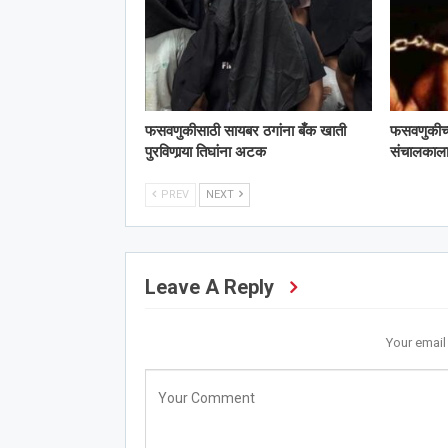
फसवणुकीसाठी सायबर ठगांना बँक खाती
फसवणुकीच्या 
पुरविणार्‍या तिघांना अटक
संचालका
PREV
NEXT
Leave A Reply
Your email