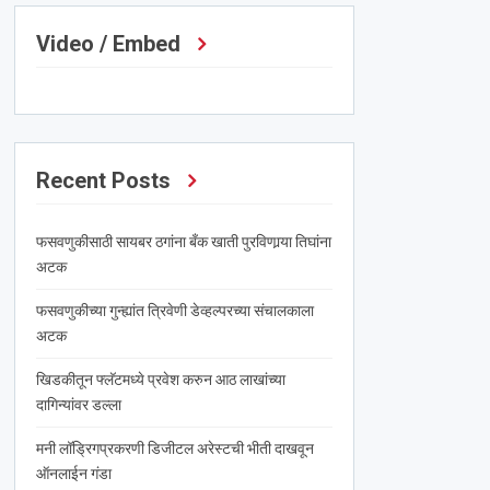
Video / Embed
Recent Posts
फसवणुकीसाठी सायबर ठगांना बँक खाती पुरविणार्‍या तिघांना
अटक
फसवणुकीच्या गुन्ह्यांत त्रिवेणी डेव्हल्परच्या संचालकाला
अटक
खिडकीतून फ्लॅटमध्ये प्रवेश करुन आठ लाखांच्या
दागिन्यांवर डल्ला
मनी लॉड्रिगप्रकरणी डिजीटल अरेस्टची भीती दाखवून
ऑनलाईन गंडा