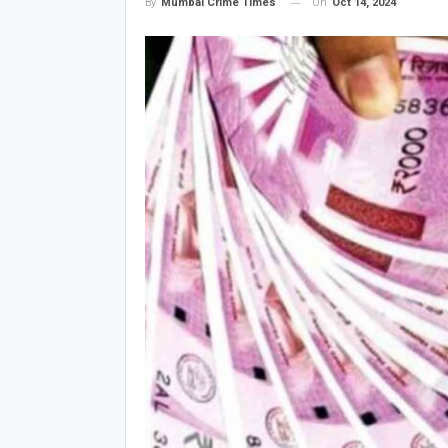
On
Oct 14, 2024
By
Mumbai Crime Times