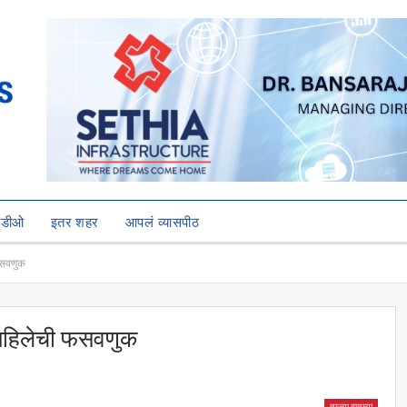
हिडीओ
इतर शहर
आपलं व्यासपीठ
 फसवणुक
्ध महिलेची फसवणुक
ताज्या बातम्या