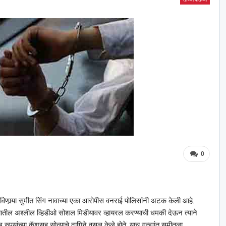
0
ाविणार्‍या सुमीत सिंग नावाच्या एका आरोपीस वनराई पोलिसांनी अटक केली आहे.
ंच्यातील अश्‍लील व्हिडीओ सोशल मिडीयावर व्हायरल करण्याची धमकी देऊन त्याने
यांच्या कॅशसह सोन्याचे दागिने वसुल केले होते. याच गुन्ह्यांत सुमीतला