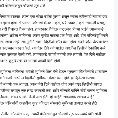
ाची पोलिसांकडून चौकशी सुरु आहे.
िसरात राहतात. त्यांना एक सोळा वर्षांचा मुलगा असून त्याला एडीएचडी नावाचा एक
 बदल झाला होता. तो फारसा कोणाशी बोलत नव्हता, घरी जेवत नव्हता. सकाळी घरातून
ा तरी विचारत दिसत होता. हा प्रकार विचित्र वाटल्याने तिच्या आईने त्याच्याकडे
ांच्या आईला सांगितला. त्याचा सुमीत नावाचा एक मित्र आहे. दोन महिन्यांपूर्वी त्याने
. त्याच रात्री त्या मुलीने त्याला व्हिडीओ कॉल केला होता. त्याने कॉल घेतल्यानंतर
ढण्यास प्रवृत्त केले. त्यानंतर तिने त्यांच्यातील अश्‍लील व्हिडीओ रेकॉर्डिंग केले
ण्यास सुरुवात केली होती. त्याच्याकडे पैशांची मागणी करु लागली. पैसे दिले नाहीतर
्यासह कुटुंबियांची बदनामीची धमकी दिली होती.
सुमीतला सांगितला. यावेळी सुमीतने तिला पैसे देऊन प्रकरण मिटविण्याचे आश्‍वासन
याने त्याचे अश्‍लील व्हिडीओ सुमीतला शेअर केला होते. हा व्हिडीओ त्याच्या
शांची मागणी करु लागला. त्याला पैसे दिले नाहीतर तोच त्याचे न्यूड व्हिडीओ सोशल
े आजीच्या घरातून एक लाख रुपयांची कॅश आणि सोन्याचे दागिने चोरी करुन सुमीतला
ा ब्लॅकमेल करुन धमकी दिली जात होती. ही माहिती समजताच त्याच्या आईने
तर पोलिसांनी खंडणीचा गुन्हा नोंदवून सोमवारी सुमीतला ताब्यात घेतले होते.
ंत तो पोलीस कोठडीत असून त्याची पोलिसांकडून चौकशी सुरु असल्याचे पोलिसांनी