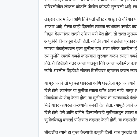
बोरिवलीतील लोकल कोर्टाने पोलीस कोठडी सुनावली आहे. त्य
तक्रारादार महिला अणि तिचे पती डॉक्टर असून ते गोरेगाव पर
आजार आहे. गेल्या काही दिवसांत त्याच्या स्वभावात प्रचंड
निघून गेल्यानंतर रात्री उशिरा घरी येत होता. तो सतत कुठल्य
आपुकीने विचारपूस केली होती. यावेळी त्याने घडलेला प्रकार त्य
त्याच्या मोबाईलवरुन एका मुलीला हाय असा मॅसेज पाठविला होता
त्या मुलीने स्वतचे कपडे काढण्यास सुरुवात करुन त्याला कपडे का
होते. ते व्हिडीओ नंतर त्याला पाठवून तिने त्याला ब्लॅकमेल कर
त्यांचे अश्‍लील व्हिडीओ सोशल मिडीयावर व्हायरल करुन त्याच
या प्रकाराने तो प्रचंड घाबरला आणि घडलेला प्रकार त्याने 
दिले होते. त्यानंतर या मुलीचा त्याला कॉल आला नाही. मात्र त्
मोबाईलमध्ये सेव्ह केला होता. या मुलीनंतर तो त्याच्याकडे पै
मिडीयावर व्हायरल करण्याची धमकी देत होता. त्यामुळे त्यान
दिले होते. पैसे आणि दागिने दिल्यानंतरही सुमीतकडून त्याल
सुमीतविरुद्ध वनराई पोलिसांत तक्रार केली होती. या तक्रारीनं
चौकशीत त्याने हा गुन्हा केल्याची कबुली दिली. याच गुन्ह्या