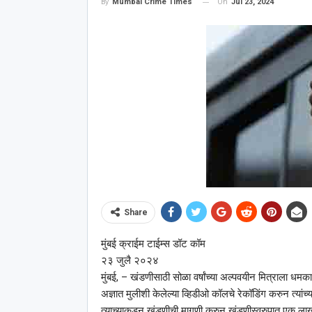
On
Jul 23, 2024
By
Mumbai Crime Times
Share
मुंबई क्राईम टाईम्स डॉट कॉम
२३ जुलै २०२४
मुंबई, – खंडणीसाठी सोळा वर्षांच्या अल्पवयीन मित्राला धमक
अज्ञात मुलीशी केलेल्या व्हिडीओ कॉलचे रेकॉडिंग करुन त्या
त्याच्याकडून खंडणीची मागणी करुन खंडणीस्वरुपात एक लाख रुप