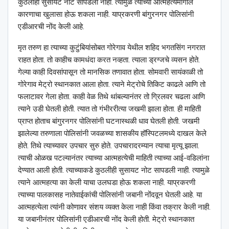
कुठलीही सुसायट नोट सापडली नाही. त्यामुळे त्याच्या आत्महत्येमागील
कारणाचा खुलासा होऊ शकला नाही. याप्रकरणी बांगुरनगर पोलिसांनी
एडीआरची नोंद केली आहे.
मृत तरुण हा त्याच्या कुटुंबियांसोबत गोरेगाव येथील शहिद भगतसिंग नगरात
राहत होता. तो काहीच कामधंदा करत नव्हता. त्याला ड्रग्जचे व्यसन होते.
गेल्या काही दिवसांपासून तो मानसिक तणावात होता. सोमवारी सायंकाळी तो
गोरेगाव मेट्रो स्थानकात आला होता. त्याने मेट्रोचे तिकिट काढले आणि तो
फलाटावर गेला होता. काही वेळ तिथे थांबल्यानंतर तो ग्रिलवर चढला आणि
त्याने उडी घेतली होती. त्यात तो गंभीररीत्या जखमी झाला होता. ही माहिती
प्राप्त होताच बांगुरनगर पोलिसांनी घटनास्थळी धाव घेतली होती. जखमी
झालेल्या तरुणाला पोलिसांनी जवळच्या शासकीय हॉस्पिटलमध्ये दाखल केले
होते. तिथे त्याच्यावर उपचार सुरु होते. उपचारादरम्यान त्याचा मृत्यू झाला.
त्याची ओळख पटल्यानंतर त्याच्या आत्महत्येची माहिती त्याच्या आई-वडिलांना
देण्यात आली होती. त्याच्याकडे कुठलीही सुसायट नोट सापडली नाही. त्यामुळे
त्याने आत्महत्या का केली याचा उलघडा होऊ शकला नाही. याप्रकरणी
त्याच्या पालकासह नातेवाईकांची पोलिसांनी जबानी नोंदवून घेतली आहे. या
आत्महत्येला त्यांनी कोणावर संशय व्यक्त केला नाही किंवा तक्रार केली नाही.
या जबानीनंतर पोलिसांनी एडीआरची नोंद केली होती. मेट्रो स्थानकात