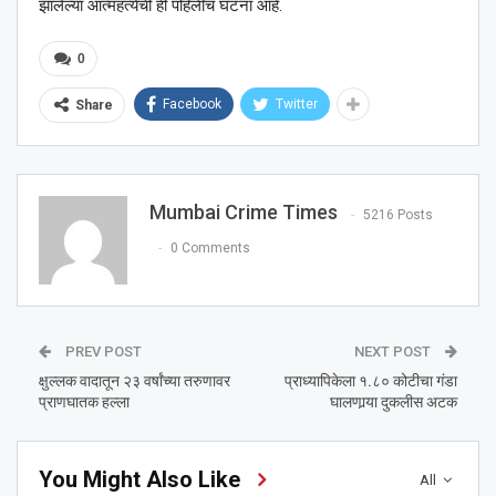
झालेल्या आत्महत्येची ही पहिलीच घटना आहे.
0
Facebook
Twitter
Share
Mumbai Crime Times
5216 Posts
0 Comments
PREV POST
NEXT POST
क्षुल्लक वादातून २३ वर्षांच्या तरुणावर
प्राध्यापिकेला १.८० कोटीचा गंडा
प्राणघातक हल्ला
घालणार्‍या दुकलीस अटक
You Might Also Like
All