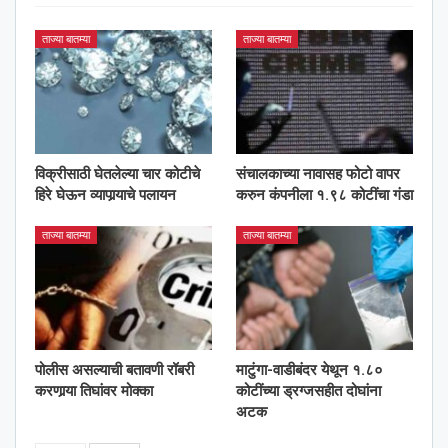
ताज्या बातम्या
ताज्या बातम्या
विक्रीसाठी घेतलेल्या चार कोटीचे
संचालकाच्या नावासह फोटो वापर
हिरे घेऊन व्यापार्‍याचे पलायन
करुन कंपनीला १.९८ कोटींचा गंडा
ताज्या बातम्या
ताज्या बातम्या
पोलीस असल्याची बतावणी रॉबरी
माटुंगा-वाडीबंदर येथून १.८०
करणार्‍या तिघांवर मोक्का
कोटींच्या ड्रग्जसहीत दोघांना
अटक