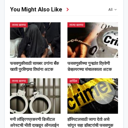
You Might Also Like
All
ताज्या बातम्या
ताज्या बातम्या
फसवणुकीसाठी सायबर ठगांना बँक
फसवणुकीच्या गुन्ह्यांत त्रिवेणी
खाती पुरविणार्‍या तिघांना अटक
डेव्हल्परच्या संचालकाला अटक
ताज्या बातम्या
आर्थिक
मनी लॉड्रिगप्रकरणी डिजीटल
हॉस्पिटलसाठी जागा देतो असे
अरेस्टची भीती दाखवून ऑनलाईन
सांगून सहा डॉक्टरांची फसवणुक