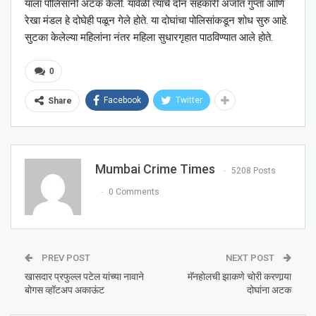
याला पोलिसांनी अटक केली. यावेळी त्यांचे दोन सहकारी अर्जात गुप्ता आणि
रेखा मंडल हे दोघेही पळून गेले होते. या दोघांचा पोलिसांकडून शोध सुरु आहे.
सुटका केलेल्या महिलांना नंतर महिला सुधारगृहात पाठविण्यात आले होते.
0
Facebook
Twitter
Share
Mumbai Crime Times
5208 Posts
0 Comments
PREV POST
NEXT POST
खासदार प्रफुल्ल पटेल यांच्या नावाने
मॅनहोलची झाकणे चोरी करणार्‍या
बोगस व्हॉटअप अकाऊंट
दोघांना अटक