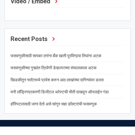
Video / Embed
Recent Posts
फसवणुकीसाठी सायबर ठगांना बँक खाती पुरविणार्‍या तिघांना अटक
फसवणुकीच्या गुन्ह्यांत त्रिवेणी डेव्हल्परच्या संचालकाला अटक
खिडकीतून फ्लॅटमध्ये प्रवेश करुन आठ लाखांच्या दागिन्यांवर डल्ला
मनी लॉड्रिगप्रकरणी डिजीटल अरेस्टची भीती दाखवून ऑनलाईन गंडा
हॉस्पिटलसाठी जागा देतो असे सांगून सहा डॉक्टरांची फसवणुक