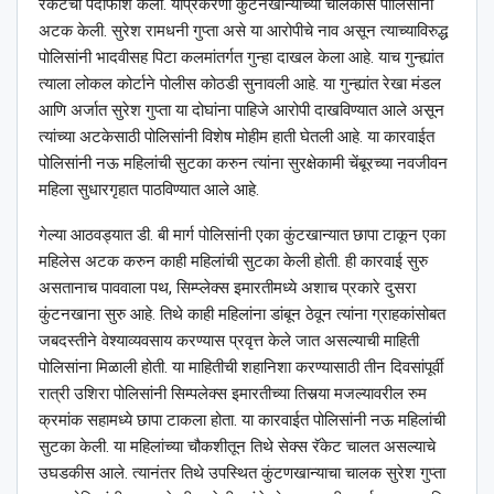
रॅकेटचा पर्दाफाश केला. याप्रकरणी कुंटनखान्याच्या चालकास पोलिसांनी
अटक केली. सुरेश रामधनी गुप्ता असे या आरोपीचे नाव असून त्याच्याविरुद्ध
पोलिसांनी भादवीसह पिटा कलमांतर्गत गुन्हा दाखल केला आहे. याच गुन्ह्यांत
त्याला लोकल कोर्टाने पोलीस कोठडी सुनावली आहे. या गुन्ह्यांत रेखा मंडल
आणि अर्जात सुरेश गुप्ता या दोघांना पाहिजे आरोपी दाखविण्यात आले असून
त्यांच्या अटकेसाठी पोलिसांनी विशेष मोहीम हाती घेतली आहे. या कारवाईत
पोलिसांनी नऊ महिलांची सुटका करुन त्यांना सुरक्षेकामी चेंबूरच्या नवजीवन
महिला सुधारगृहात पाठविण्यात आले आहे.
गेल्या आठवड्यात डी. बी मार्ग पोलिसांनी एका कुंटखान्यात छापा टाकून एका
महिलेस अटक करुन काही महिलांची सुटका केली होती. ही कारवाई सुरु
असतानाच पाववाला पथ, सिम्प्लेक्स इमारतीमध्ये अशाच प्रकारे दुसरा
कुंटनखाना सुरु आहे. तिथे काही महिलांना डांबून ठेवून त्यांना ग्राहकांसोबत
जबदस्तीने वेश्याव्यवसाय करण्यास प्रवृत्त केले जात असल्याची माहिती
पोलिसांना मिळाली होती. या माहितीची शहानिशा करण्यासाठी तीन दिवसांपूर्वी
रात्री उशिरा पोलिसांनी सिम्पलेक्स इमारतीच्या तिसर्‍या मजल्यावरील रुम
क्रमांक सहामध्ये छापा टाकला होता. या कारवाईत पोलिसांनी नऊ महिलांची
सुटका केली. या महिलांच्या चौकशीतून तिथे सेक्स रॅकेट चालत असल्याचे
उघडकीस आले. त्यानंतर तिथे उपस्थित कुंटणखान्याचा चालक सुरेश गुप्ता