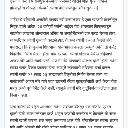
गृहकर्ज करुन फसवणुक केल्याचा अजयवर आरोप आहे. गुन्हा दाखल
होण्यापूर्वीच तो पळून गेल्याने त्याचा पोलिसांकडून शोध सुरु आहे.
भाईंदरचे रहिवाशी असलेले महादेव हरी सरमळकर हे एका खाजगी कंपनीतून
निवृत्त झाले आहेत. २४ वर्षांपूर्वी त्यांनी भाईंदर येथे ओसवाल बिल्डरकडून
साडेतेरा लाखांना ओस्तवाल ऑमेट या अपार्टमेंटमध्ये एक फ्लॅट घेतला होता.
या फ्लॅटवर त्यांनी गृहकर्ज काढले होते. ते कर्ज त्यांनी २००७ फेडले होते.
पगारातून तिन्ही मुलांचा शिक्षणाचा खर्च भागत नव्हता. त्यामुळे त्यांनी तो फ्लॅट
विक्रीचा निर्णय घेतला होता. याच दरम्यान त्यांची गोरेगाव येथील रहिवाशी
अजय मोरे आणि त्याची पत्नी अंजली मोरे यांच्याशी ओळख झाली होती. त्यांना
त्यांचा फ्लॅट विकत घ्यायचा होता. त्यामुळे त्यांच्याशी सविस्तर चर्चा करुन
त्यांनी फ्लॅट २१ लाख २३ लाखांमध्ये विक्रीचा निर्णय घेतला होता. या
फ्लॅटसाठी अजय मोरे याने एका खाजगी बँकेत गृहकर्जासाठी अर्ज केला होता.
मात्र त्याने पूर्ण पेमेंट केले नाही, त्यामुळे त्यांनी मोरे कुटुंबियांना फ्लॅटचा ताबा
दिला नव्हता.
याच फ्लॅटमध्ये राहत असताना त्यांना संबंधित बँकेतून एक नोटीस प्राप्त
झाली होती. त्यात फ्लॅटवर कर्ज असून कर्जाची परतफेड न केल्याने तो फ्लॅट
त्यांनी खाली करावा असे नमूद करण्यात आले होते. चौकशीनंतर त्यांना अजय
मोरे आणि अंजली मोरे यांनी त्यांच्या फ्लॅटवर १८ लाख २३ हजार रुपयांचे