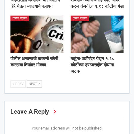
विक्रीसाठी घेतलेल्या चार कोटीचे
संचालकाच्या नावासह फोटो वापर
हिरे घेऊन व्यापार्‍याचे पलायन
करुन कंपनीला १.९८ कोटींचा गंडा
ताज्या बातम्या
ताज्या बातम्या
पोलीस असल्याची बतावणी रॉबरी
माटुंगा-वाडीबंदर येथून १.८०
करणार्‍या तिघांवर मोक्का
कोटींच्या ड्रग्जसहीत दोघांना
अटक
PREV
NEXT
Leave A Reply
Your email address will not be published.