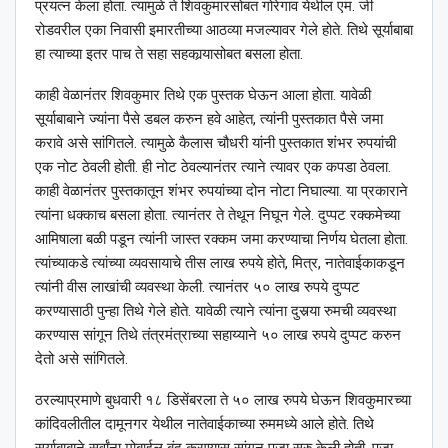
प्रयत्न केला होता. त्यामुळे ते शिवकुमारसोबत गोरेगाव येथील एम. जी
रोडवरील एका निवासी इमारतीच्या आठव्या मजल्यावर गेले होते. तिथे सूर्याबाबा
हा त्याच्या इतर पाच ते सहा सहकार्‍यासोबत बसला होता.
काही वेळानंतर शिवकुमार तिथे एक पुस्तक घेऊन आला होता. यावेळी
सूर्याबाबाने ज्यांना पैसे डबल करुन हवे आहेत, त्यांनी पुस्तकात पैसे जमा
करावे असे सांगितले. त्यामुळे कैलास चौधरी यांनी पुस्तकात शंभर रुपयांची
एक नोट ठेवली होती. ही नोट ठेवल्यानंतर त्याने त्यावर एक कपडा ठेवला.
काही वेळानंतर पुस्तकातून शंभर रुपयांच्या दोन नोटा निघाल्या. या प्रकाराने
त्यांना धक्काच बसला होता. त्यानंतर ते तेथून निघून गेले. दुप्पट रक्कमेच्या
आमिषाला बळी पडून त्यांनी जास्त रक्कम जमा करण्याचा निर्णय घेतला होता.
त्यांच्याकडे त्यांच्या व्यवसायाचे तीस लाख रुपये होते, मित्र, नातेवाईकाकडून
त्यांनी वीस लाखांची व्यवस्था केली. त्यानंतर ५० लाख रुपये दुप्पट
करण्यासाठी पुन्हा तिथे गेले होते. यावेळी त्याने त्यांना दुसर्‍या रुमची व्यवस्था
करण्यास सांगून तिथे तंत्रमंत्राच्या सहाय्याने ५० लाख रुपये दुप्पट करुन
देतो असे सांगितले.
ठरल्याप्रमाणे बुधवारी १८ डिसेंबरला ते ५० लाख रुपये घेऊन शिवकुमारच्या
कांदिवलीतील दामूनगर येथील नातेवाईकाच्या रुममध्ये आले होते. तिथे