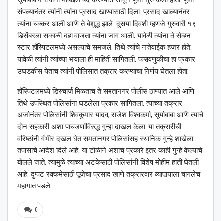
सूर्याबाबाने सर्वांना मोबाईल बंद करण्यास सांगून पूजा सुरु केली होती. पूजा
संपल्यानंतर त्यांनी त्यांना प्रसाद खाण्यासाठी दिला. प्रसाद खाल्यानंतर
त्यांना चक्कर आली आणि ते बेशुद्ध झाले. दुसर्‍या दिवशी म्हणजे गुरुवारी १९
डिसेंबरला सकाळी दहा वाजता त्यांना जाग आली. यावेळी त्यांना ते सेव्हन
स्टार हॉस्पिटलमध्ये असल्याचे समजले. तिथे त्यांचे नातेवाईक हजर होते.
यावेळी त्यांनी त्यांच्या भावाला ही माहिती सांगितली. फसवणुकीचा हा प्रकार
उघडकीस येताच त्यांनी पोलिसांत तक्रार करण्याचा निर्णय घेतला होता.
हॉस्पिटलमध्ये डिस्चार्ज मिळताच ते समतानगर पोलीस ठाण्यात आले आणि
तिथे उपस्थित पोलिसांना घडलेला प्रकार सांगितला. त्यांच्या तक्रार
अर्जानंतर पोलिसांनी शिवकुमार यादव, राजेश विश्‍वकर्मा, सूर्याबाबा आणि त्याचे
दोन सहकारी अशा पाचजणांविरुद्ध गुन्हा दाखल केला. या तक्रारीची
वरिष्ठांनी गंभीर दखल घेत समतानगर पोलिसांसह स्थानिक गुन्हे शाखेला
तपासाचे आदेश दिले आहे. या टोळीने अशाच प्रकारे इतर काही गुन्हे केल्याचे
बोलले जाते. त्यामुळे त्यांच्या अटकेसाठी पोलिसांनी विशेष मोहीम हाती घेतली
आहे. दुप्पट रक्कमेसाठी पूजेचा प्रसाद खाणे तक्रारदार व्यापार्‍याला चांगलेच
महागात पडले.
0