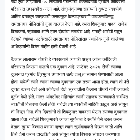
पेढा एका व्यापार्‍याला ५० लाखाला पडल्याचा धक्कादायक प्रकार कांदिवली
परिसरात उघडकीस आला आहे. तंत्रमंत्राच्या सहाय्याने दुप्पट रक्कमेचे
आमिष दाखवून व्यापार्‍याची फसवणुक केल्याप्रकरणी पाचजणांविरुद्ध
समतानगर पोलिसांनी गुन्हा दाखल केला आहे. त्यात शिवकुमार यादव, राजेश
विश्‍वकर्मा, सूर्याबाबा आणि इतर दोघांचा समावेश आहे. पाचही आरोपी पळून
गेल्याने त्यांच्या अटकेसाठी समतानगर पोलिसांसह स्थानिक गुन्हे शाखेच्या
अधिकार्‍यांनी विशेष मोहीम हाती घेतली आहे.
कैलास लालाराम चौधरी हे व्यवसायाने व्यापारी असून त्यांचा कांदिवली
परिसरात किराणा मालाचे एक दुकान आहे. सप्टेंबर २०२४ रोजी त्यांच्या
दुकानात प्रमोद त्रिभुवन उपाध्याय ऊर्फ डब्बू हा सामान घेण्यासाठी आला
होता. यावेळी त्याने त्यांना त्याच्या दुकानात एक तरुण आला होता, त्याने तो पैसे
दुप्पट करुन देतो असे सांगितले होते. सुरुवातीला कैलास चौधरी यांनी त्याकडे
दुर्लक्ष केले होते. मात्र ऑक्टोंबर महिन्यांत त्यांनी सहजच त्याच्याकडे संबंधित
व्यक्तीची विचारणा केली होती. यावेळी त्या व्यक्तीची माहिती काढून असे सांगून
तो निघून गेला. तीन दिवसांनी तो शिवकुमार यादवला घेऊन त्यांच्या दुकानात
आला होता. यावेळी शिवकुमारने त्याला सूर्याबाबा हे सर्वांचे पैसे डबल करुन
देतात. तुमचा विश्‍वास बसावा म्हणून त्याने सूर्याबाबाकडे घेऊन जातो आणि
तिथे डेमो करुन दाखवितो असे सांगून त्यांचा विश्‍वास संपादन करण्याचा