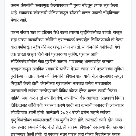
करुन कंपनीची फसवणुक केल्याप्रकरणी गुन्हा नोंदवून तपास सुरु केला
आहे. लवकरच कौशलची पोलिसांकडून चौकशी करुन जबानी नोंदविण्यात
येणार आहे.
पारस संजय शहा हा दहिसर येथे राहत त्याच्या कुटुंबियांसोबत राहतो. राजूल
शहा यांच्या मालकीच्या फ्लेमिंगो ट्रान्सवर्ल्ड प्रायव्हेट लिमिटेडमध्ये तो गेल्या
बारा वर्षांपासून ब्रॅच मॅनेजर म्हणून काम करतो. या कंपनीचे कांदिवली येथे
एक शाखा असून तिथे सर्व प्रकारच्या बुकींग, प्रवास आणि
लॉजिंगसंदर्भातील सेवा पुरविले जातात. भारतासह भारताबाहेर जाणार्‍या
ग्राहकांकडून ठराविक रक्कमेचे चार्जेस देऊन त्यांना सर्व प्रकारच्या सुविधा
पुरविल्या जातात. गेल्या वर्षी कंपनीने कौशल शहा याची सेल सल्लागार म्हणून
नियुक्ती केली होती. कंपनीच्या ग्राहकांना भारतात तसेच भारताबाहेर
जाण्यासाठी त्यांच्या गरजेप्रमाणे विविध पॅकेज ऍरेज करुन त्याची डिटेल
माहिती जमा करुन ती कंपनीत देणे, कंपनीच्या बँक खात्यात ग्राहकांचे विमान
तिकिटासह लॉजिंगची व्यवस्था करणे आदी सर्व कामाची जबाबदारी त्याच्यावर
सोपविण्यात आली होती. जानेवारी २०२४ रोजी दर्शन शहाने त्यांच्या
कुटुंबियांसोबत थायलंडसाठी एक बुकींग केले होते. त्यासाठी त्याने दोन लाख
पाच हजार रुपयांचे पेमेंट केले होते. ही रक्कम कौशलने स्वतच्या बँक खात्यात
ट्रान्स्फर केली होती. हा प्रकार नंतर पारस शहा यांच्या निदर्शनास येताच