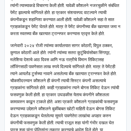
त्यांनी त्याच्याकडे विचारणा केली होती. यावेळी कौशलने नजरचुकीने संबंधित
पेमेंट झाल्याचे सांगितले होते. हा प्रकार संशयास्पद वाटल्याने त्याची
कंपनीकडून शहानिशा करण्यात आली होती. यावेळी कौशलने सहा ते सात
ग्राहकांकडून पेमेंट घेतले होते. मात्र ते पेमेंट कंपनीच्या बँक खात्यात जमा न
करता स्वतच्या बँक खात्यात ट्रान्स्फर करण्यास प्रवृत्त केले होते.
जानेवारी २०२४ रोजी त्यांच्या कार्यालयात सागर कोठारी, विपुल ठक्कर,
कुणाल कोठारी आले होते. त्यांनी त्यांच्या सतरा कुटुंबियांसोबत सिंगापूर,
मलेशिया देशाचे आठ दिवस आणि नऊ रात्रीचे विमान तिकिटासह
लॉजिंगसाठी पावणेसात लाख रुपये दिल्याचे सांगितले होते. मात्र ते पेमेंटही
त्याने आयर्लंड टुर्सच्या नावाने असलेल्या बँक खात्यात ट्रान्स्फर केले होते.
चौकशीदरम्यान कौशलने ही कंपनी त्याची सिस्टर कंपनी असल्याचे
ग्राहकांना सांगितले होते. काही ग्राहाकांना त्याने बोगस तिकिट देऊन त्यांची
फसवणुक केली होती. हा प्रकार उघडकीस येताच कंपनीने कौशलला
कामावरुन काढून टाकले होते. अशा प्रकारे कौशलने ग्राहकांची फसवणुक
करण्याच्या उद्देशाने कौशलने बुकींबाबत खोटी माहिती देऊन बोगस तिकिट
देऊन ग्राहकाकडून घेतलेल्या सुमारे पावणेतेरा लाखांचा अपहार करुन
कंपनीची फसवणुक केली होती. त्याची राजूल शहा यांनी गंभीर दखल घेत
पारस शहा यांना पोलिसांना तक्रार करण्याचे आदेश दिले होते. या