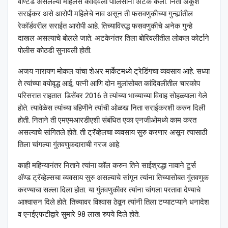
वॉण्टेड असलेल्या महिलेस कांदिवली पोलिसांनी अटक केली. निता अंकुश
सराईकर असे आरोपी महिलेचे नाव असून ती फसवणुकीच्या गुन्ह्यांतील
रेकॉर्डवरील सराईत आरोपी आहे. तिच्याविरुद्ध फसवणुकीचे अनेक गुन्हे
दाखल असल्याचे बोलले जाते. अटकेनंतर तिला बोरिवलीतील लोकल कोर्टाने
पोलीस कोठडी सुनावली होती.
अजय नारायण मोकल यांचा शेअर मार्केटमध्ये ट्रेडिंगचा व्यवसाय आहे. सध्या
ते त्यांच्या वयोवृद्ध आई, पत्नी आणि दोन मुलांसोबत कांदिवलीतील चारकोप
परिसरात राहतात. डिसेंबर 2016 ते त्यांच्या भाच्याच्या विवाह सोहळ्याला गेले
होते. त्यावेळेस त्यांच्या बहिणीने त्यांची ओळख निता सराईकरशी करुन दिली
होती. निताने ती एमएमआरडीएशी संबंधित एका एनजीओमध्ये काम करत
असल्याचे सांगितले होते. ती ट्रॅव्हेलचा व्यवसाय सुरु करणार असून त्यासाठी
तिला चांगल्या गुंतवणुकदाराची गरज आहे.
काही महिन्यानंतर निताने त्यांना कॉल करुन तिने साईश्रद्धा नावाने टुर्स
अ‍ॅण्ड ट्रॅव्हेल्सचा व्यवसाय सुरु असल्याचे सांगून त्यांना तिच्यासोबत गुंतवणुक
करण्याचा सल्ला दिला होता. या गुंतवणुकीवर त्यांना चांगला परतावा देण्याचे
आश्वासन दिले होते. तिच्यावर विश्वास ठेवून त्यांनी तिला टप्याटप्याने धनादेश
व एनईएफटीद्वारे सुमारे 98 लाख रुपये दिले होते.