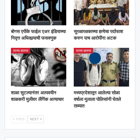
बोगस एपीके फाईल एअर इंडियाच्या
सुरक्षारक्षकाच्या हत्येचा पर्दाफाश
निवृत्त अधिकार्‍याची फसवणुक
करुन पाच आरोपींना अटक
ताज्या बातम्या
ताज्या बातम्या
शाळा सुटल्यानंतर अल्पवयीन
मध्यप्रदेशातून आलेल्या सोळा
शाळकरी मुलीवर लैगिंक अत्याचार
वर्षाला मुलाला पोलिसांनी घेतले
ताब्यात
PREV
NEXT