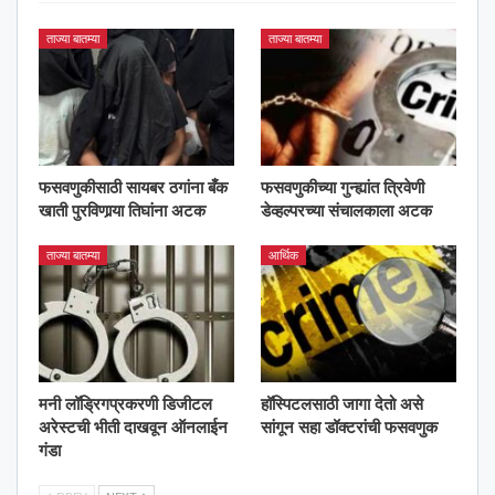
ताज्या बातम्या
ताज्या बातम्या
फसवणुकीसाठी सायबर ठगांना बँक
फसवणुकीच्या गुन्ह्यांत त्रिवेणी
खाती पुरविणार्‍या तिघांना अटक
डेव्हल्परच्या संचालकाला अटक
ताज्या बातम्या
आर्थिक
मनी लॉड्रिगप्रकरणी डिजीटल
हॉस्पिटलसाठी जागा देतो असे
अरेस्टची भीती दाखवून ऑनलाईन
सांगून सहा डॉक्टरांची फसवणुक
गंडा