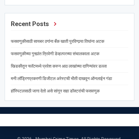
Recent Posts
फसवणुकीसाठी सायबर ठगांना बँक खाती पुरविणार्‍या तिघांना अटक
फसवणुकीच्या गुन्ह्यांत त्रिवेणी डेव्हल्परच्या संचालकाला अटक
खिडकीतून फ्लॅटमध्ये प्रवेश करुन आठ लाखांच्या दागिन्यांवर डल्ला
मनी लॉड्रिगप्रकरणी डिजीटल अरेस्टची भीती दाखवून ऑनलाईन गंडा
हॉस्पिटलसाठी जागा देतो असे सांगून सहा डॉक्टरांची फसवणुक