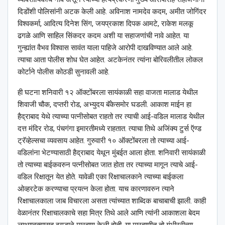
दिडोंशी पोलिसांनी अटक केली आहे. अविनाश नामदेव कदम, अमीत जोगिंदर
विश्‍वकर्मा, आदित्य दिनेश सिंग, जयप्रकाश दिपक आमटे, राकेश मलकू
ढगळे आणि साहिल सिंकदर कदम अशी या सहाजणांची नावे आहेत. या
गुन्ह्यांत वैभव विश्‍वास सावंत याला पाहिजे आरोपी दाखविण्यात आले आहे.
त्याचा आता पोलीस शोध घेत आहेत. अटकेनंतर त्यांना बोरिवलीतील लोकल
कोर्टाने पोलीस कोठडी सुनावली आहे.
ही घटना शनिवारी १२ ऑक्टोंबरला सायंकाळी सहा वाजता मालाड येथील
शिवाजी चौक, दप्तरी रोड, अभ्युदय बॅकेसमोर घडली. आकाश माईन हा
हैद्राबाद येथे त्याच्या पत्नीसोबत राहतो तर त्याची आई-वडिल मालाड येथील
दत्त मंदिर रोड, पंचगंगा इमारतीमध्ये राहतात. त्याचा तिथे अजिंक्य टुर्स ऍण्ड
ट्रॅव्हेल्सचा व्यवसाय आहेत. गुरुवारी १० ऑक्टोंबरला तो त्याच्या आई-
वडिलांना भेटण्यासाठी हैद्राबाद येथून मुंबईत आला होता. शनिवारी सायंकाळी
तो त्याच्या बाईकवरुन पत्नीसोबत जात होता तर त्याच्या मागून त्याचे आई-
वडिल रिक्षातून येत होते. यावेळी एका रिक्षाचालकाने त्याच्या बाईकला
ओव्हरटेक करण्याचा प्रयत्न केला होता. याच कारणावरुन त्याने
रिक्षाचालकाला जाब विचारला असता त्यांच्यात शाब्दिक बाचाबाची झाली. काही
वेळानंतर रिक्षाचालकाचे सहा मित्र तिथे आले आणि त्यांनी आकाशला बेदम
लाथ्याबुक्यासह दगडाने मारहाण केली होती. या मारहाणीत तो गंभीररीत्या