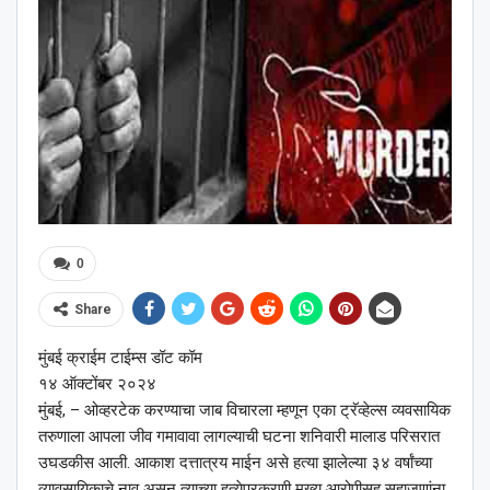
0
Share
मुंबई क्राईम टाईम्स डॉट कॉम
१४ ऑक्टोंबर २०२४
मुंबई, – ओव्हरटेक करण्याचा जाब विचारला म्हणून एका ट्रॅव्हेल्स व्यवसायिक
तरुणाला आपला जीव गमावावा लागल्याची घटना शनिवारी मालाड परिसरात
उघडकीस आली. आकाश दत्तात्रय माईन असे हत्या झालेल्या ३४ वर्षांच्या
व्यावसायिकाचे नाव असून त्याच्या हत्येप्रकरणी मुख्य आरोपीसह सहाजणांना