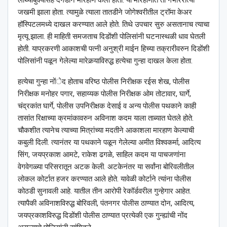
जखमी झाला होता. त्यामुळे त्याला तातडीने जोगेश्‍वरीतील ट्रॉमा केअर
हॉस्पिटलमध्ये दाखल करण्यात आले होते. तिथे उपचार सुरु असतानाच त्याचा
मृत्यू झाला. ही माहिती समजताच दिडोंशी पोलिसांनी घटनास्थळी धाव घेतली
होती. याप्रकरणी आकाशची पत्नी अनुश्री माईन हिच्या तक्रारीवरुन दिडोंशी
पोलिसांनी पळून गेलेल्या मारेकर्‍याविरुद्ध हत्येचा गुन्हा दाखल केला होता.
हत्येचा गुन्हा नोंेद होताच वरिष्ठ पोलीस निरीक्षक रईस शेख, पोलीस
निरीक्षक मनोहर पगार, सहाय्यक पोलीस निरीक्षक ओम तोटावार, घार्गे,
चंद्रकांत घार्गे, पोलीस उपनिरीक्षक देसाई व अन्य पोलीस पथकाने काही
तासांत रिक्षाच्या क्रमांकावरुन अविनाश कदम याला ताब्यात घेतले होते.
चौकशीत त्यानेच त्याच्या मित्रांच्या मदतीने आकाशला मारहाण केल्याची
कबुली दिली. त्यानंतर या पथकाने पळून गेलेल्या अमीत विश्‍वकर्मा, आदित्य
सिंग, जयप्रकाश आमटे, राकेश ढगळे, साहिल कदम या पाचजणांना
वेगवेगळ्या परिसरातून अटक केली. अटकेनंतर या सर्वांना बोरिवलीतील
लोकल कोर्टात हजर करण्यात आले होते. यावेळी कोर्टाने त्यांना पोलीस
कोठडी सुनावली आहे. यातील तीन आरोपी रेकॉर्डवरील गुन्हेगार आहेत.
त्यापैकी अविनाशविरुद्ध बोरिवली, पंतनगर पोलीस ठाण्यात दोन, आदित्य,
जयप्रकाशविरुद्ध दिडोंशी पोलीस ठाण्यात प्रत्येकी एक गुन्ह्यांची नोंद