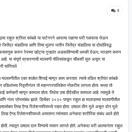
0
ाहणार्‍या राहुल श्रीपत कांबळे या पार्टनरने आपल्या राहत्या घरी गळफास घेऊन
षा जितेंद्र चंडालिया आणि तिचा मुलगा जतीन जितेंद्र चंडालिया या दोघांविरुद्ध
 फसवणुक करुन रेपच्या खोट्या गुन्ह्यांत अडकाविण्याची धमकी देऊन, मारहाण करुन
 आहे. या संपूर्ण प्रकरणाची मालवणी पोलिसांकडून चौकशी सुरु असून या
ी सांगितले.
या मालवणीतील एका शाळेत शिपाई म्हणून काम करतात. त्याचे वडिल श्रीपंत कांबळे
न वडिलांच्या निवृत्तीनंतर तो महानगरपालिकेत नोकरीस लागला होता. सध्या तो
फाई कर्मचारी म्हणून कामाला होता. तिथेच उषा हीदेखील कामाला आहे. त्यामुळे ते
्री आणि नंतर प्रेमसंबंध झाले. डिसेंबर २०२० पासून राहुल हा मालाडच्या मालवणीतील
्‍या उषासोबत लिव्ह ऍण्ड रिलेशनशीपमध्ये राहत होता. उषाला तीन मुले असून दोन मुले
. लिव्ह ऍण्ड रिलेशनशीपमध्ये असताना त्यांच्यात अनेकदा शारीरिक संबंध आले होते.
होत होती. त्यातून उषाला दारु पिण्याचे व्यसन लागले होते. अनेकदा घरी आल्यानंतर राहुल