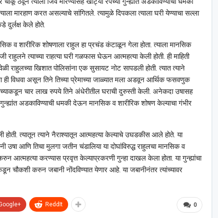
ाकू ठेवून त्याला जिवे मारण्यासह खोट्या रेपच्या गुन्ह्यांत अडकाविण्याची धमकी
ाला मारहाण करत असल्याचे सांगितले. त्यामुळे दिपकला त्याला घरी येण्याचा सल्ला
 दुर्लक्ष केले होते.
सिक व शारीरिक शोषणाला राहुल हा प्रचंड कंटाळून गेला होता. त्याला मानसिक
ोजी राहुलने त्याच्या राहत्या घरी गळफास घेऊन आत्महत्या केली होती. ही माहिती
ळी राहुलच्या खिशात पोलिसांना एक सुसायट नोट सापडली होती. त्यात त्याने
 ही विधवा असून तिने तिच्या प्रेमाच्या जाळ्यात मला अडवून आर्थिक फसवणुक
 त्याच्याकडून चार लाख रुपये तिने अंधेरीतील घराची दुरुस्ती केली. अनेकदा उषासह
 गुन्ह्यांत अडकाविण्याची धमकी देऊन मानसिक व शारीरिक शोषण केल्याचा गंभीर
ी होती. त्यातून त्याने नैराश्यातून आत्महत्या केल्याचे उघडकीस आले होते. या
नी उषा आणि तिचा मुलगा जतीन चंडालिया या दोघांविरुद्ध राहुलचा मानसिक व
त्महत्या करण्यास प्रवृत्त केल्याप्रकरणी गुन्हा दाखल केला होता. या गुन्ह्यांचा
न चौकशी करुन जबानी नोंदविण्यात येणार आहे. या जबानीनंतर त्यांच्यावर
Google+
ReddIt
0