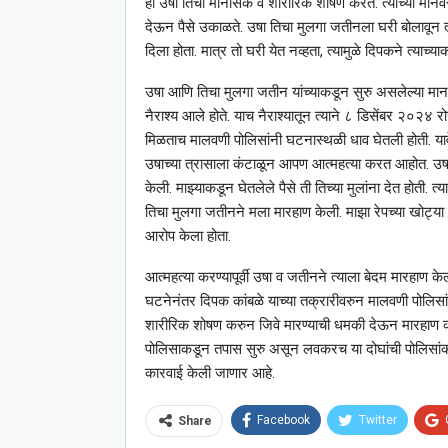
हा उषा तिचा मानसिक व शारीरिक शोषण करते. त्याच्या मानेवर च
देऊन पैसे उकाळते. उषा तिचा मुलगा जतीनला घरी बोलावून त्य
दिला होता. मात्र तो घरी येत नव्हता, त्यामुळे दिपकने त्याच्याकडे
उषा आणि तिचा मुलगा जतीन यांच्याकडून सुरु असलेल्या मान
नैराश्य आले होते. याच नैराश्यातून त्याने ८ डिसेंबर २०२४ र
मिळताच मालवणी पोलिसांनी घटनास्थळी धाव घेतली होती. यावे
उषाच्या त्रासाला कंटाळून आपण आत्महत्या करत आहोत. उषा
केली. माझ्याकडून घेतलेले पैसे ती तिच्या मुलांना देत होती.
तिचा मुलगा जतीनने मला मारहाण केली. माझा रेपच्या खोट्या
आरोप केला होता.
आत्महत्या करण्यापूर्वी उषा व जतीनने त्याला बेदम मारहाण केल
घटनेनंतर दिपक कांबळे याच्या तक्रारीवरुन मालवणी पोलिसां
शारीरिक शोषण करुन जिवे मारण्याची धमकी देऊन मारहाण करुन आ
पोलिसाकडून तपास सुरु असून लवकरच या दोघांची पोलिसांकडू
कारवाई केली जाणार आहे.
Facebook
Twitter
Share