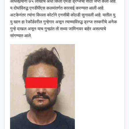
अधिकार्‍यांनी ७५ लाखाचे अर्धा किलो एमडी ड्रग्जचा साठा जप्त केला आहे.
य दोघांविरुद्ध एनडीपीएस कलमांतर्गत कारवाई करण्यात आली आहे.
अटकेनंतर त्यांना किल्ला कोर्टाने एनसीबी कोठडी सुनावली आहे. यातील यु.
यु खान हा रेकॉर्डवरील गुन्हेगार असून त्याच्याविरुद्ध ड्रग्ज तस्करीचे अनेक
गुन्हे दाखल असून याच गुन्ह्यांत तो सध्या जामिनावर बाहेर असल्याचे
सांगण्यात आले.