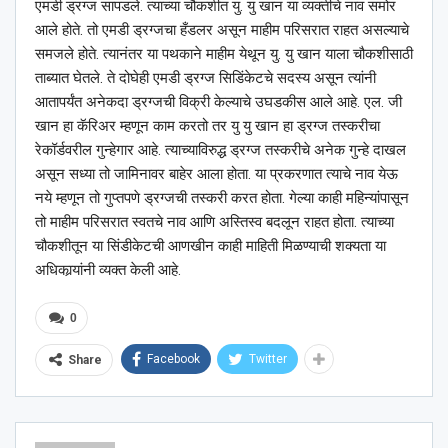
एमडी ड्रग्ज सापडले. त्याच्या चौकशीत यु. यु खान या व्यक्तीचे नाव समोर
आले होते. तो एमडी ड्रग्जचा हँडलर असून माहीम परिसरात राहत असल्याचे
समजले होते. त्यानंतर या पथकाने माहीम येथून यु. यु खान याला चौकशीसाठी
ताब्यात घेतले. ते दोघेही एमडी ड्रग्ज सिडिंकेटचे सदस्य असून त्यांनी
आतापर्यंत अनेकदा ड्रग्जची विक्री केल्याचे उघडकीस आले आहे. एल. जी
खान हा कॅरिअर म्हणून काम करतो तर यु यु खान हा ड्रग्ज तस्करीचा
रेकॉर्डवरील गुन्हेगार आहे. त्याच्याविरुद्ध ड्रग्ज तस्करीचे अनेक गुन्हे दाखल
असून सध्या तो जामिनावर बाहेर आला होता. या प्रकरणात त्याचे नाव येऊ
नये म्हणून तो गुप्तपणे ड्रग्जची तस्करी करत होता. गेल्या काही महिन्यांपासून
तो माहीम परिसरात स्वतचे नाव आणि अस्तिस्व बदलून राहत होता. त्याच्या
चौकशीतून या सिंडीकेटची आणखीन काही माहिती मिळण्याची शक्यता या
अधिकार्‍यांनी व्यक्त केली आहे.
0
Facebook
Twitter
Share