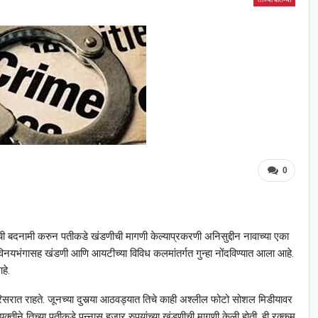
0
ची बदनामी करुन पतीकडे खंडणीची मागणी केल्याप्रकरणी अनिसुद्दीन नावाच्या एका
 विनयभंगासह खंडणी आणि आयटीच्या विविध कलमांतर्गत गुन्हा नोंदविण्यात आला आहे.
हे.
परिसरात राहते. जूनच्या दुसर्‍या आठवड्यात तिचे काही अश्‍लील फोटो सोशल मिडीयावर
व्यक्तीने तिच्या पतीकडे पन्नास हजार रुपयांच्या खंडणीची मागणी केली होती. ही रक्कम