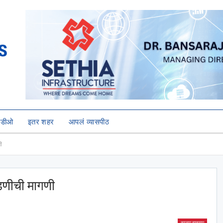
हिडीओ
इतर शहर
आपलं व्यासपीठ
ी
डणीची मागणी
ताज्या बातम्या