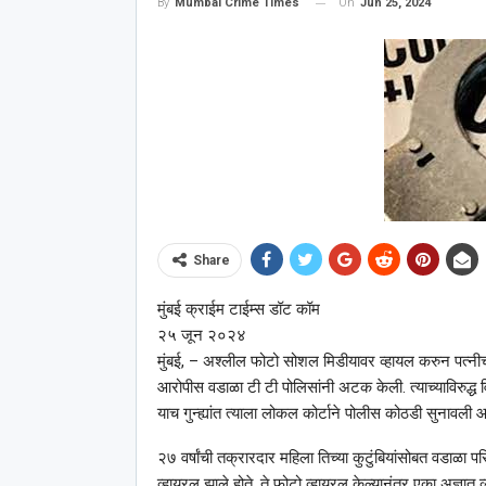
On
Jun 25, 2024
By
Mumbai Crime Times
Share
मुंबई क्राईम टाईम्स डॉट कॉम
२५ जून २०२४
मुंबई, – अश्‍लील फोटो सोशल मिडीयावर व्हायल करुन पत्नी
आरोपीस वडाळा टी टी पोलिसांनी अटक केली. त्याच्याविरुद्ध
याच गुन्ह्यांत त्याला लोकल कोर्टाने पोलीस कोठडी सुनावली आ
२७ वर्षांची तक्रारदार महिला तिच्या कुटुंबियांसोबत वडाळा 
व्हायरल झाले होते. ते फोटो व्हायरल केल्यानंतर एका अज्ञात 