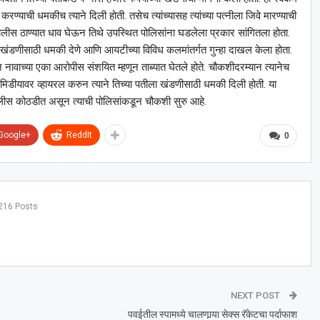
ाची धमकीच त्याने दिली होती. तसेच त्यांच्यासह त्यांच्या पत्नीला जिवे मारण्याची
पोलीस ठाण्यात धाव घेऊन तिथे उपस्थित पोलिसांना घडलेला प्रकार सांगितला होता.
ह खंडणीसाठी धमकी देणे आणि आयटीच्या विविध कलमांतर्गत गुन्हा दाखल केला होता.
न नावाच्या एका आरोपीस संशयित म्हणून ताब्यात घेतले होते. चौकशीदरम्यान त्यानेच
ल मिडीयावर व्हायरल करुन त्याने तिच्या पतीला खंडणीसाठी धमकी दिली होती. या
 पोलीस कोठडीत असून त्याची पोलिसांकडून चौकशी सुरु आहे.
Google+
ReddIt
0
216 Posts
NEXT POST
पवईतील स्पामध्ये चालणार्‍या सेक्स रॅकेटचा पर्दाफाश