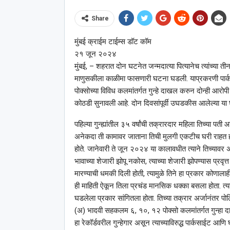
Share
मुंबई क्राईम टाईम्स डॉट कॉम
२१ जून २०२४
मुंबई, – शहरात दोन घटनेत जन्मदात्या पित्यानेच त्यांच्या 
माणुसकीला काळीमा फासणारी घटना घडली. याप्रकरणी पार्क
पोक्सोच्या विविध कलमांतर्गत गुन्हे दाखल करुन दोन्ही आरोपी
कोठडी सुनावली आहे. दोन दिवसांपूर्वी उघडकीस आलेल्या या 
पहिल्या गुन्ह्यांतील ३५ वर्षांची तक्रारदार महिला तिच्या प
अनेकदा ती कामावर जाताना तिची मुलगी एकटीच घरी राहत हो
होते. जानेवारी ते जून २०२४ या कालावधीत त्याने तिच्यावर
भावाच्या शेजारी झोपू नकोस, त्याच्या शेजारी झोपण्यास प्रवृत्
मारण्याची धमकी दिली होती, त्यामुळे तिने हा प्रकार कोणालाह
ही माहिती ऐकून तिला प्रचंड मानसिक धक्का बसला होता. त्या
घडलेला प्रकार सांगितला होता. तिच्या तक्रार अर्जानंतर पो
(अ) भादवी सहकलम ६, १०, १२ पोक्सो कलमांतर्गत गुन्हा दा
हा रेकॉर्डवरील गुन्हेगार असून त्याच्याविरुद्ध पार्कसाईट आ