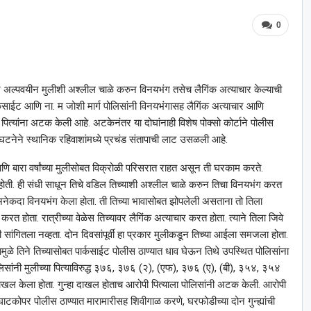
0
तीन अल्पवयीन मुलीशी अश्‍लील चाळे करुन विनयभंग तसेच लैगिंक अत्याचार केल्याची
साईट आणि ना. म जोशी मार्ग पोलिसांनी विनयभंगासह लैगिंक अत्याचार आणि
 पित्यांना अटक केली आहे. अटकेनंतर या दोघांनाही विशेष पोक्सो कोर्टाने पोलीस
घटनेने स्थानिक रहिवाशांमध्ये प्रचंड संतापाची लाट उसळली आहे.
ती आणि बारा वर्षांच्या मुलीसोबत विक्रोळी परिसरात राहत असून ती घरकाम करते.
ती. ही संधी साधून तिचे वडिल तिच्याशी अश्‍लील चाळे करुन तिचा विनयभंग करत
 अनेकदा विनयभंग केला होता. ती तिच्या भावासोबत झोपलेली असताना तो तिला
त करत होता. रात्रीच्या वेळेस तिच्यावर लैगिंक अत्याचार करत होता. त्याने तिला जिवे
ी सांगितला नव्हता. दोन दिवसांपूर्वी हा प्रकार मुलीकडून तिच्या आईला समजला होता.
मुळे तिने तिच्यासोबत पार्कसाईट पोलीस ठाण्यात धाव घेऊन तिथे उपस्थित पोलिसांना
लिसांनी मुलीच्या पित्याविरुद्ध ३७६, ३७६ (२), (एफ), ३७६ (ए), (बी), ३५४, ३५४
खल केला होता. गुन्हा दाखल होताच आरोपी पित्याला पोलिसांनी अटक केली. आरोपी
णि घाटकोपर पोलीस ठाण्यात मारामारीसह शिवीगाळ करणे, घरफोडीच्या दोन गुन्ह्यांची