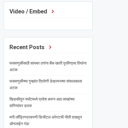
Video / Embed
Recent Posts
फसवणुकीसाठी सायबर ठगांना बँक खाती पुरविणार्‍या तिघांना
अटक
फसवणुकीच्या गुन्ह्यांत त्रिवेणी डेव्हल्परच्या संचालकाला
अटक
खिडकीतून फ्लॅटमध्ये प्रवेश करुन आठ लाखांच्या
दागिन्यांवर डल्ला
मनी लॉड्रिगप्रकरणी डिजीटल अरेस्टची भीती दाखवून
ऑनलाईन गंडा