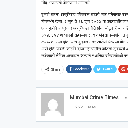
नोंद असल्याचे पोलिसांनी सांगितले.
दुसरी घटना आग्रीपाडा परिसरात घडली. याच परिसरात राहणार्‍य
विनयभंग केला. ९ जून ते १६ जून २०२४ या कालावधीत हा प्
एका मुलीने हा प्रकार आग्रीपाडा पोलिसांना सांगून तिच्या वडि
३५४, ३५४ अ भादवी सहकलम ८, १२ पोक्सो कलमांतर्गत गुन्हा द
करण्यात आला होता. याच गुन्ह्यांत नंतर आरोपी पित्याला पो
आले होते. यावेळी कोर्टाने दोघांनाही पोलीस कोठडी सुनावली आह
त्यांच्याशी लैगिंक अत्याचार केल्याने स्थानिक रहिवाशांमध्ये
Facebook
Twitter
Share
Mumbai Crime Times
5
0 Comments