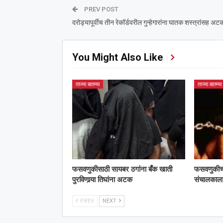
PREV POST
दरोड्यापूर्वीच तीन रेकॉर्डवरील गुन्हेगारांना घातक शस्त्रांसह अट
You Might Also Like
ताज्या बातम्या
ताज्या बातम्या
फसवणुकीसाठी सायबर ठगांना बँक खाती
फसवणुकीच्या 
पुरविणार्‍या तिघांना अटक
संचालका
PREV
NEXT