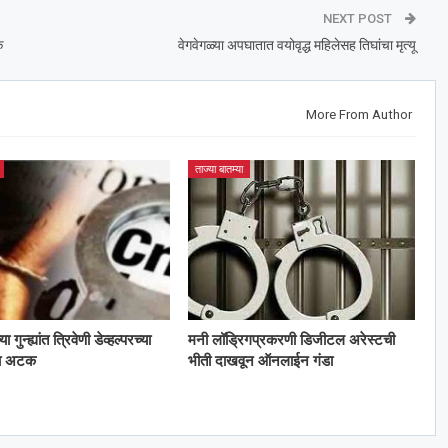
NEXT POST
क
वेगवेगळ्या अपघातात वयोवृद्ध महिलेसह तिघांचा मृत्यू
More From Author
ताज्या बातम्या
गुन्ह्यांत त्रिवेणी डेव्हल्परच्या
मनी लॉड्रिगप्रकरणी डिजीटल अरेस्टची
ला अटक
भीती दाखवून ऑनलाईन गंडा