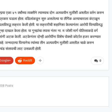
ा एका ४१ वर्षांच्या व्यक्तीने त्याच्याच दोन अल्पवयीन मुलींशी अश्‍लील वर्तन करुन
रकार घडला होता. वडिलांकडून सुरु असलेल्या या लैगिंक अत्याचाराला कंटाळून
लाविरुद्ध तक्रार केली होती. या तक्रारीची शहानिशा केल्यानंतर आरोपी पित्याविरुद्ध
ाखल केला होता. या गुन्ह्यांचा तपास नंतर ना. म जोशी मार्ग पोलिसाकडे वर्ग
लिसांनी अटक केली. अटकेनंतर दोन्ही आरोपींना विशेष पोक्सो कोर्टात हजर करण्यात
े. जन्मदात्या पित्यानेच त्यांच्या तीन अल्पवयीन मुलींशी अश्‍लील चाळे करुन
 प्रचंड संतापाची लाट उसळली होती.
Google+
ReddIt
0
208 Posts