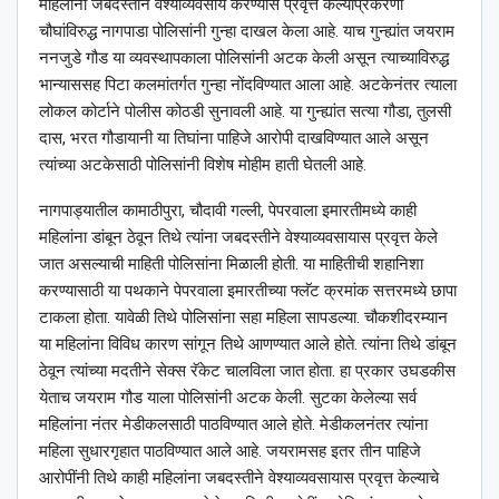
महिलांना जबदस्तीने वेश्याव्यवसाय करण्यास प्रवृत्त केल्याप्रकरणी
चौघांविरुद्ध नागपाडा पोलिसांनी गुन्हा दाखल केला आहे. याच गुन्ह्यांत जयराम
ननजुडे गौड या व्यवस्थापकाला पोलिसांनी अटक केली असून त्याच्याविरुद्ध
भान्याससह पिटा कलमांतर्गत गुन्हा नोंदविण्यात आला आहे. अटकेनंतर त्याला
लोकल कोर्टाने पोलीस कोठडी सुनावली आहे. या गुन्ह्यांत सत्या गौडा, तुलसी
दास, भरत गौडायानी या तिघांना पाहिजे आरोपी दाखविण्यात आले असून
त्यांच्या अटकेसाठी पोलिसांनी विशेष मोहीम हाती घेतली आहे.
नागपाड्यातील कामाठीपुरा, चौदावी गल्ली, पेपरवाला इमारतीमध्ये काही
महिलांना डांबून ठेवून तिथे त्यांना जबदस्तीने वेश्याव्यवसायास प्रवृत्त केले
जात असल्याची माहिती पोलिसांना मिळाली होती. या माहितीची शहानिशा
करण्यासाठी या पथकाने पेपरवाला इमारतीच्या फ्लॅट क्रमांक सत्तरमध्ये छापा
टाकला होता. यावेळी तिथे पोलिसांना सहा महिला सापडल्या. चौकशीदरम्यान
या महिलांना विविध कारण सांगून तिथे आणण्यात आले होते. त्यांना तिथे डांबून
ठेवून त्यांच्या मदतीने सेक्स रॅकेट चालविला जात होता. हा प्रकार उघडकीस
येताच जयराम गौड याला पोलिसांनी अटक केली. सुटका केलेल्या सर्व
महिलांना नंतर मेडीकलसाठी पाठविण्यात आले होते. मेडीकलनंतर त्यांना
महिला सुधारगृहात पाठविण्यात आले आहे. जयरामसह इतर तीन पाहिजे
आरोपींनी तिथे काही महिलांना जबदस्तीने वेश्याव्यवसायास प्रवृत्त केल्याचे