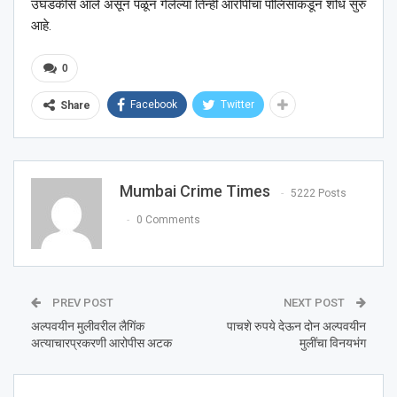
उघडकीस आले असून पळून गेलेल्या तिन्ही आरोपींचा पोलिसांकडून शोध सुरु
आहे.
0
Facebook
Twitter
Share
Mumbai Crime Times
5222 Posts
0 Comments
PREV POST
NEXT POST
अल्पवयीन मुलीवरील लैगिंक
पाचशे रुपये देऊन दोन अल्पवयीन
अत्याचारप्रकरणी आरोपीस अटक
मुलींचा विनयभंग