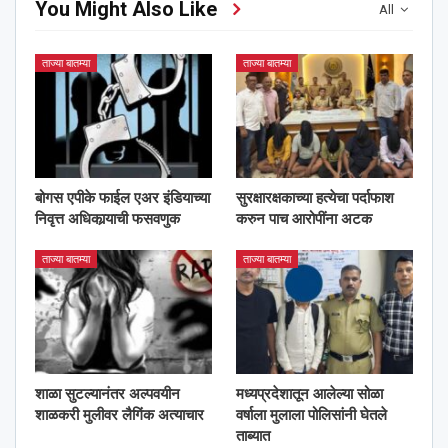
You Might Also Like
All
ताज्या बातम्या
ताज्या बातम्या
बोगस एपीके फाईल एअर इंडियाच्या
सुरक्षारक्षकाच्या हत्येचा पर्दाफाश
निवृत्त अधिकार्‍याची फसवणुक
करुन पाच आरोपींना अटक
ताज्या बातम्या
ताज्या बातम्या
शाळा सुटल्यानंतर अल्पवयीन
मध्यप्रदेशातून आलेल्या सोळा
शाळकरी मुलीवर लैगिंक अत्याचार
वर्षाला मुलाला पोलिसांनी घेतले
ताब्यात